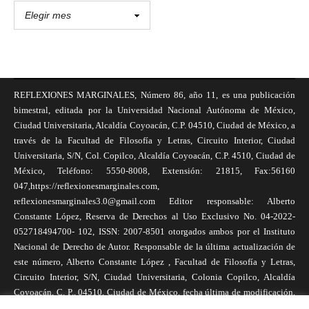
REFLEXIONES MARGINALES, Número 86, año 11, es una publicación
bimestral, editada por la Universidad Nacional Autónoma de México,
Ciudad Universitaria, Alcaldía Coyoacán, C.P. 04510, Ciudad de México, a
través de la Facultad de Filosofía y Letras, Circuito Interior, Ciudad
Universitaria, S/N, Col. Copilco, Alcaldía Coyoacán, C.P. 4510, Ciudad de
México, Teléfono: 5550-8008, Extensión: 21815, Fax:56160
047,https://reflexionesmarginales.com,
reflexionesmarginales3.0@gmail.com Editor responsable: Alberto
Constante López, Reserva de Derechos al Uso Exclusivo No. 04-2022-
052718494700- 102, ISSN: 2007-8501 otorgados ambos por el Instituto
Nacional de Derecho de Autor. Responsable de la última actualización de
este número, Alberto Constante López , Facultad de Filosofía y Letras,
Circuito Interior, S/N, Ciudad Universitaria, Colonia Copilco, Alcaldía
Coyoacán, C. P., 04510, Ciudad de México, fecha última de modificación,
1 de abril de 2025. Las opiniones expresadas por los autores no