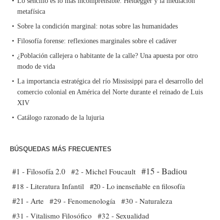
Lo sencillo es lo más incomprensible. Heidegger y la mediación
metafísica
Sobre la condición marginal: notas sobre las humanidades
Filosofía forense: reflexiones marginales sobre el cadáver
¿Población callejera o habitante de la calle? Una apuesta por otro
modo de vida
La importancia estratégica del río Mississippi para el desarrollo del
comercio colonial en América del Norte durante el reinado de Luis
XIV
Catálogo razonado de la lujuria
BÚSQUEDAS MÁS FRECUENTES
#15 - Badiou
#1 - Filosofía 2.0
#2 - Michel Foucault
#18 - Literatura Infantil
#20 - Lo inenseñable en filosofía
#21 - Arte
#29 - Fenomenología
#30 - Naturaleza
#31 - Vitalismo Filosófico
#32 - Sexualidad