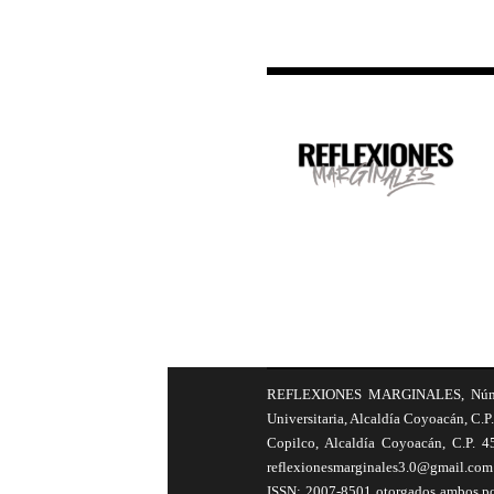
REFLEXIONES MARGINALES, Número 8
Universitaria, Alcaldía Coyoacán, C.P.
Copilco, Alcaldía Coyoacán, C.P. 4
reflexionesmarginales3.0@gmail.com 
ISSN: 2007-8501 otorgados ambos por 