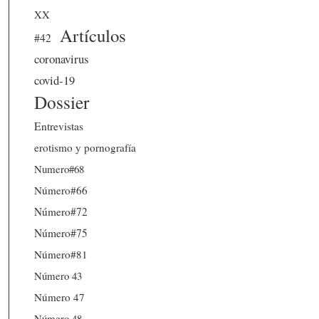
XX
Artículos
#42
coronavirus
covid-19
Dossier
Entrevistas
erotismo y pornografía
Numero#68
Número#66
Número#72
Número#75
Número#81
Número 43
Número 47
Número 48