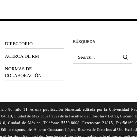
BÚSQUEDA
DIRECTORIO
ACERCA DE RM
NORMAS DE
COLABORACIÓN
6, año 11, es una publicación bimestral, editada por la Universidad Na
 04510, Ciudad de México, a través de la Facultad de Filosofía y Letras, Circuito In
510, Ciudad de México, Teléfono: 5550-8008, Extensión: 21815, Fax:56160 047
Editor responsable: Alberto Constante López, Reserva de Derechos al Uso Excl
el Instituto Nacional de Derecho de Autor. Responsable de la última actualizac