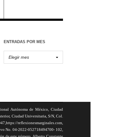
ENTRADAS POR MES
cional Autónoma de México, Ciudad
terior, Ciudad Universitaria, S/N, Col.
,https://reflexionesmarginales.com,
usivo No. 04-2022-052718494700- 102,
ión de este número, Alberto Constante