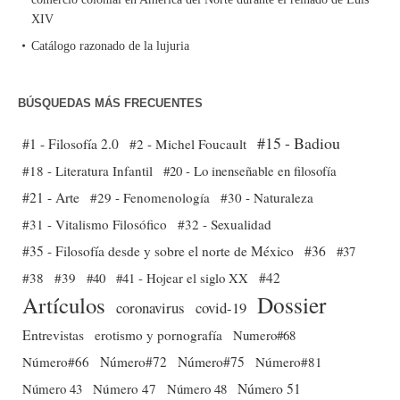
XIV
Catálogo razonado de la lujuria
BÚSQUEDAS MÁS FRECUENTES
#15 - Badiou
#1 - Filosofía 2.0
#2 - Michel Foucault
#18 - Literatura Infantil
#20 - Lo inenseñable en filosofía
#21 - Arte
#29 - Fenomenología
#30 - Naturaleza
#31 - Vitalismo Filosófico
#32 - Sexualidad
#35 - Filosofía desde y sobre el norte de México
#36
#37
#38
#39
#40
#41 - Hojear el siglo XX
#42
Dossier
Artículos
coronavirus
covid-19
Entrevistas
erotismo y pornografía
Numero#68
Número#66
Número#72
Número#75
Número#81
Número 51
Número 43
Número 47
Número 48