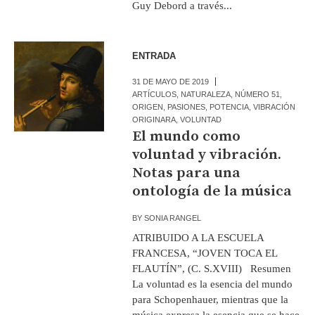
Guy Debord a través...
ENTRADA
31 DE MAYO DE 2019
ARTÍCULOS
,
NATURALEZA
,
NÚMERO 51
,
ORIGEN
,
PASIONES
,
POTENCIA
,
VIBRACIÓN
ORIGINARA
,
VOLUNTAD
El mundo como
voluntad y vibración.
Notas para una
ontología de la música
BY
SONIA RANGEL
ATRIBUIDO A LA ESCUELA
FRANCESA, “JOVEN TOCA EL
FLAUTÍN”, (C. S.XVIII) Resumen
La voluntad es la esencia del mundo
para Schopenhauer, mientras que la
música expresa la esencia que se hace