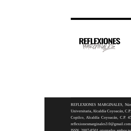
REFLEXIONES MARGINALES, Número 8
Universitaria, Alcaldía Coyoacán, C.P.
Copilco, Alcaldía Coyoacán, C.P. 4
reflexionesmarginales3.0@gmail.com 
ISSN: 2007-8501 otorgados ambos por 