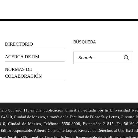
BÚSQUEDA
DIRECTORIO
ACERCA DE RM
NORMAS DE
COLABORACIÓN
6, año 11, es una publicación bimestral, editada por la Universidad Na
 04510, Ciudad de México, a través de la Facultad de Filosofía y Letras, Circuito In
510, Ciudad de México, Teléfono: 5550-8008, Extensión: 21815, Fax:56160 047
Editor responsable: Alberto Constante López, Reserva de Derechos al Uso Excl
el Instituto Nacional de Derecho de Autor. Responsable de la última actualizac