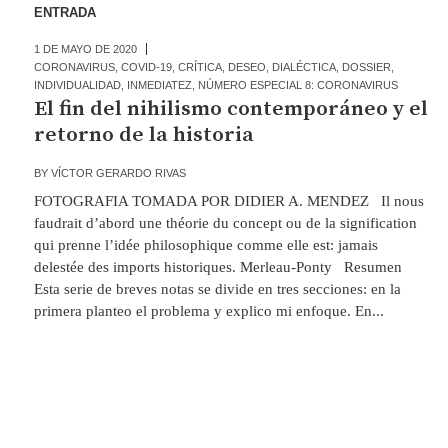
ENTRADA
1 DE MAYO DE 2020
CORONAVIRUS
,
COVID-19
,
CRÍTICA
,
DESEO
,
DIALÉCTICA
,
DOSSIER
,
INDIVIDUALIDAD
,
INMEDIATEZ
,
NÚMERO ESPECIAL 8: CORONAVIRUS
El fin del nihilismo contemporáneo y el
retorno de la historia
BY
VÍCTOR GERARDO RIVAS
FOTOGRAFIA TOMADA POR DIDIER A. MENDEZ Il nous
faudrait d’abord une théorie du concept ou de la signification
qui prenne l’idée philosophique comme elle est: jamais
delestée des imports historiques. Merleau-Ponty Resumen
Esta serie de breves notas se divide en tres secciones: en la
primera planteo el problema y explico mi enfoque. En...