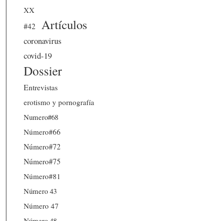
XX
Artículos
#42
coronavirus
covid-19
Dossier
Entrevistas
erotismo y pornografía
Numero#68
Número#66
Número#72
Número#75
Número#81
Número 43
Número 47
Número 48