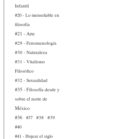
Infantil
#20 - Lo inenseñable en
filosofía
#21 - Arte
#29 - Fenomenología
#30 - Naturaleza
#31 - Vitalismo
Filosófico
#32 - Sexualidad
#35 - Filosofía desde y
sobre el norte de
México
#36
#37
#38
#39
#40
#41 - Hojear el siglo