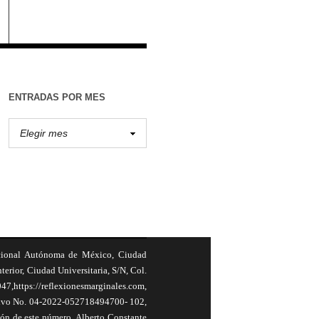
ENTRADAS POR MES
cional Autónoma de México, Ciudad
terior, Ciudad Universitaria, S/N, Col.
,https://reflexionesmarginales.com,
usivo No. 04-2022-052718494700- 102,
ión de este número, Alberto Constante