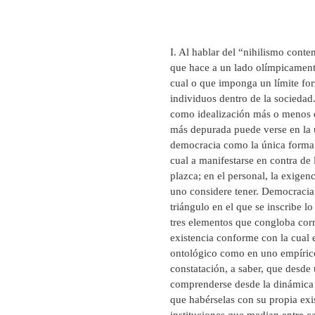
I. Al hablar del “nihilismo conte
que hace a un lado olímpicament
cual o que imponga un límite for
individuos dentro de la sociedad
como idealización más o menos di
más depurada puede verse en la un
democracia como la única forma a
cual a manifestarse en contra de 
plazca; en el personal, la exige
uno considere tener. Democracia,
triángulo en el que se inscribe l
tres elementos que congloba corr
existencia conforme con la cual 
ontológico como en uno empírico
constatación, a saber, que desde 
comprenderse desde la dinámica s
que habérselas con su propia exis
instituciones que median entre c