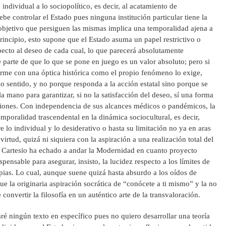
individual a lo sociopolítico, es decir, al acatamiento de
be controlar el Estado pues ninguna institución particular tiene la
 objetivo que persiguen las mismas implica una temporalidad ajena a
 principio, esto supone que el Estado asuma un papel restrictivo o
pecto al deseo de cada cual, lo que parecerá absolutamente
e parte de que lo que se pone en juego es un valor absoluto; pero si
orme con una óptica histórica como el propio fenómeno lo exige,
no sentido, y no porque responda a la acción estatal sino porque se
a mano para garantizar, si no la satisfacción del deseo, sí una forma
aciones. Con independencia de sus alcances médicos o pandémicos, la
mporalidad trascendental en la dinámica sociocultural, es decir,
e lo individual y lo desiderativo o hasta su limitación no ya en aras
virtud, quizá ni siquiera con la aspiración a una realización total del
Cartesio ha echado a andar la Modernidad en cuanto proyecto
pensable para asegurar, insisto, la lucidez respecto a los límites de
opias. Lo cual, aunque suene quizá hasta absurdo a los oídos de
e la originaria aspiración socrática de “conócete a ti mismo” y la no
convertir la filosofía en un auténtico arte de la transvaloración.
taré ningún texto en específico pues no quiero desarrollar una teoría