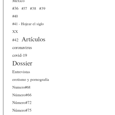
México
#36
#37
#38
#39
#40
#41 - Hojear el siglo
XX
Artículos
#42
coronavirus
covid-19
Dossier
Entrevistas
erotismo y pornografía
Numero#68
Número#66
Número#72
Número#75