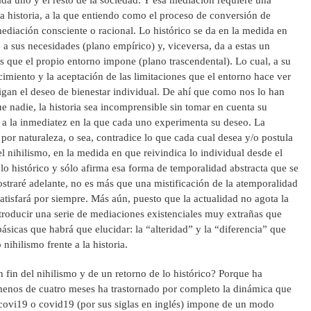
a historia, a la que entiendo como el proceso de conversión de
ediación consciente o racional. Lo histórico se da en la medida en
 a sus necesidades (plano empírico) y, viceversa, da a estas un
es que el propio entorno impone (plano trascendental). Lo cual, a su
cimiento y la aceptación de las limitaciones que el entorno hace ver
gan el deseo de bienestar individual. De ahí que como nos lo han
nadie, la historia sea incomprensible sin tomar en cuenta su
o a la inmediatez en la que cada uno experimenta su deseo. La
a por naturaleza, o sea, contradice lo que cada cual desea y/o postula
l nihilismo, en la medida en que reivindica lo individual desde el
o histórico y sólo afirma esa forma de temporalidad abstracta que se
traré adelante, no es más que una mistificación de la atemporalidad
satisfará por siempre. Más aún, puesto que la actualidad no agota la
ntroducir una serie de mediaciones existenciales muy extrañas que
ásicas que habrá que elucidar: la “alteridad” y la “diferencia” que
nihilismo frente a la historia.
 fin del nihilismo y de un retorno de lo histórico? Porque ha
enos de cuatro meses ha trastornado por completo la dinámica que
ecovi19 o covid19 (por sus siglas en inglés) impone de un modo