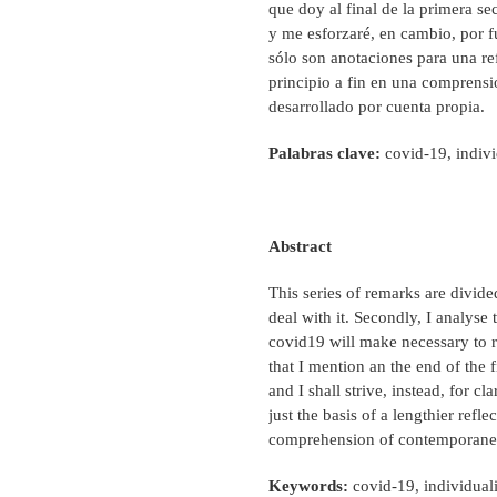
que doy al final de la primera se
y me esforzaré, en cambio, por f
sólo son anotaciones para una r
principio a fin en una comprens
desarrollado por cuenta propia.
Palabras clave:
covid-19, individ
Abstract
This series of remarks are divided
deal with it. Secondly, I analyse
covid19 will make necessary to r
that I mention an the end of the f
and I shall strive, instead, for cl
just the basis of a lengthier ref
comprehension of contemporaneit
Keywords:
covid-19, individualit