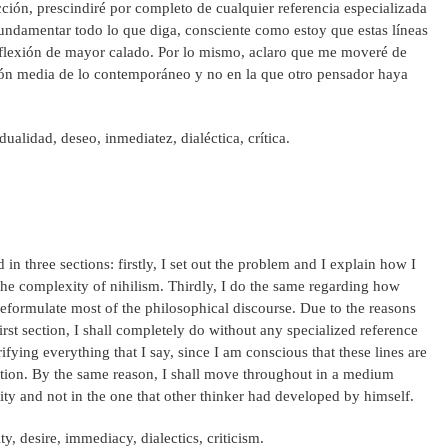
cción, prescindiré por completo de cualquier referencia especializada
undamentar todo lo que diga, consciente como estoy que estas líneas
eflexión de mayor calado. Por lo mismo, aclaro que me moveré de
ión media de lo contemporáneo y no en la que otro pensador haya
ualidad, deseo, inmediatez, dialéctica, crítica.
 in three sections: firstly, I set out the problem and I explain how I
 the complexity of nihilism. Thirdly, I do the same regarding how
eformulate most of the philosophical discourse. Due to the reasons
irst section, I shall completely do without any specialized reference
arifying everything that I say, since I am conscious that these lines are
lection. By the same reason, I shall move throughout in a medium
y and not in the one that other thinker had developed by himself.
y, desire, immediacy, dialectics, criticism.