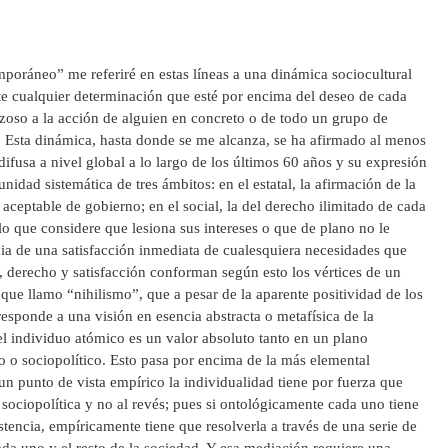
mporáneo” me referiré en estas líneas a una dinámica sociocultural
e cualquier determinación que esté por encima del deseo de cada
zoso a la acción de alguien en concreto o de todo un grupo de
. Esta dinámica, hasta donde se me alcanza, se ha afirmado al menos
fusa a nivel global a lo largo de los últimos 60 años y su expresión
idad sistemática de tres ámbitos: en el estatal, la afirmación de la
ceptable de gobierno; en el social, la del derecho ilimitado de cada
lo que considere que lesiona sus intereses o que de plano no le
ncia de una satisfacción inmediata de cualesquiera necesidades que
 derecho y satisfacción conforman según esto los vértices de un
o que llamo “nihilismo”, que a pesar de la aparente positividad de los
esponde a una visión en esencia abstracta o metafísica de la
el individuo atómico es un valor absoluto tanto en un plano
 o sociopolítico. Esto pasa por encima de la más elemental
un punto de vista empírico la individualidad tiene por fuerza que
ociopolítica y no al revés; pues si ontológicamente cada uno tiene
tencia, empíricamente tiene que resolverla a través de una serie de
ada uno y el resto de la sociedad. Y esa mediación requiere una