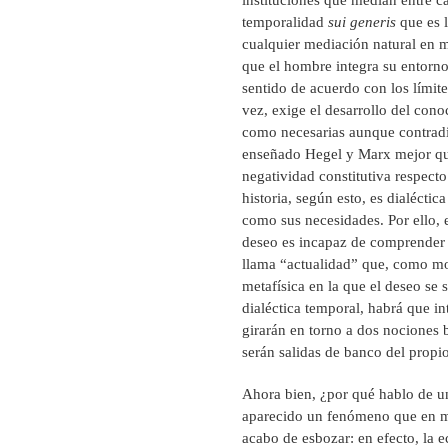
temporalidad
sui generis
que es l
cualquier mediación natural en m
que el hombre integra su entorno
sentido de acuerdo con los límit
vez, exige el desarrollo del cono
como necesarias aunque contradi
enseñado Hegel y Marx mejor que 
negatividad constitutiva respect
historia, según esto, es dialéctic
como sus necesidades. Por ello, e
deseo es incapaz de comprender l
llama “actualidad” que, como mos
metafísica en la que el deseo se 
dialéctica temporal, habrá que i
girarán en torno a dos nociones b
serán salidas de banco del propio 
Ahora bien, ¿por qué hablo de un
aparecido un fenómeno que en m
acabo de esbozar: en efecto, la 