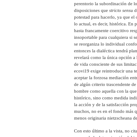
perentorio la subordinación de lo 
disposiciones que
stricto sensu
de
potestad para hacerlo, ya que el
lo actual, es decir, histórica. En
hasta francamente coercitivo res
insoportable para cualquiera si s
se reorganiza lo individual conf
entonces la dialéctica tendrá pla
revelará como la única opción a l
de vida consciente de sus limit
ecovi19 exige reintroducir una te
aceptar la forzosa mediación entr
de algún criterio trascendente de 
hombre como aquella con la que 
histórico, sino como medida indis
la acción y de la satisfacción pr
muchos, no es en el fondo más qu
menos originaria nietzscheana de 
Con esto último a la vista, no ci