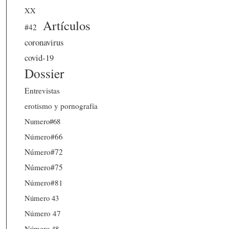
XX
Artículos
#42
coronavirus
covid-19
Dossier
Entrevistas
erotismo y pornografía
Numero#68
Número#66
Número#72
Número#75
Número#81
Número 43
Número 47
Número 48