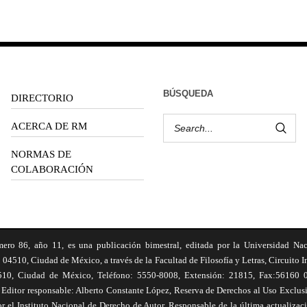
BÚSQUEDA
DIRECTORIO
ACERCA DE RM
NORMAS DE
COLABORACIÓN
6, año 11, es una publicación bimestral, editada por la Universidad Na
 04510, Ciudad de México, a través de la Facultad de Filosofía y Letras, Circuito In
510, Ciudad de México, Teléfono: 5550-8008, Extensión: 21815, Fax:56160 047
Editor responsable: Alberto Constante López, Reserva de Derechos al Uso Excl
el Instituto Nacional de Derecho de Autor. Responsable de la última actualizac