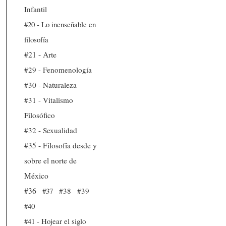
Infantil
#20 - Lo inenseñable en
filosofía
#21 - Arte
#29 - Fenomenología
#30 - Naturaleza
#31 - Vitalismo
Filosófico
#32 - Sexualidad
#35 - Filosofía desde y
sobre el norte de
México
#36
#37
#38
#39
#40
#41 - Hojear el siglo