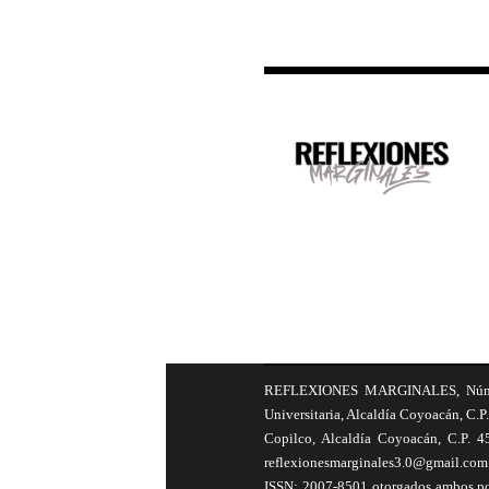
REFLEXIONES MARGINALES, Número 8
Universitaria, Alcaldía Coyoacán, C.P.
Copilco, Alcaldía Coyoacán, C.P. 4
reflexionesmarginales3.0@gmail.com 
ISSN: 2007-8501 otorgados ambos por 