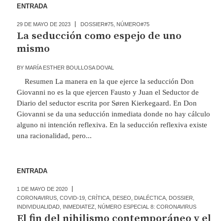
ENTRADA
29 DE MAYO DE 2023
DOSSIER#75
,
NÚMERO#75
La seducción como espejo de uno
mismo
BY
MARÍA ESTHER BOULLOSA DOVAL
Resumen La manera en la que ejerce la seducción Don
Giovanni no es la que ejercen Fausto y Juan el Seductor de
Diario del seductor escrita por Søren Kierkegaard. En Don
Giovanni se da una seducción inmediata donde no hay cálculo
alguno ni intención reflexiva. En la seducción reflexiva existe
una racionalidad, pero...
ENTRADA
1 DE MAYO DE 2020
CORONAVIRUS
,
COVID-19
,
CRÍTICA
,
DESEO
,
DIALÉCTICA
,
DOSSIER
,
INDIVIDUALIDAD
,
INMEDIATEZ
,
NÚMERO ESPECIAL 8: CORONAVIRUS
El fin del nihilismo contemporáneo y el