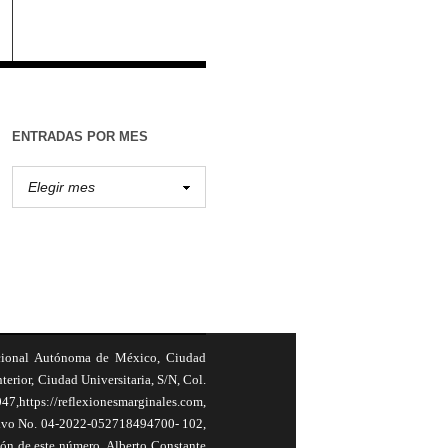
ENTRADAS POR MES
cional Autónoma de México, Ciudad
terior, Ciudad Universitaria, S/N, Col.
,https://reflexionesmarginales.com,
usivo No. 04-2022-052718494700- 102,
ión de este número, Alberto Constante