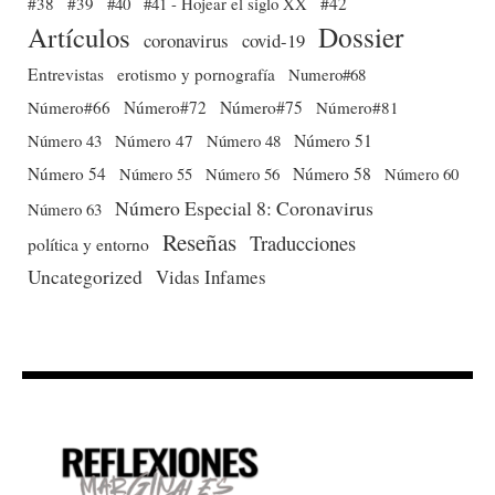
#38
#39
#40
#41 - Hojear el siglo XX
#42
Dossier
Artículos
coronavirus
covid-19
Entrevistas
erotismo y pornografía
Numero#68
Número#66
Número#72
Número#75
Número#81
Número 51
Número 43
Número 47
Número 48
Número 54
Número 56
Número 58
Número 60
Número 55
Número Especial 8: Coronavirus
Número 63
Reseñas
Traducciones
política y entorno
Uncategorized
Vidas Infames