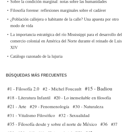
Sobre la condición marginal: notas sobre las humanidades
Filosofía forense: reflexiones marginales sobre el cadáver
¿Población callejera o habitante de la calle? Una apuesta por otro
modo de vida
La importancia estratégica del río Mississippi para el desarrollo del
comercio colonial en América del Norte durante el reinado de Luis
XIV
Catálogo razonado de la lujuria
BÚSQUEDAS MÁS FRECUENTES
#15 - Badiou
#1 - Filosofía 2.0
#2 - Michel Foucault
#18 - Literatura Infantil
#20 - Lo inenseñable en filosofía
#21 - Arte
#29 - Fenomenología
#30 - Naturaleza
#31 - Vitalismo Filosófico
#32 - Sexualidad
#35 - Filosofía desde y sobre el norte de México
#36
#37