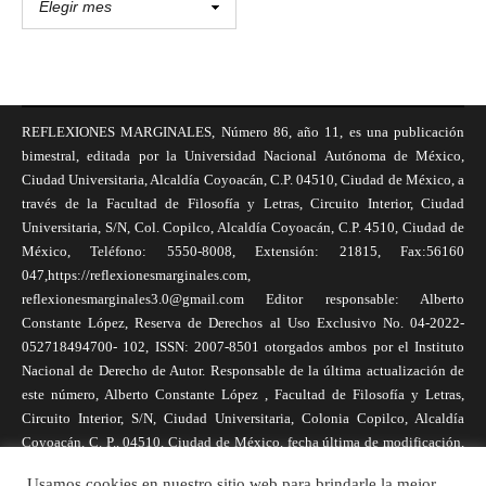
REFLEXIONES MARGINALES, Número 86, año 11, es una publicación
bimestral, editada por la Universidad Nacional Autónoma de México,
Ciudad Universitaria, Alcaldía Coyoacán, C.P. 04510, Ciudad de México, a
través de la Facultad de Filosofía y Letras, Circuito Interior, Ciudad
Universitaria, S/N, Col. Copilco, Alcaldía Coyoacán, C.P. 4510, Ciudad de
México, Teléfono: 5550-8008, Extensión: 21815, Fax:56160
047,https://reflexionesmarginales.com,
reflexionesmarginales3.0@gmail.com Editor responsable: Alberto
Constante López, Reserva de Derechos al Uso Exclusivo No. 04-2022-
052718494700- 102, ISSN: 2007-8501 otorgados ambos por el Instituto
Nacional de Derecho de Autor. Responsable de la última actualización de
este número, Alberto Constante López , Facultad de Filosofía y Letras,
Circuito Interior, S/N, Ciudad Universitaria, Colonia Copilco, Alcaldía
Coyoacán, C. P., 04510, Ciudad de México, fecha última de modificación,
1 de abril de 2025. Las opiniones expresadas por los autores no
Usamos cookies en nuestro sitio web para brindarle la mejor