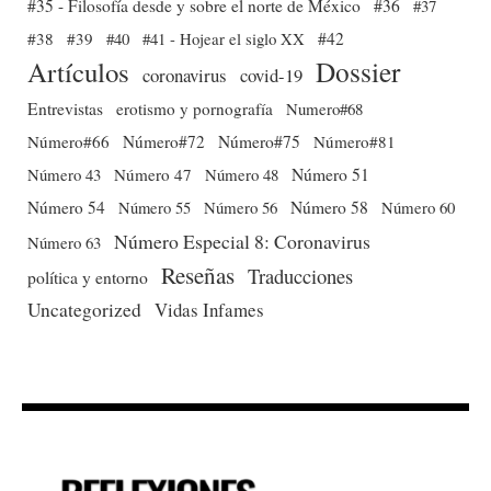
#35 - Filosofía desde y sobre el norte de México
#36
#37
#38
#39
#40
#41 - Hojear el siglo XX
#42
Dossier
Artículos
coronavirus
covid-19
Entrevistas
erotismo y pornografía
Numero#68
Número#66
Número#72
Número#75
Número#81
Número 51
Número 43
Número 47
Número 48
Número 54
Número 56
Número 58
Número 60
Número 55
Número Especial 8: Coronavirus
Número 63
Reseñas
Traducciones
política y entorno
Uncategorized
Vidas Infames