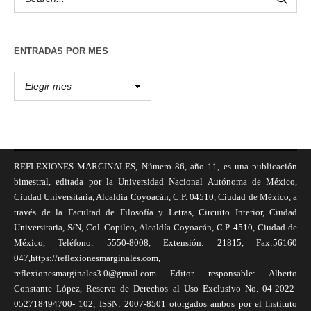
ENTRADAS POR MES
REFLEXIONES MARGINALES, Número 86, año 11, es una publicación
bimestral, editada por la Universidad Nacional Autónoma de México,
Ciudad Universitaria, Alcaldía Coyoacán, C.P. 04510, Ciudad de México, a
través de la Facultad de Filosofía y Letras, Circuito Interior, Ciudad
Universitaria, S/N, Col. Copilco, Alcaldía Coyoacán, C.P. 4510, Ciudad de
México, Teléfono: 5550-8008, Extensión: 21815, Fax:56160
047,https://reflexionesmarginales.com,
reflexionesmarginales3.0@gmail.com Editor responsable: Alberto
Constante López, Reserva de Derechos al Uso Exclusivo No. 04-2022-
052718494700- 102, ISSN: 2007-8501 otorgados ambos por el Instituto