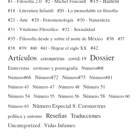
#15 - Badiou
#1 - Filosofía 2.0
#2 - Michel Foucault
#18 - Literatura Infantil
#20 - Lo inenseñable en filosofía
#21 - Arte
#29 - Fenomenología
#30 - Naturaleza
#31 - Vitalismo Filosófico
#32 - Sexualidad
#35 - Filosofía desde y sobre el norte de México
#36
#37
#38
#39
#40
#41 - Hojear el siglo XX
#42
Dossier
Artículos
coronavirus
covid-19
Entrevistas
erotismo y pornografía
Numero#68
Número#66
Número#72
Número#75
Número#81
Número 51
Número 43
Número 47
Número 48
Número 54
Número 56
Número 58
Número 60
Número 55
Número Especial 8: Coronavirus
Número 63
Reseñas
Traducciones
política y entorno
Uncategorized
Vidas Infames