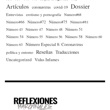
Dossier
Artículos
coronavirus
covid-19
Entrevistas
erotismo y pornografía
Numero#68
Número#66
Número#72
Número#75
Número#81
Número 51
Número 43
Número 47
Número 48
Número 54
Número 56
Número 58
Número 60
Número 55
Número Especial 8: Coronavirus
Número 63
Reseñas
Traducciones
política y entorno
Uncategorized
Vidas Infames