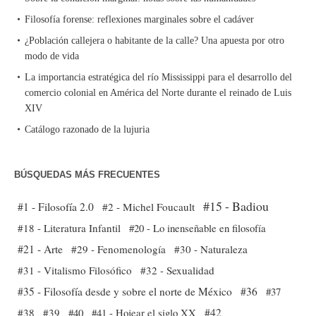
Filosofía forense: reflexiones marginales sobre el cadáver
¿Población callejera o habitante de la calle? Una apuesta por otro
modo de vida
La importancia estratégica del río Mississippi para el desarrollo del
comercio colonial en América del Norte durante el reinado de Luis
XIV
Catálogo razonado de la lujuria
BÚSQUEDAS MÁS FRECUENTES
#15 - Badiou
#1 - Filosofía 2.0
#2 - Michel Foucault
#18 - Literatura Infantil
#20 - Lo inenseñable en filosofía
#21 - Arte
#29 - Fenomenología
#30 - Naturaleza
#31 - Vitalismo Filosófico
#32 - Sexualidad
#35 - Filosofía desde y sobre el norte de México
#36
#37
#38
#39
#40
#41 - Hojear el siglo XX
#42