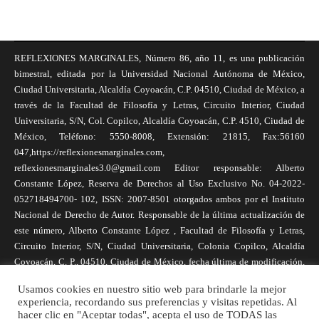
REFLEXIONES MARGINALES, Número 86, año 11, es una publicación
bimestral, editada por la Universidad Nacional Autónoma de México,
Ciudad Universitaria, Alcaldía Coyoacán, C.P. 04510, Ciudad de México, a
través de la Facultad de Filosofía y Letras, Circuito Interior, Ciudad
Universitaria, S/N, Col. Copilco, Alcaldía Coyoacán, C.P. 4510, Ciudad de
México, Teléfono: 5550-8008, Extensión: 21815, Fax:56160
047,https://reflexionesmarginales.com,
reflexionesmarginales3.0@gmail.com Editor responsable: Alberto
Constante López, Reserva de Derechos al Uso Exclusivo No. 04-2022-
052718494700- 102, ISSN: 2007-8501 otorgados ambos por el Instituto
Nacional de Derecho de Autor. Responsable de la última actualización de
este número, Alberto Constante López , Facultad de Filosofía y Letras,
Circuito Interior, S/N, Ciudad Universitaria, Colonia Copilco, Alcaldía
Coyoacán, C. P., 04510, Ciudad de México, fecha última de modificación,
1 de abril de 2025. Las opiniones expresadas por los autores no
Usamos cookies en nuestro sitio web para brindarle la mejor
necesariamente reflejan la postura de la revista, ni de Universidad Nacional
experiencia, recordando sus preferencias y visitas repetidas. Al
Autónoma de México. Los autores son responsables de los contenidos de
hacer clic en "Aceptar todas", acepta el uso de TODAS las