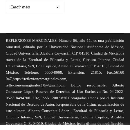
REFLEXIONES MARGINALES, Número 86, año 11, es una publicación
bimestral, editada por la Universidad Nacional Autónoma de México,
Ciudad Universitaria, Alcaldía Coyoacán, C.P. 04510, Ciudad de México, a
través de la Facultad de Filosofía y Letras, Circuito Interior, Ciudad
Universitaria, S/N, Col. Copilco, Alcaldía Coyoacán, C.P. 4510, Ciudad de
México, Teléfono: 5550-8008, Extensión: 21815, Fax:56160
047,https://reflexionesmarginales.com,
reflexionesmarginales3.0@gmail.com Editor responsable: Alberto
Constante López, Reserva de Derechos al Uso Exclusivo No. 04-2022-
052718494700- 102, ISSN: 2007-8501 otorgados ambos por el Instituto
Nacional de Derecho de Autor. Responsable de la última actualización de
este número, Alberto Constante López , Facultad de Filosofía y Letras,
Circuito Interior, S/N, Ciudad Universitaria, Colonia Copilco, Alcaldía
Coyoacán, C. P., 04510, Ciudad de México, fecha última de modificación,
1 de abril de 2025. Las opiniones expresadas por los autores no