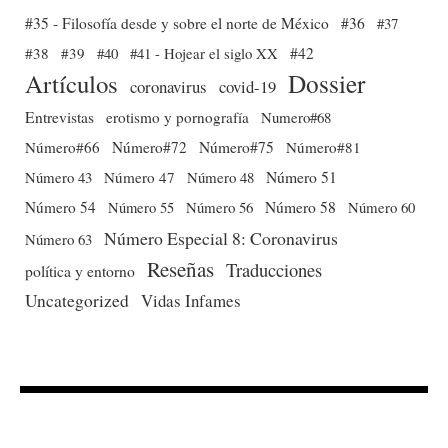
#35 - Filosofía desde y sobre el norte de México
#36
#37
#38
#39
#40
#41 - Hojear el siglo XX
#42
Dossier
Artículos
coronavirus
covid-19
Entrevistas
erotismo y pornografía
Numero#68
Número#66
Número#72
Número#75
Número#81
Número 51
Número 43
Número 47
Número 48
Número 54
Número 56
Número 58
Número 60
Número 55
Número Especial 8: Coronavirus
Número 63
Reseñas
Traducciones
política y entorno
Uncategorized
Vidas Infames