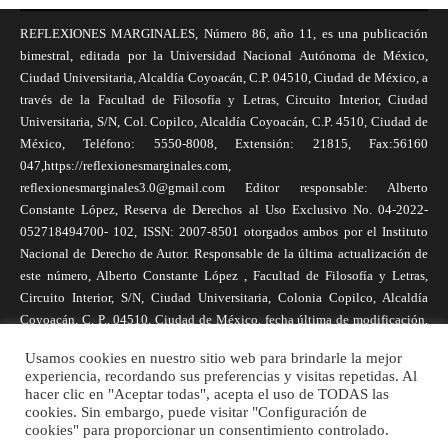
REFLEXIONES MARGINALES, Número 86, año 11, es una publicación
bimestral, editada por la Universidad Nacional Autónoma de México,
Ciudad Universitaria, Alcaldía Coyoacán, C.P. 04510, Ciudad de México, a
través de la Facultad de Filosofía y Letras, Circuito Interior, Ciudad
Universitaria, S/N, Col. Copilco, Alcaldía Coyoacán, C.P. 4510, Ciudad de
México, Teléfono: 5550-8008, Extensión: 21815, Fax:56160
047,https://reflexionesmarginales.com,
reflexionesmarginales3.0@gmail.com Editor responsable: Alberto
Constante López, Reserva de Derechos al Uso Exclusivo No. 04-2022-
052718494700- 102, ISSN: 2007-8501 otorgados ambos por el Instituto
Nacional de Derecho de Autor. Responsable de la última actualización de
este número, Alberto Constante López , Facultad de Filosofía y Letras,
Circuito Interior, S/N, Ciudad Universitaria, Colonia Copilco, Alcaldía
Coyoacán, C. P., 04510, Ciudad de México, fecha última de modificación,
1 de abril de 2025. Las opiniones expresadas por los autores no
Usamos cookies en nuestro sitio web para brindarle la mejor
necesariamente reflejan la postura de la revista, ni de Universidad Nacional
experiencia, recordando sus preferencias y visitas repetidas. Al
Autónoma de México. Los autores son responsables de los contenidos de
hacer clic en "Aceptar todas", acepta el uso de TODAS las
sus artículos. Se autoriza la reproducción total o parcial de los textos aquí
cookies. Sin embargo, puede visitar "Configuración de
cookies" para proporcionar un consentimiento controlado.
publicados siempre y cuando se cite la fuente completa y la dirección