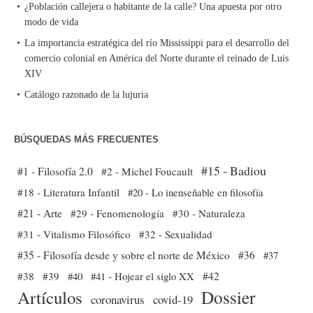
¿Población callejera o habitante de la calle? Una apuesta por otro
modo de vida
La importancia estratégica del río Mississippi para el desarrollo del
comercio colonial en América del Norte durante el reinado de Luis
XIV
Catálogo razonado de la lujuria
BÚSQUEDAS MÁS FRECUENTES
#15 - Badiou
#1 - Filosofía 2.0
#2 - Michel Foucault
#18 - Literatura Infantil
#20 - Lo inenseñable en filosofía
#21 - Arte
#29 - Fenomenología
#30 - Naturaleza
#31 - Vitalismo Filosófico
#32 - Sexualidad
#35 - Filosofía desde y sobre el norte de México
#36
#37
#38
#39
#40
#41 - Hojear el siglo XX
#42
Dossier
Artículos
coronavirus
covid-19