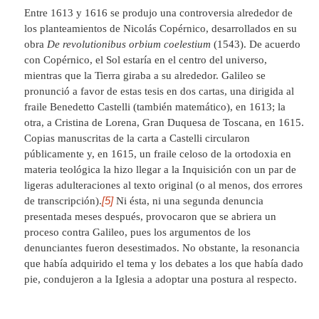
Entre 1613 y 1616 se produjo una controversia alrededor de
los planteamientos de Nicolás Copérnico, desarrollados en su
obra
De revolutionibus orbium coelestium
(1543). De acuerdo
con Copérnico, el Sol estaría en el centro del universo,
mientras que la Tierra giraba a su alrededor. Galileo se
pronunció a favor de estas tesis en dos cartas, una dirigida al
fraile Benedetto Castelli (también matemático), en 1613; la
otra, a Cristina de Lorena, Gran Duquesa de Toscana, en 1615.
Copias manuscritas de la carta a Castelli circularon
públicamente y, en 1615, un fraile celoso de la ortodoxia en
materia teológica la hizo llegar a la Inquisición con un par de
ligeras adulteraciones al texto original (o al menos, dos errores
[5]
de transcripción).
Ni ésta, ni una segunda denuncia
presentada meses después, provocaron que se abriera un
proceso contra Galileo, pues los argumentos de los
denunciantes fueron desestimados. No obstante, la resonancia
que había adquirido el tema y los debates a los que había dado
pie, condujeron a la Iglesia a adoptar una postura al respecto.