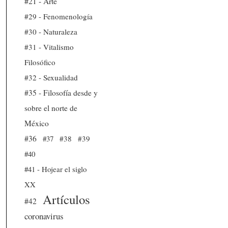
#21 - Arte
#29 - Fenomenología
#30 - Naturaleza
#31 - Vitalismo
Filosófico
#32 - Sexualidad
#35 - Filosofía desde y
sobre el norte de
México
#36
#37
#38
#39
#40
#41 - Hojear el siglo
XX
Artículos
#42
coronavirus