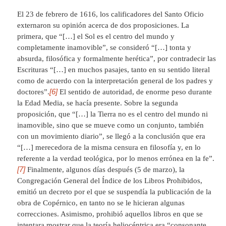
El 23 de febrero de 1616, los calificadores del Santo Oficio
externaron su opinión acerca de dos proposiciones. La
primera, que “[…] el Sol es el centro del mundo y
completamente inamovible”, se consideró “[…] tonta y
absurda, filosófica y formalmente herética”, por contradecir las
Escrituras “[…] en muchos pasajes, tanto en su sentido literal
como de acuerdo con la interpretación general de los padres y
[6]
doctores”.
El sentido de autoridad, de enorme peso durante
la Edad Media, se hacía presente. Sobre la segunda
proposición, que “[…] la Tierra no es el centro del mundo ni
inamovible, sino que se mueve como un conjunto, también
con un movimiento diario”, se llegó a la conclusión que era
“[…] merecedora de la misma censura en filosofía y, en lo
referente a la verdad teológica, por lo menos errónea en la fe”.
[7]
Finalmente, algunos días después (5 de marzo), la
Congregación General del Índice de los Libros Prohibidos,
emitió un decreto por el que se suspendía la publicación de la
obra de Copérnico, en tanto no se le hicieran algunas
correcciones. Asimismo, prohibió aquellos libros en que se
intentara mostrar que la teoría heliocéntrica era “consonante