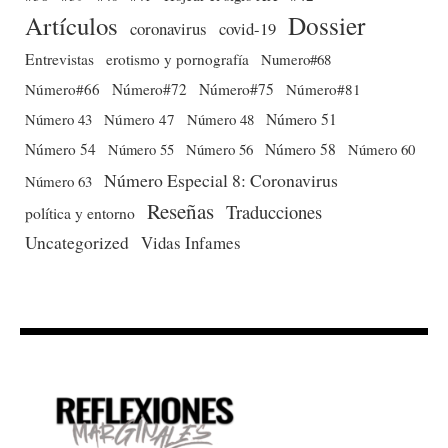
Dossier
Artículos
coronavirus
covid-19
Entrevistas
erotismo y pornografía
Numero#68
Número#66
Número#72
Número#75
Número#81
Número 51
Número 43
Número 47
Número 48
Número 54
Número 56
Número 58
Número 60
Número 55
Número Especial 8: Coronavirus
Número 63
Reseñas
Traducciones
política y entorno
Uncategorized
Vidas Infames