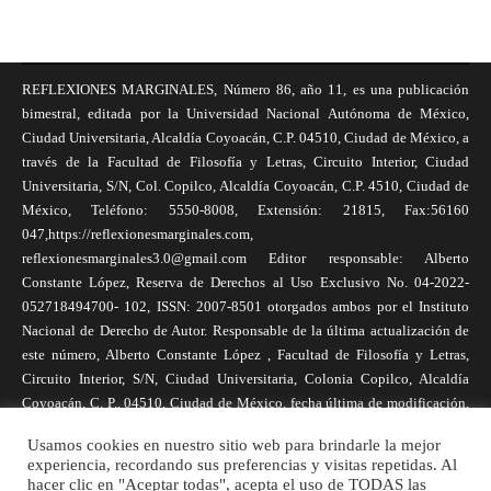
REFLEXIONES MARGINALES, Número 86, año 11, es una publicación
bimestral, editada por la Universidad Nacional Autónoma de México,
Ciudad Universitaria, Alcaldía Coyoacán, C.P. 04510, Ciudad de México, a
través de la Facultad de Filosofía y Letras, Circuito Interior, Ciudad
Universitaria, S/N, Col. Copilco, Alcaldía Coyoacán, C.P. 4510, Ciudad de
México, Teléfono: 5550-8008, Extensión: 21815, Fax:56160
047,https://reflexionesmarginales.com,
reflexionesmarginales3.0@gmail.com Editor responsable: Alberto
Constante López, Reserva de Derechos al Uso Exclusivo No. 04-2022-
052718494700- 102, ISSN: 2007-8501 otorgados ambos por el Instituto
Nacional de Derecho de Autor. Responsable de la última actualización de
este número, Alberto Constante López , Facultad de Filosofía y Letras,
Circuito Interior, S/N, Ciudad Universitaria, Colonia Copilco, Alcaldía
Coyoacán, C. P., 04510, Ciudad de México, fecha última de modificación,
1 de abril de 2025. Las opiniones expresadas por los autores no
Usamos cookies en nuestro sitio web para brindarle la mejor
necesariamente reflejan la postura de la revista, ni de Universidad Nacional
experiencia, recordando sus preferencias y visitas repetidas. Al
Autónoma de México. Los autores son responsables de los contenidos de
hacer clic en "Aceptar todas", acepta el uso de TODAS las