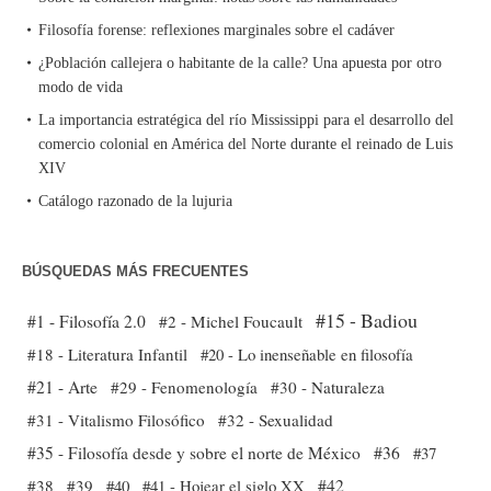
Filosofía forense: reflexiones marginales sobre el cadáver
¿Población callejera o habitante de la calle? Una apuesta por otro
modo de vida
La importancia estratégica del río Mississippi para el desarrollo del
comercio colonial en América del Norte durante el reinado de Luis
XIV
Catálogo razonado de la lujuria
BÚSQUEDAS MÁS FRECUENTES
#15 - Badiou
#1 - Filosofía 2.0
#2 - Michel Foucault
#18 - Literatura Infantil
#20 - Lo inenseñable en filosofía
#21 - Arte
#29 - Fenomenología
#30 - Naturaleza
#31 - Vitalismo Filosófico
#32 - Sexualidad
#35 - Filosofía desde y sobre el norte de México
#36
#37
#38
#39
#40
#41 - Hojear el siglo XX
#42