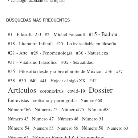
Catálogo razonado de la lujuria
BÚSQUEDAS MÁS FRECUENTES
#15 - Badiou
#1 - Filosofía 2.0
#2 - Michel Foucault
#18 - Literatura Infantil
#20 - Lo inenseñable en filosofía
#21 - Arte
#29 - Fenomenología
#30 - Naturaleza
#31 - Vitalismo Filosófico
#32 - Sexualidad
#35 - Filosofía desde y sobre el norte de México
#36
#37
#38
#39
#40
#41 - Hojear el siglo XX
#42
Dossier
Artículos
coronavirus
covid-19
Entrevistas
erotismo y pornografía
Numero#68
Número#66
Número#72
Número#75
Número#81
Número 51
Número 43
Número 47
Número 48
Número 54
Número 56
Número 58
Número 60
Número 55
Número Especial 8: Coronavirus
Número 63