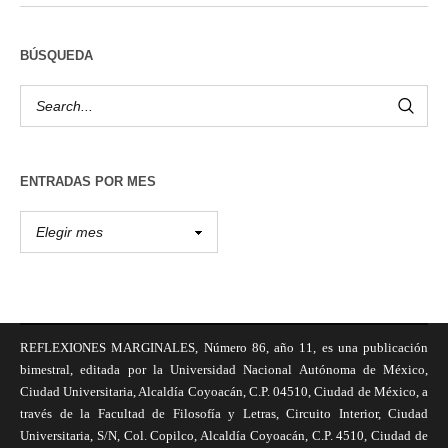
BÚSQUEDA
ENTRADAS POR MES
REFLEXIONES MARGINALES, Número 86, año 11, es una publicación
bimestral, editada por la Universidad Nacional Autónoma de México,
Ciudad Universitaria, Alcaldía Coyoacán, C.P. 04510, Ciudad de México, a
través de la Facultad de Filosofía y Letras, Circuito Interior, Ciudad
Universitaria, S/N, Col. Copilco, Alcaldía Coyoacán, C.P. 4510, Ciudad de