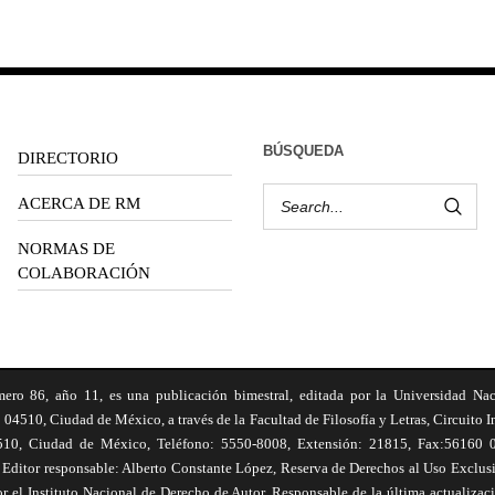
BÚSQUEDA
DIRECTORIO
ACERCA DE RM
NORMAS DE
COLABORACIÓN
6, año 11, es una publicación bimestral, editada por la Universidad Na
 04510, Ciudad de México, a través de la Facultad de Filosofía y Letras, Circuito In
510, Ciudad de México, Teléfono: 5550-8008, Extensión: 21815, Fax:56160 047
Editor responsable: Alberto Constante López, Reserva de Derechos al Uso Excl
el Instituto Nacional de Derecho de Autor. Responsable de la última actualizac