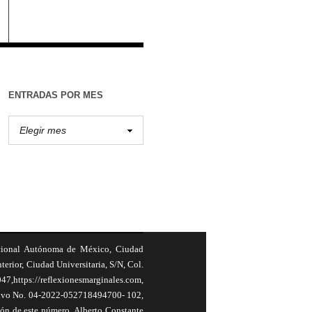
ENTRADAS POR MES
cional Autónoma de México, Ciudad
terior, Ciudad Universitaria, S/N, Col.
,https://reflexionesmarginales.com,
usivo No. 04-2022-052718494700- 102,
ión de este número, Alberto Constante