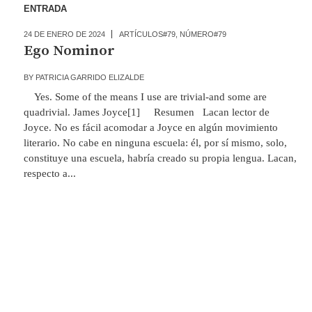
ENTRADA
24 DE ENERO DE 2024
ARTÍCULOS#79
,
NÚMERO#79
Ego Nominor
BY
PATRICIA GARRIDO ELIZALDE
Yes. Some of the means I use are trivial-and some are
quadrivial. James Joyce[1] Resumen Lacan lector de
Joyce. No es fácil acomodar a Joyce en algún movimiento
literario. No cabe en ninguna escuela: él, por sí mismo, solo,
constituye una escuela, habría creado su propia lengua. Lacan,
respecto a...