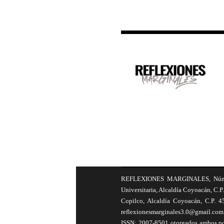
REFLEXIONES MARGINALES, Número 8
Universitaria, Alcaldía Coyoacán, C.P.
Copilco, Alcaldía Coyoacán, C.P. 4
reflexionesmarginales3.0@gmail.com 
ISSN: 2007-8501 otorgados ambos por 