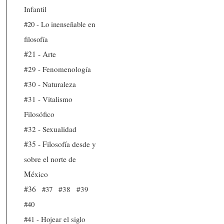
Infantil
#20 - Lo inenseñable en
filosofía
#21 - Arte
#29 - Fenomenología
#30 - Naturaleza
#31 - Vitalismo
Filosófico
#32 - Sexualidad
#35 - Filosofía desde y
sobre el norte de
México
#36
#37
#38
#39
#40
#41 - Hojear el siglo