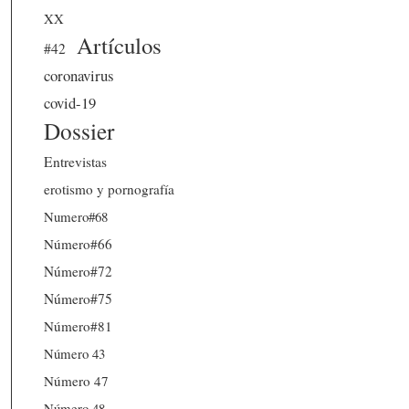
XX
Artículos
#42
coronavirus
covid-19
Dossier
Entrevistas
erotismo y pornografía
Numero#68
Número#66
Número#72
Número#75
Número#81
Número 43
Número 47
Número 48