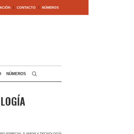
ACIÓN
CONTACTO
NÚMEROS
O
NÚMEROS
OLOGÍA
RO ESPECIAL 3: AMOR Y TECNOLOGÍA