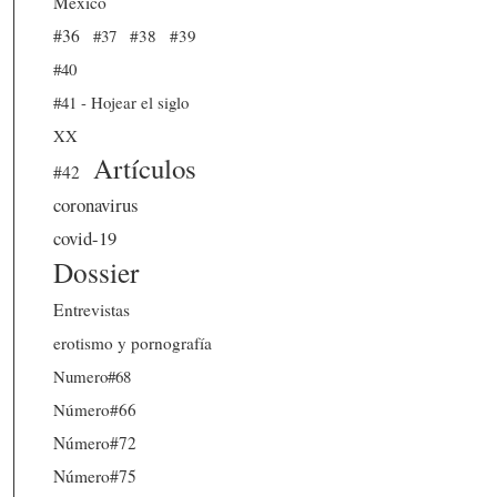
México
#36
#37
#38
#39
#40
#41 - Hojear el siglo
XX
Artículos
#42
coronavirus
covid-19
Dossier
Entrevistas
erotismo y pornografía
Numero#68
Número#66
Número#72
Número#75