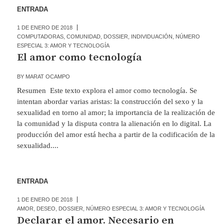
ENTRADA
1 DE ENERO DE 2018
COMPUTADORAS
,
COMUNIDAD
,
DOSSIER
,
INDIVIDUACIÓN
,
NÚMERO
ESPECIAL 3: AMOR Y TECNOLOGÍA
El amor como tecnología
BY
MARAT OCAMPO
Resumen Este texto explora el amor como tecnología. Se
intentan abordar varias aristas: la construcción del sexo y la
sexualidad en torno al amor; la importancia de la realización de
la comunidad y la disputa contra la alienación en lo digital. La
producción del amor está hecha a partir de la codificación de la
sexualidad....
ENTRADA
1 DE ENERO DE 2018
AMOR
,
DESEO
,
DOSSIER
,
NÚMERO ESPECIAL 3: AMOR Y TECNOLOGÍA
Declarar el amor. Necesario en