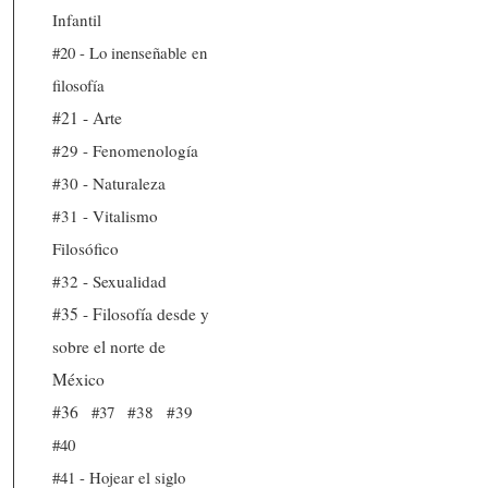
Infantil
#20 - Lo inenseñable en
filosofía
#21 - Arte
#29 - Fenomenología
#30 - Naturaleza
#31 - Vitalismo
Filosófico
#32 - Sexualidad
#35 - Filosofía desde y
sobre el norte de
México
#36
#37
#38
#39
#40
#41 - Hojear el siglo