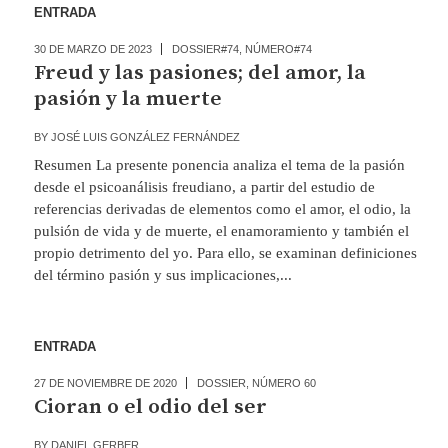
ENTRADA
30 DE MARZO DE 2023
DOSSIER#74
,
NÚMERO#74
Freud y las pasiones; del amor, la
pasión y la muerte
BY
JOSÉ LUIS GONZÁLEZ FERNÁNDEZ
Resumen La presente ponencia analiza el tema de la pasión
desde el psicoanálisis freudiano, a partir del estudio de
referencias derivadas de elementos como el amor, el odio, la
pulsión de vida y de muerte, el enamoramiento y también el
propio detrimento del yo. Para ello, se examinan definiciones
del término pasión y sus implicaciones,...
ENTRADA
27 DE NOVIEMBRE DE 2020
DOSSIER
,
NÚMERO 60
Cioran o el odio del ser
BY
DANIEL GERBER