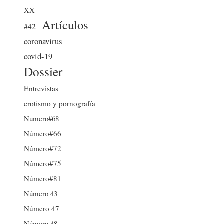
XX
Artículos
#42
coronavirus
covid-19
Dossier
Entrevistas
erotismo y pornografía
Numero#68
Número#66
Número#72
Número#75
Número#81
Número 43
Número 47
Número 48