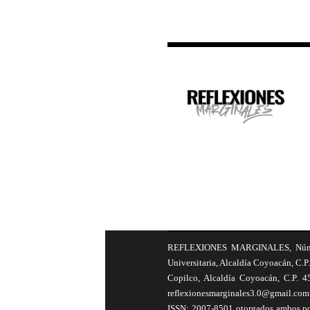
REFLEXIONES MARGINALES, Número 8
Universitaria, Alcaldía Coyoacán, C.P.
Copilco, Alcaldía Coyoacán, C.P. 4
reflexionesmarginales3.0@gmail.com 
ISSN: 2007-8501 otorgados ambos por 