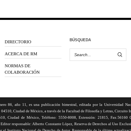
BÚSQUEDA
DIRECTORIO
ACERCA DE RM
NORMAS DE
COLABORACIÓN
6, año 11, es una publicación bimestral, editada por la Universidad Na
 04510, Ciudad de México, a través de la Facultad de Filosofía y Letras, Circuito In
510, Ciudad de México, Teléfono: 5550-8008, Extensión: 21815, Fax:56160 047
Editor responsable: Alberto Constante López, Reserva de Derechos al Uso Excl
el Instituto Nacional de Derecho de Autor. Responsable de la última actualizac