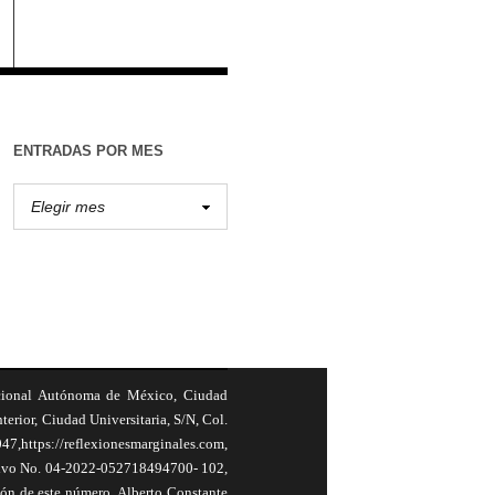
ENTRADAS POR MES
cional Autónoma de México, Ciudad
terior, Ciudad Universitaria, S/N, Col.
,https://reflexionesmarginales.com,
usivo No. 04-2022-052718494700- 102,
ión de este número, Alberto Constante