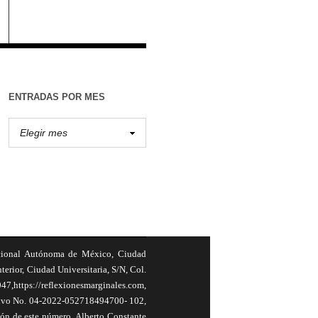
ENTRADAS POR MES
cional Autónoma de México, Ciudad
terior, Ciudad Universitaria, S/N, Col.
,https://reflexionesmarginales.com,
usivo No. 04-2022-052718494700- 102,
ión de este número, Alberto Constante