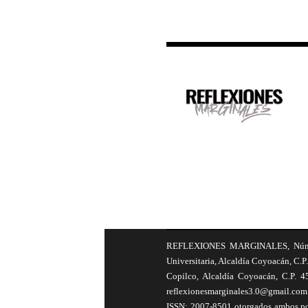
REFLEXIONES MARGINALES, Número 8
Universitaria, Alcaldía Coyoacán, C.P.
Copilco, Alcaldía Coyoacán, C.P. 4
reflexionesmarginales3.0@gmail.com 
ISSN: 2007-8501 otorgados ambos por 