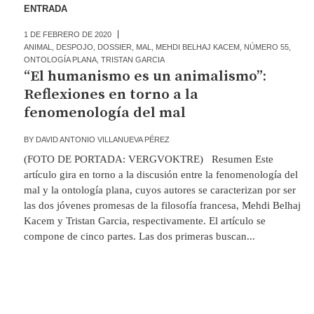
ENTRADA
1 DE FEBRERO DE 2020
ANIMAL
,
DESPOJO
,
DOSSIER
,
MAL
,
MEHDI BELHAJ KACEM
,
NÚMERO 55
,
ONTOLOGÍA PLANA
,
TRISTAN GARCIA
“El humanismo es un animalismo”:
Reflexiones en torno a la
fenomenología del mal
BY
DAVID ANTONIO VILLANUEVA PÉREZ
(FOTO DE PORTADA: VERGVOKTRE) Resumen Este
artículo gira en torno a la discusión entre la fenomenología del
mal y la ontología plana, cuyos autores se caracterizan por ser
las dos jóvenes promesas de la filosofía francesa, Mehdi Belhaj
Kacem y Tristan Garcia, respectivamente. El artículo se
compone de cinco partes. Las dos primeras buscan...