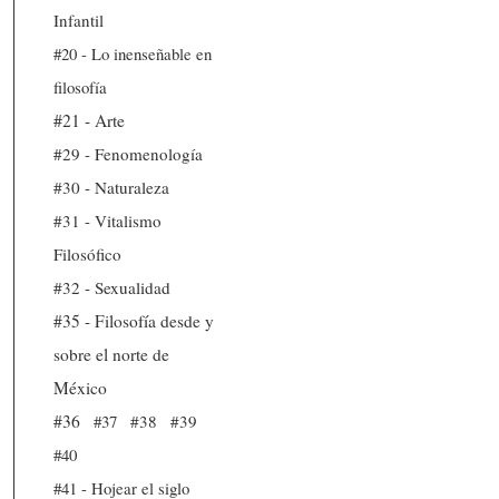
Infantil
#20 - Lo inenseñable en
filosofía
#21 - Arte
#29 - Fenomenología
#30 - Naturaleza
#31 - Vitalismo
Filosófico
#32 - Sexualidad
#35 - Filosofía desde y
sobre el norte de
México
#36
#37
#38
#39
#40
#41 - Hojear el siglo