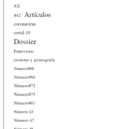
XX
Artículos
#42
coronavirus
covid-19
Dossier
Entrevistas
erotismo y pornografía
Numero#68
Número#66
Número#72
Número#75
Número#81
Número 43
Número 47
Número 48