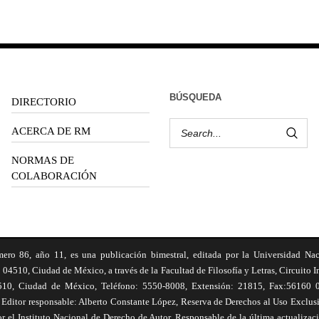
BÚSQUEDA
DIRECTORIO
ACERCA DE RM
NORMAS DE
COLABORACIÓN
6, año 11, es una publicación bimestral, editada por la Universidad Na
 04510, Ciudad de México, a través de la Facultad de Filosofía y Letras, Circuito In
510, Ciudad de México, Teléfono: 5550-8008, Extensión: 21815, Fax:56160 047
Editor responsable: Alberto Constante López, Reserva de Derechos al Uso Excl
el Instituto Nacional de Derecho de Autor. Responsable de la última actualizac