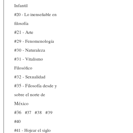
Infantil
#20 - Lo inenseñable en
filosofía
#21 - Arte
#29 - Fenomenología
#30 - Naturaleza
#31 - Vitalismo
Filosófico
#32 - Sexualidad
#35 - Filosofía desde y
sobre el norte de
México
#36
#37
#38
#39
#40
#41 - Hojear el siglo