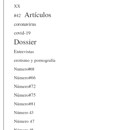
XX
Artículos
#42
coronavirus
covid-19
Dossier
Entrevistas
erotismo y pornografía
Numero#68
Número#66
Número#72
Número#75
Número#81
Número 43
Número 47
Número 48