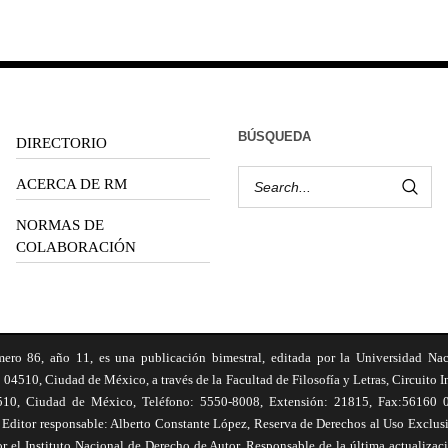
BÚSQUEDA
DIRECTORIO
ACERCA DE RM
NORMAS DE
COLABORACIÓN
6, año 11, es una publicación bimestral, editada por la Universidad Na
 04510, Ciudad de México, a través de la Facultad de Filosofía y Letras, Circuito In
510, Ciudad de México, Teléfono: 5550-8008, Extensión: 21815, Fax:56160 047
Editor responsable: Alberto Constante López, Reserva de Derechos al Uso Excl
el Instituto Nacional de Derecho de Autor. Responsable de la última actualizac