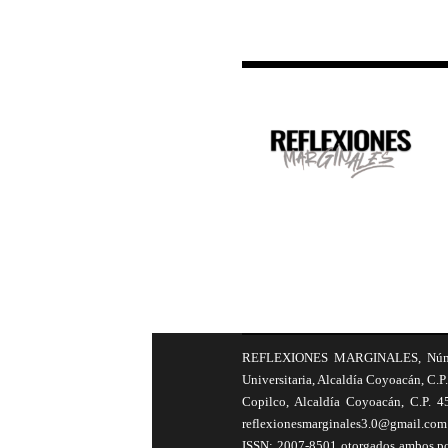
REFLEXIONES MARGINALES, Número 8
Universitaria, Alcaldía Coyoacán, C.P.
Copilco, Alcaldía Coyoacán, C.P. 4
reflexionesmarginales3.0@gmail.com 
ISSN: 2007-8501 otorgados ambos por 