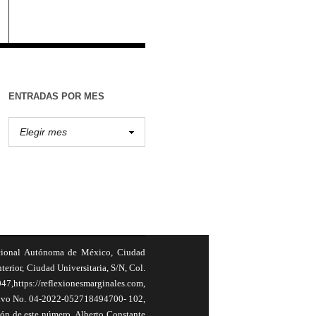
ENTRADAS POR MES
cional Autónoma de México, Ciudad
terior, Ciudad Universitaria, S/N, Col.
,https://reflexionesmarginales.com,
usivo No. 04-2022-052718494700- 102,
ión de este número, Alberto Constante