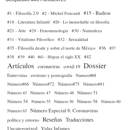
#15 - Badiou
#1 - Filosofía 2.0
#2 - Michel Foucault
#18 - Literatura Infantil
#20 - Lo inenseñable en filosofía
#21 - Arte
#29 - Fenomenología
#30 - Naturaleza
#31 - Vitalismo Filosófico
#32 - Sexualidad
#35 - Filosofía desde y sobre el norte de México
#36
#37
#38
#39
#40
#41 - Hojear el siglo XX
#42
Dossier
Artículos
coronavirus
covid-19
Entrevistas
erotismo y pornografía
Numero#68
Número#66
Número#72
Número#75
Número#81
Número 51
Número 43
Número 47
Número 48
Número 54
Número 56
Número 58
Número 60
Número 55
Número Especial 8: Coronavirus
Número 63
Reseñas
Traducciones
política y entorno
Uncategorized
Vidas Infames