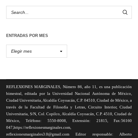
ENTRADAS POR MES
REFLEXIONES MARGINALES, Número 86, año 11, es una publicación
bimestral, editada por la Universidad Nacional Autónoma de México,
Ciudad Universitaria, Alcaldía Coyoacán, C.P. 04510, Ciudad de México, a
través de la Facultad de Filosofía y Letras, Circuito Interior, Ciudad
Universitaria, S/N, Col. Copilco, Alcaldía Coyoacán, C.P. 4510, Ciudad de
México, Teléfono: 5550-8008, Extensión: 21815, Fax:56160
047,https://reflexionesmarginales.com,
reflexionesmarginales3.0@gmail.com Editor responsable: Alberto