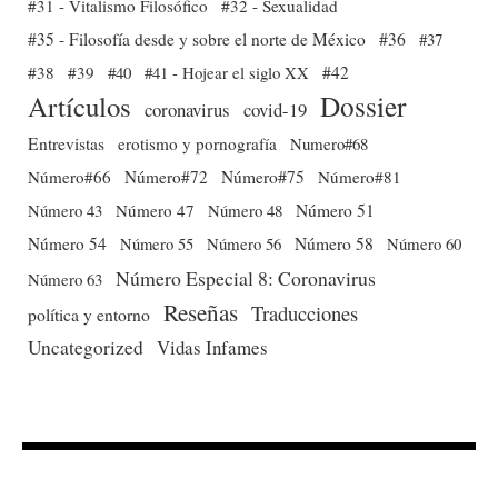
#31 - Vitalismo Filosófico
#32 - Sexualidad
#35 - Filosofía desde y sobre el norte de México
#36
#37
#38
#39
#40
#41 - Hojear el siglo XX
#42
Dossier
Artículos
coronavirus
covid-19
Entrevistas
erotismo y pornografía
Numero#68
Número#66
Número#72
Número#75
Número#81
Número 51
Número 43
Número 47
Número 48
Número 54
Número 56
Número 58
Número 60
Número 55
Número Especial 8: Coronavirus
Número 63
Reseñas
Traducciones
política y entorno
Uncategorized
Vidas Infames