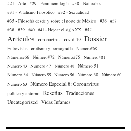
#21 - Arte
#29 - Fenomenología
#30 - Naturaleza
#31 - Vitalismo Filosófico
#32 - Sexualidad
#35 - Filosofía desde y sobre el norte de México
#36
#37
#38
#39
#40
#41 - Hojear el siglo XX
#42
Dossier
Artículos
coronavirus
covid-19
Entrevistas
erotismo y pornografía
Numero#68
Número#66
Número#72
Número#75
Número#81
Número 51
Número 43
Número 47
Número 48
Número 54
Número 56
Número 58
Número 60
Número 55
Número Especial 8: Coronavirus
Número 63
Reseñas
Traducciones
política y entorno
Uncategorized
Vidas Infames