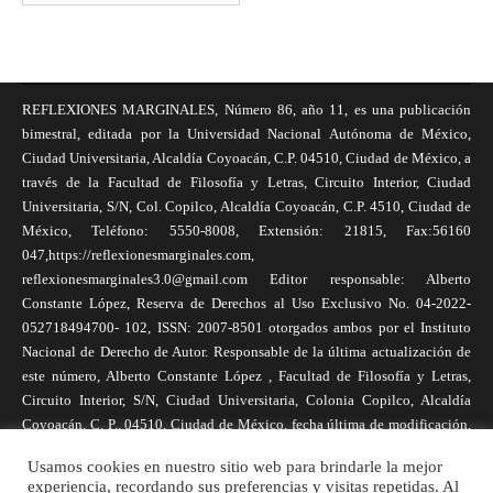
REFLEXIONES MARGINALES, Número 86, año 11, es una publicación
bimestral, editada por la Universidad Nacional Autónoma de México,
Ciudad Universitaria, Alcaldía Coyoacán, C.P. 04510, Ciudad de México, a
través de la Facultad de Filosofía y Letras, Circuito Interior, Ciudad
Universitaria, S/N, Col. Copilco, Alcaldía Coyoacán, C.P. 4510, Ciudad de
México, Teléfono: 5550-8008, Extensión: 21815, Fax:56160
047,https://reflexionesmarginales.com,
reflexionesmarginales3.0@gmail.com Editor responsable: Alberto
Constante López, Reserva de Derechos al Uso Exclusivo No. 04-2022-
052718494700- 102, ISSN: 2007-8501 otorgados ambos por el Instituto
Nacional de Derecho de Autor. Responsable de la última actualización de
este número, Alberto Constante López , Facultad de Filosofía y Letras,
Circuito Interior, S/N, Ciudad Universitaria, Colonia Copilco, Alcaldía
Coyoacán, C. P., 04510, Ciudad de México, fecha última de modificación,
1 de abril de 2025. Las opiniones expresadas por los autores no
Usamos cookies en nuestro sitio web para brindarle la mejor
necesariamente reflejan la postura de la revista, ni de Universidad Nacional
experiencia, recordando sus preferencias y visitas repetidas. Al