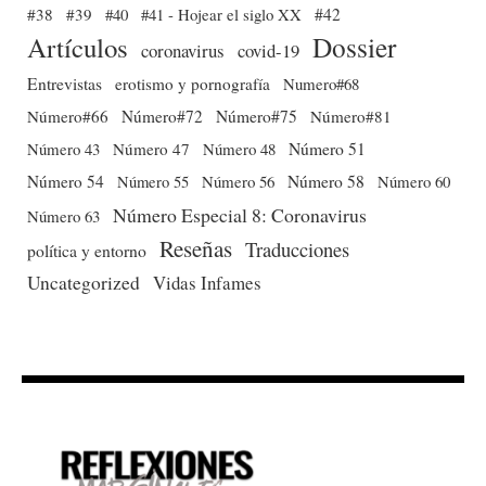
#38
#39
#40
#41 - Hojear el siglo XX
#42
Dossier
Artículos
coronavirus
covid-19
Entrevistas
erotismo y pornografía
Numero#68
Número#66
Número#72
Número#75
Número#81
Número 51
Número 43
Número 47
Número 48
Número 54
Número 56
Número 58
Número 60
Número 55
Número Especial 8: Coronavirus
Número 63
Reseñas
Traducciones
política y entorno
Uncategorized
Vidas Infames