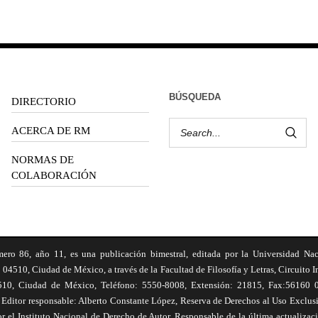
BÚSQUEDA
DIRECTORIO
ACERCA DE RM
NORMAS DE
COLABORACIÓN
6, año 11, es una publicación bimestral, editada por la Universidad Na
 04510, Ciudad de México, a través de la Facultad de Filosofía y Letras, Circuito In
510, Ciudad de México, Teléfono: 5550-8008, Extensión: 21815, Fax:56160 047
Editor responsable: Alberto Constante López, Reserva de Derechos al Uso Excl
el Instituto Nacional de Derecho de Autor. Responsable de la última actualizac