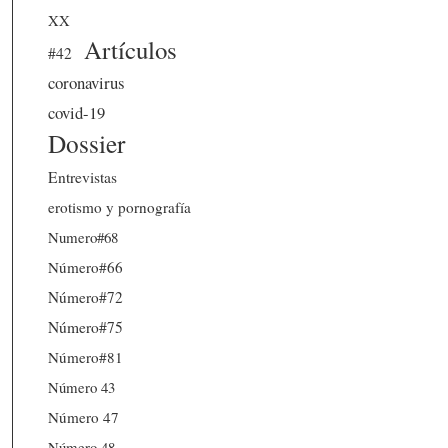
XX
Artículos
#42
coronavirus
covid-19
Dossier
Entrevistas
erotismo y pornografía
Numero#68
Número#66
Número#72
Número#75
Número#81
Número 43
Número 47
Número 48