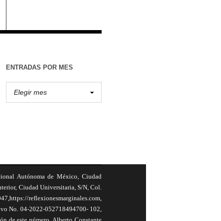
ENTRADAS POR MES
cional Autónoma de México, Ciudad
terior, Ciudad Universitaria, S/N, Col.
,https://reflexionesmarginales.com,
usivo No. 04-2022-052718494700- 102,
ión de este número, Alberto Constante