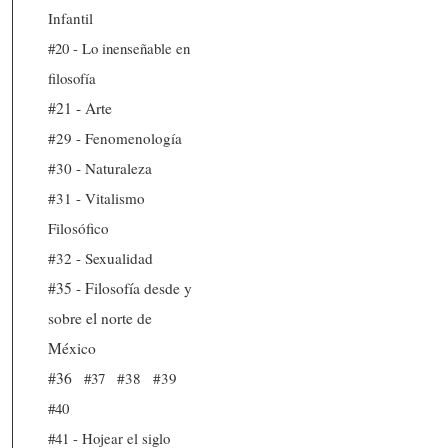
Infantil
#20 - Lo inenseñable en
filosofía
#21 - Arte
#29 - Fenomenología
#30 - Naturaleza
#31 - Vitalismo
Filosófico
#32 - Sexualidad
#35 - Filosofía desde y
sobre el norte de
México
#36
#37
#38
#39
#40
#41 - Hojear el siglo