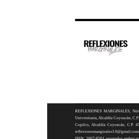
REFLEXIONES MARGINALES, Número 8
Universitaria, Alcaldía Coyoacán, C.P.
Copilco, Alcaldía Coyoacán, C.P. 4
reflexionesmarginales3.0@gmail.com 
ISSN: 2007-8501 otorgados ambos por 