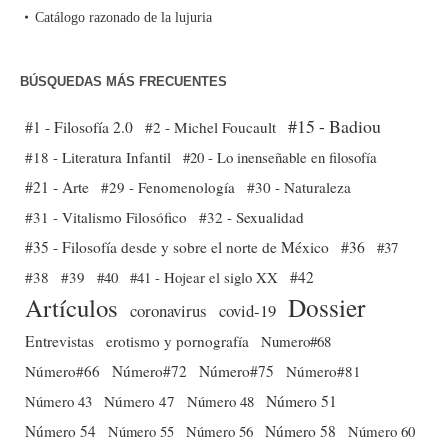
Catálogo razonado de la lujuria
BÚSQUEDAS MÁS FRECUENTES
#15 - Badiou
#1 - Filosofía 2.0
#2 - Michel Foucault
#18 - Literatura Infantil
#20 - Lo inenseñable en filosofía
#21 - Arte
#29 - Fenomenología
#30 - Naturaleza
#31 - Vitalismo Filosófico
#32 - Sexualidad
#35 - Filosofía desde y sobre el norte de México
#36
#37
#38
#39
#40
#41 - Hojear el siglo XX
#42
Dossier
Artículos
coronavirus
covid-19
Entrevistas
erotismo y pornografía
Numero#68
Número#66
Número#72
Número#75
Número#81
Número 51
Número 43
Número 47
Número 48
Número 54
Número 56
Número 58
Número 60
Número 55