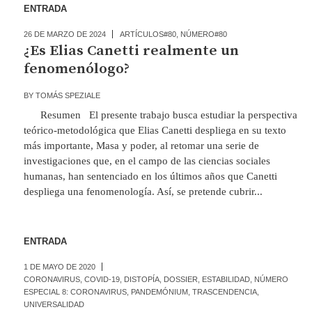
ENTRADA
26 DE MARZO DE 2024
ARTÍCULOS#80
,
NÚMERO#80
¿Es Elias Canetti realmente un
fenomenólogo?
BY
TOMÁS SPEZIALE
Resumen El presente trabajo busca estudiar la perspectiva
teórico-metodológica que Elias Canetti despliega en su texto
más importante, Masa y poder, al retomar una serie de
investigaciones que, en el campo de las ciencias sociales
humanas, han sentenciado en los últimos años que Canetti
despliega una fenomenología. Así, se pretende cubrir...
ENTRADA
1 DE MAYO DE 2020
CORONAVIRUS
,
COVID-19
,
DISTOPÍA
,
DOSSIER
,
ESTABILIDAD
,
NÚMERO
ESPECIAL 8: CORONAVIRUS
,
PANDEMÓNIUM
,
TRASCENDENCIA
,
UNIVERSALIDAD