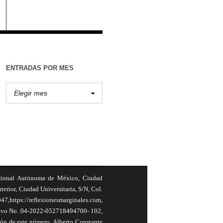
ENTRADAS POR MES
cional Autónoma de México, Ciudad
terior, Ciudad Universitaria, S/N, Col.
,https://reflexionesmarginales.com,
usivo No. 04-2022-052718494700- 102,
ión de este número, Alberto Constante