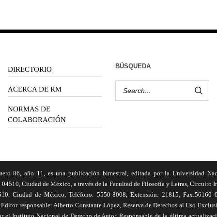
BÚSQUEDA
DIRECTORIO
ACERCA DE RM
NORMAS DE
COLABORACIÓN
6, año 11, es una publicación bimestral, editada por la Universidad Na
 04510, Ciudad de México, a través de la Facultad de Filosofía y Letras, Circuito In
510, Ciudad de México, Teléfono: 5550-8008, Extensión: 21815, Fax:56160 047
Editor responsable: Alberto Constante López, Reserva de Derechos al Uso Excl
el Instituto Nacional de Derecho de Autor. Responsable de la última actualizac