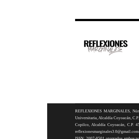
REFLEXIONES MARGINALES, Número 8
Universitaria, Alcaldía Coyoacán, C.P.
Copilco, Alcaldía Coyoacán, C.P. 4
reflexionesmarginales3.0@gmail.com 
ISSN: 2007-8501 otorgados ambos por 