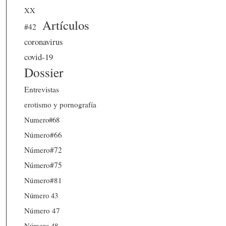
XX
Artículos
#42
coronavirus
covid-19
Dossier
Entrevistas
erotismo y pornografía
Numero#68
Número#66
Número#72
Número#75
Número#81
Número 43
Número 47
Número 48