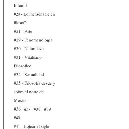
Infantil
#20 - Lo inenseñable en
filosofía
#21 - Arte
#29 - Fenomenología
#30 - Naturaleza
#31 - Vitalismo
Filosófico
#32 - Sexualidad
#35 - Filosofía desde y
sobre el norte de
México
#36
#37
#38
#39
#40
#41 - Hojear el siglo