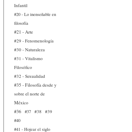
Infantil
#20 - Lo inenseñable en
filosofía
#21 - Arte
#29 - Fenomenología
#30 - Naturaleza
#31 - Vitalismo
Filosófico
#32 - Sexualidad
#35 - Filosofía desde y
sobre el norte de
México
#36
#37
#38
#39
#40
#41 - Hojear el siglo