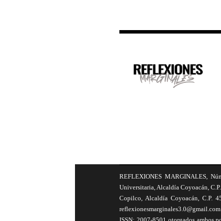
REFLEXIONES MARGINALES, Número 8
Universitaria, Alcaldía Coyoacán, C.P.
Copilco, Alcaldía Coyoacán, C.P. 4
reflexionesmarginales3.0@gmail.com 
ISSN: 2007-8501 otorgados ambos por 