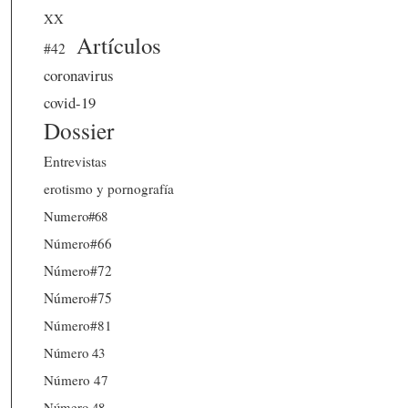
XX
Artículos
#42
coronavirus
covid-19
Dossier
Entrevistas
erotismo y pornografía
Numero#68
Número#66
Número#72
Número#75
Número#81
Número 43
Número 47
Número 48