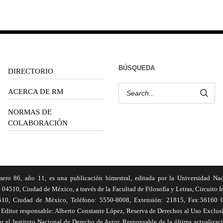
BÚSQUEDA
DIRECTORIO
ACERCA DE RM
NORMAS DE
COLABORACIÓN
6, año 11, es una publicación bimestral, editada por la Universidad Na
 04510, Ciudad de México, a través de la Facultad de Filosofía y Letras, Circuito In
510, Ciudad de México, Teléfono: 5550-8008, Extensión: 21815, Fax:56160 047
Editor responsable: Alberto Constante López, Reserva de Derechos al Uso Excl
el Instituto Nacional de Derecho de Autor. Responsable de la última actualizac