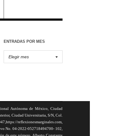
ENTRADAS POR MES
cional Autónoma de México, Ciudad
terior, Ciudad Universitaria, S/N, Col.
,https://reflexionesmarginales.com,
usivo No. 04-2022-052718494700- 102,
ión de este número, Alberto Constante