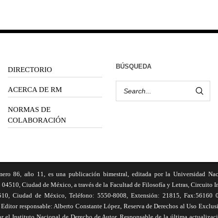
BÚSQUEDA
DIRECTORIO
ACERCA DE RM
NORMAS DE
COLABORACIÓN
6, año 11, es una publicación bimestral, editada por la Universidad Na
 04510, Ciudad de México, a través de la Facultad de Filosofía y Letras, Circuito In
510, Ciudad de México, Teléfono: 5550-8008, Extensión: 21815, Fax:56160 047
Editor responsable: Alberto Constante López, Reserva de Derechos al Uso Excl
el Instituto Nacional de Derecho de Autor. Responsable de la última actualizac