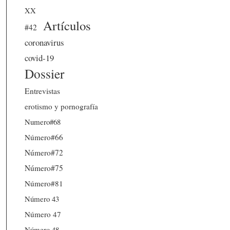
XX
Artículos
#42
coronavirus
covid-19
Dossier
Entrevistas
erotismo y pornografía
Numero#68
Número#66
Número#72
Número#75
Número#81
Número 43
Número 47
Número 48