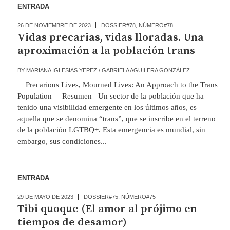
ENTRADA
26 DE NOVIEMBRE DE 2023
DOSSIER#78
,
NÚMERO#78
Vidas precarias, vidas lloradas. Una
aproximación a la población trans
BY
MARIANA IGLESIAS YEPEZ / GABRIELA AGUILERA GONZÁLEZ
Precarious Lives, Mourned Lives: An Approach to the Trans
Population Resumen Un sector de la población que ha
tenido una visibilidad emergente en los últimos años, es
aquella que se denomina “trans”, que se inscribe en el terreno
de la población LGTBQ+. Esta emergencia es mundial, sin
embargo, sus condiciones...
ENTRADA
29 DE MAYO DE 2023
DOSSIER#75
,
NÚMERO#75
Tibi quoque (El amor al prójimo en
tiempos de desamor)