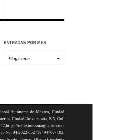
ENTRADAS POR MES
cional Autónoma de México, Ciudad
terior, Ciudad Universitaria, S/N, Col.
,https://reflexionesmarginales.com,
usivo No. 04-2022-052718494700- 102,
ión de este número, Alberto Constante