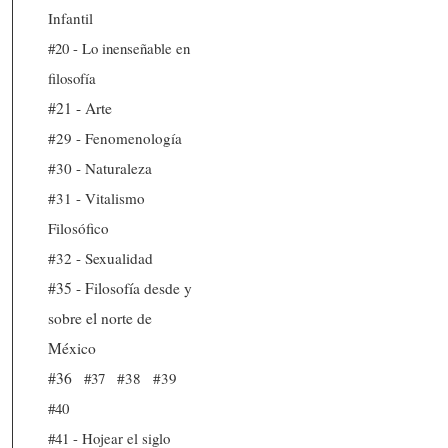
Infantil
#20 - Lo inenseñable en
filosofía
#21 - Arte
#29 - Fenomenología
#30 - Naturaleza
#31 - Vitalismo
Filosófico
#32 - Sexualidad
#35 - Filosofía desde y
sobre el norte de
México
#36
#37
#38
#39
#40
#41 - Hojear el siglo