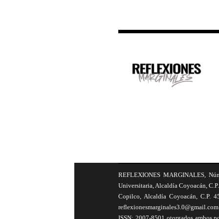
REFLEXIONES MARGINALES, Número 8
Universitaria, Alcaldía Coyoacán, C.P.
Copilco, Alcaldía Coyoacán, C.P. 4
reflexionesmarginales3.0@gmail.com 
ISSN: 2007-8501 otorgados ambos por 