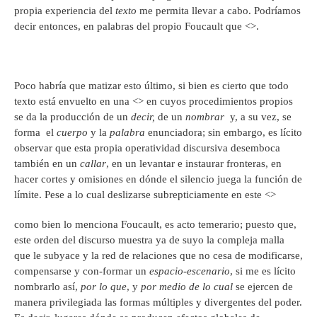
propia experiencia del
texto
me permita llevar a cabo. Podríamos
decir entonces, en palabras del propio Foucault que <
>.
Poco habría que matizar esto último, si bien es cierto que todo
texto está envuelto en una <
> en cuyos procedimientos propios
se da la producción de un
decir,
de un
nombrar
y, a su vez, se
forma el
cuerpo
y la
palabra
enunciadora; sin embargo, es lícito
observar que esta propia operatividad discursiva desemboca
también en un
callar
, en un levantar e instaurar fronteras, en
hacer cortes y omisiones en dónde el silencio juega la función de
límite. Pese a lo cual deslizarse subrepticiamente en este <
>
como bien lo menciona Foucault, es acto temerario; puesto que,
este orden del discurso muestra ya de suyo la compleja malla
que le subyace y la red de relaciones que no cesa de modificarse,
compensarse y con-formar un
espacio-escenario
, si me es lícito
nombrarlo así,
por lo que
, y
por medio de lo cual
se ejercen de
manera privilegiada las formas múltiples y divergentes del poder.