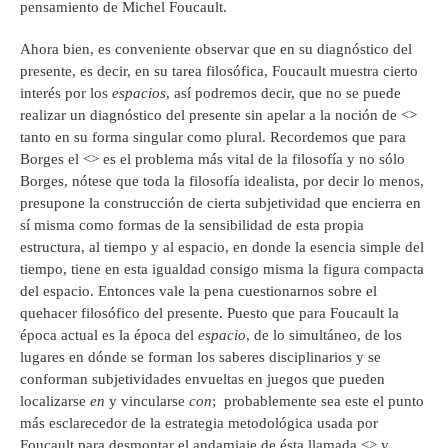
pensamiento de Michel Foucault.
Ahora bien, es conveniente observar que en su diagnóstico del
presente, es decir, en su tarea filosófica, Foucault muestra cierto
interés por los
espacios
, así podremos decir, que no se puede
realizar un diagnóstico del presente sin apelar a la noción de <
>
tanto en su forma singular como plural. Recordemos que para
Borges el <
> es el problema más vital de la filosofía y no sólo
Borges, nótese que toda la filosofía idealista, por decir lo menos,
presupone la construcción de cierta subjetividad que encierra en
sí misma como formas de la sensibilidad de esta propia
estructura, al tiempo y al espacio, en donde la esencia simple del
tiempo, tiene en esta igualdad consigo misma la figura compacta
del espacio. Entonces vale la pena cuestionarnos sobre el
quehacer filosófico del presente. Puesto que para Foucault la
época actual es la época del
espacio
, de lo simultáneo, de los
lugares en dónde se forman los saberes disciplinarios y se
conforman subjetividades envueltas en juegos que pueden
localizarse
en
y vincularse
con
; probablemente sea este el punto
más esclarecedor de la estrategia metodológica usada por
Foucault para desmontar el andamiaje de ésta llamada <
> y