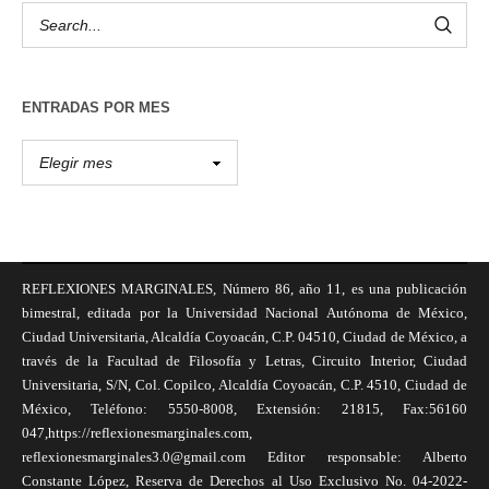
ENTRADAS POR MES
REFLEXIONES MARGINALES, Número 86, año 11, es una publicación
bimestral, editada por la Universidad Nacional Autónoma de México,
Ciudad Universitaria, Alcaldía Coyoacán, C.P. 04510, Ciudad de México, a
través de la Facultad de Filosofía y Letras, Circuito Interior, Ciudad
Universitaria, S/N, Col. Copilco, Alcaldía Coyoacán, C.P. 4510, Ciudad de
México, Teléfono: 5550-8008, Extensión: 21815, Fax:56160
047,https://reflexionesmarginales.com,
reflexionesmarginales3.0@gmail.com Editor responsable: Alberto
Constante López, Reserva de Derechos al Uso Exclusivo No. 04-2022-