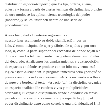
distribución
espacio-temporal
, que los fija, ordena, aliena,
adiestra y forma a partir de ciertas técnicas disciplinarias, o dicho
de otro modo, se les aplican ciertas tecnologías del poder
(moderno) y se les inscriben dentro de una serie de
procedimientos.
Ahora bien, dado lo anterior regresemos a
nuestro
telar
asumiendo su doble significación, por un
lado,
i)
como máquina de tejer y fábrica de tejidos y, por otro
lado,
ii)
como la parte superior del escenario de donde bajan o a
donde suben los telones, bambalinas y otros elementos móviles
del decorado. Analicemos los emplazamientos y yuxtaposición
de espacios en dónde se produce con un hilo muy tenue está
lógica
espacio-temporal
, la pregunta inmediata sería ¿por qué se
piensa como una red
espacio-temporal
? Y la respuesta nos lleva
de nuevo a bordear el texto, <
espacio […] la disciplina organiza
un espacio analítico [de cuadros vivos y multiplicidades
ordenadas] El espacio disciplinario tiende a dividirse en tantas
parcelas como cuerpos o elementos que repartir hay […] el
poder disciplinario tiene como correlato una individualidad […]