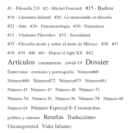
#15 - Badiou
#1 - Filosofía 2.0
#2 - Michel Foucault
#18 - Literatura Infantil
#20 - Lo inenseñable en filosofía
#21 - Arte
#29 - Fenomenología
#30 - Naturaleza
#31 - Vitalismo Filosófico
#32 - Sexualidad
#35 - Filosofía desde y sobre el norte de México
#36
#37
#38
#39
#40
#41 - Hojear el siglo XX
#42
Dossier
Artículos
coronavirus
covid-19
Entrevistas
erotismo y pornografía
Numero#68
Número#66
Número#72
Número#75
Número#81
Número 51
Número 43
Número 47
Número 48
Número 54
Número 56
Número 58
Número 60
Número 55
Número Especial 8: Coronavirus
Número 63
Reseñas
Traducciones
política y entorno
Uncategorized
Vidas Infames