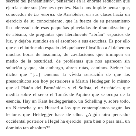
secreto del pensamiento”, pensamos en la enorme seducción que
ejercía entre sus jóvenes oyentes. Nada nos impide pensar que,
conocedor de
La retórica
de Aristóteles, en sus clases hacía un
ejercicio de su conocimiento, que la fuerza de su pensamiento
iba aderezada de esas pequeñas pinceladas de dramatización y
de abismo, de preguntas que literalmente “abrían” espacios de
luz, y dejaba sumidos en el asombro a sus escuchas. Es por ello
que en el intrincado espacio del quehacer filosófico a él debemos
muchas horas de insomnio, de cavilaciones que irrumpen en
medio de la oscuridad, de problemas que nos aparecen sin
solución y que, sin embargo, abren rutas, caminos. Steiner ha
dicho que “[…] tenemos la vívida sensación de que los
presocráticos son hoy posteriores a Martin Heidegger, lo mismo
que el Platón del Parménides y el Sofista, el Aristóteles que
medita sobre el ser o el Tomás de Aquino que se ocupa de la
esencia. Hay un Kant heideggeriano, un Schelling y, sobre todo,
un Nietzsche y un Husserl a los que contemplamos según las
lecturas que Heidegger hace de ellos. ¿Algún otro pensador
occidental posterior a Hegel ha ejercido, para bien o para mal, un
dominio tan absoluto?”