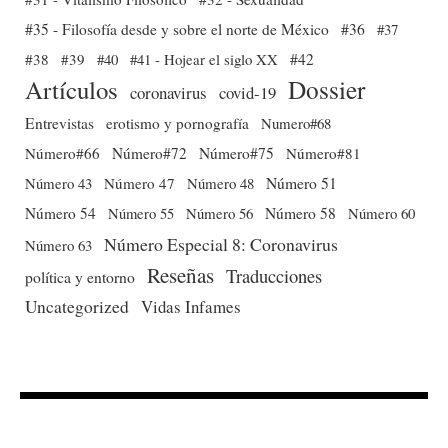
#35 - Filosofía desde y sobre el norte de México
#36
#37
#38
#39
#40
#41 - Hojear el siglo XX
#42
Dossier
Artículos
coronavirus
covid-19
Entrevistas
erotismo y pornografía
Numero#68
Número#66
Número#72
Número#75
Número#81
Número 51
Número 43
Número 47
Número 48
Número 54
Número 56
Número 58
Número 60
Número 55
Número Especial 8: Coronavirus
Número 63
Reseñas
Traducciones
política y entorno
Uncategorized
Vidas Infames