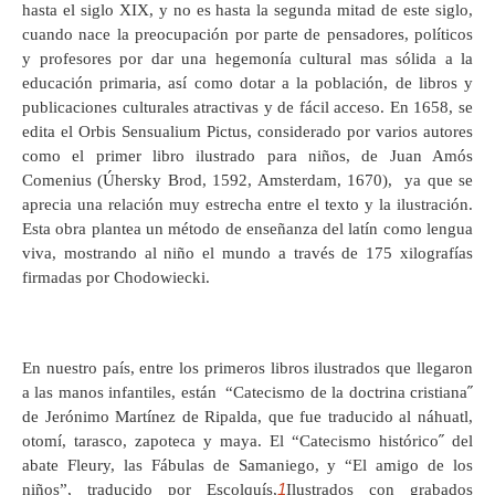
hasta el siglo XIX, y no es hasta la segunda mitad de este siglo,
cuando nace la preocupación por parte de pensadores, políticos
y profesores por dar una hegemonía cultural mas sólida a la
educación primaria, así como dotar a la población, de libros y
publicaciones culturales atractivas y de fácil acceso. En 1658, se
edita el Orbis Sensualium Pictus, considerado por varios autores
como el primer libro ilustrado para niños, de Juan Amós
Comenius (Úhersky Brod, 1592, Amsterdam, 1670), ya que se
aprecia una relación muy estrecha entre el texto y la ilustración.
Esta obra plantea un método de enseñanza del latín como lengua
viva, mostrando al niño el mundo a través de 175 xilografías
firmadas por Chodowiecki.
En nuestro país, entre los primeros libros ilustrados que llegaron
a las manos infantiles, están “Catecismo de la doctrina cristiana˝
de Jerónimo Martínez de Ripalda, que fue traducido al náhuatl,
otomí, tarasco, zapoteca y maya. El “Catecismo histórico˝ del
abate Fleury, las Fábulas de Samaniego, y “El amigo de los
1
niños”, traducido por Escolquís,
Ilustrados con grabados