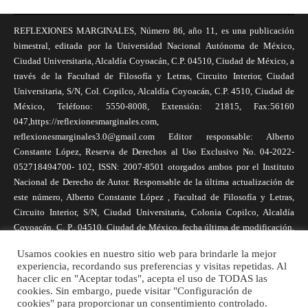
REFLEXIONES MARGINALES, Número 86, año 11, es una publicación
bimestral, editada por la Universidad Nacional Autónoma de México,
Ciudad Universitaria, Alcaldía Coyoacán, C.P. 04510, Ciudad de México, a
través de la Facultad de Filosofía y Letras, Circuito Interior, Ciudad
Universitaria, S/N, Col. Copilco, Alcaldía Coyoacán, C.P. 4510, Ciudad de
México, Teléfono: 5550-8008, Extensión: 21815, Fax:56160
047,https://reflexionesmarginales.com,
reflexionesmarginales3.0@gmail.com Editor responsable: Alberto
Constante López, Reserva de Derechos al Uso Exclusivo No. 04-2022-
052718494700- 102, ISSN: 2007-8501 otorgados ambos por el Instituto
Nacional de Derecho de Autor. Responsable de la última actualización de
este número, Alberto Constante López , Facultad de Filosofía y Letras,
Circuito Interior, S/N, Ciudad Universitaria, Colonia Copilco, Alcaldía
Coyoacán, C. P., 04510, Ciudad de México, fecha última de modificación,
1 de abril de 2025. Las opiniones expresadas por los autores no
Usamos cookies en nuestro sitio web para brindarle la mejor
necesariamente reflejan la postura de la revista, ni de Universidad Nacional
experiencia, recordando sus preferencias y visitas repetidas. Al
Autónoma de México. Los autores son responsables de los contenidos de
hacer clic en "Aceptar todas", acepta el uso de TODAS las
sus artículos. Se autoriza la reproducción total o parcial de los textos aquí
cookies. Sin embargo, puede visitar "Configuración de
publicados siempre y cuando se cite la fuente completa y la dirección
cookies" para proporcionar un consentimiento controlado.