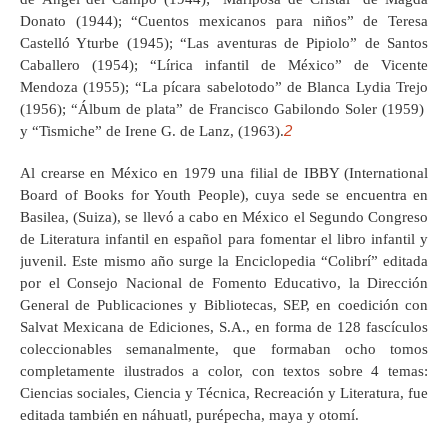
Donato (1944); “Cuentos mexicanos para niños” de Teresa
Castelló Yturbe (1945); “Las aventuras de Pipiolo” de Santos
Caballero (1954); “Lírica infantil de México” de Vicente
Mendoza (1955); “La pícara sabelotodo” de Blanca Lydia Trejo
(1956); “Álbum de plata” de Francisco Gabilondo Soler (1959)
2
y “Tismiche” de Irene G. de Lanz, (1963).
Al crearse en México en 1979 una filial de IBBY (International
Board of Books for Youth People), cuya sede se encuentra en
Basilea, (Suiza), se llevó a cabo en México el Segundo Congreso
de Literatura infantil en español para fomentar el libro infantil y
juvenil. Este mismo año surge la Enciclopedia “Colibrí” editada
por el Consejo Nacional de Fomento Educativo, la Dirección
General de Publicaciones y Bibliotecas, SEP, en coedición con
Salvat Mexicana de Ediciones, S.A., en forma de 128 fascículos
coleccionables semanalmente, que formaban ocho tomos
completamente ilustrados a color, con textos sobre 4 temas:
Ciencias sociales, Ciencia y Técnica, Recreación y Literatura, fue
editada también en náhuatl, purépecha, maya y otomí.