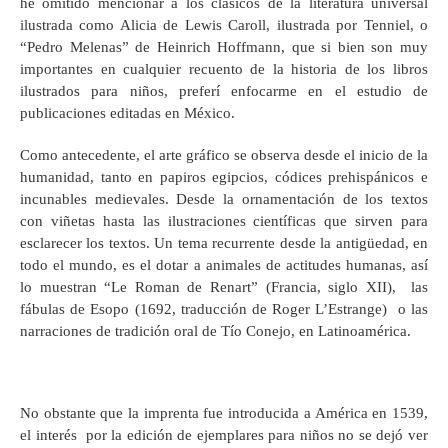
he omitido mencionar a los clásicos de la literatura universal
ilustrada como Alicia de Lewis Caroll, ilustrada por Tenniel, o
“Pedro Melenas” de Heinrich Hoffmann, que si bien son muy
importantes en cualquier recuento de la historia de los libros
ilustrados para niños, preferí enfocarme en el estudio de
publicaciones editadas en México.
Como antecedente, el arte gráfico se observa desde el inicio de la
humanidad, tanto en papiros egipcios, códices prehispánicos e
incunables medievales. Desde la ornamentación de los textos
con viñetas hasta las ilustraciones científicas que sirven para
esclarecer los textos. Un tema recurrente desde la antigüedad, en
todo el mundo, es el dotar a animales de actitudes humanas, así
lo muestran “Le Roman de Renart” (Francia, siglo XII), las
fábulas de Esopo (1692, traducción de Roger L’Estrange) o las
narraciones de tradición oral de Tío Conejo, en Latinoamérica.
No obstante que la imprenta fue introducida a América en 1539,
el interés por la edición de ejemplares para niños no se dejó ver