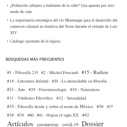
¿Población callejera o habitante de la calle? Una apuesta por otro
modo de vida
La importancia estratégica del río Mississippi para el desarrollo del
comercio colonial en América del Norte durante el reinado de Luis
XIV
Catálogo razonado de la lujuria
BÚSQUEDAS MÁS FRECUENTES
#15 - Badiou
#1 - Filosofía 2.0
#2 - Michel Foucault
#18 - Literatura Infantil
#20 - Lo inenseñable en filosofía
#21 - Arte
#29 - Fenomenología
#30 - Naturaleza
#31 - Vitalismo Filosófico
#32 - Sexualidad
#35 - Filosofía desde y sobre el norte de México
#36
#37
#38
#39
#40
#41 - Hojear el siglo XX
#42
Dossier
Artículos
coronavirus
covid-19