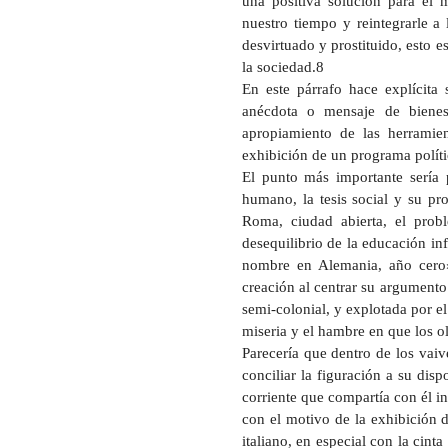
una positiva solución para el 
nuestro tiempo y reintegrarle a
desvirtuado y prostituido, esto e
la sociedad.8
En este párrafo hace explícita 
anécdota o mensaje de bienes
apropiamiento de las herramien
exhibición de un programa polít
El punto más importante sería 
humano, la tesis social y su p
Roma, ciudad abierta, el prob
desequilibrio de la educación inf
nombre en Alemania, año cero»
creación al centrar su argumento
semi-colonial, y explotada por el
miseria y el hambre en que los o
Parecería que dentro de los vaiv
conciliar la figuración a su dis
corriente que compartía con él in
con el motivo de la exhibición de
italiano, en especial con la cint