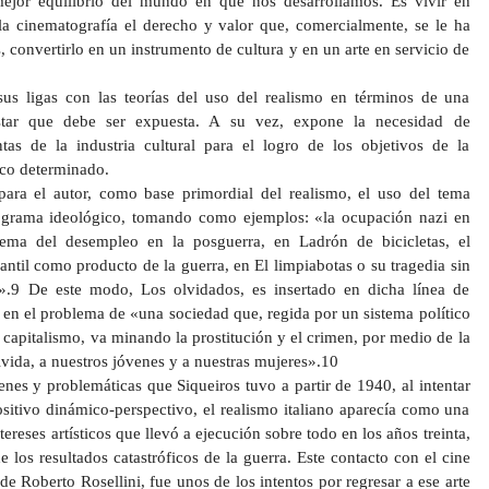
mejor equilibrio del mundo en que nos desarrollamos. Es vivir en
 la cinematografía el derecho y valor que, comercialmente, se le ha
s, convertirlo en un instrumento de cultura y en un arte en servicio de
sus ligas con las teorías del uso del realismo en términos de una
tar que debe ser expuesta. A su vez, expone la necesidad de
tas de la industria cultural para el logro de los objetivos de la
ico determinado.
para el autor, como base primordial del realismo, el uso del tema
rograma ideológico, tomando como ejemplos: «la ocupación nazi en
lema del desempleo en la posguerra, en Ladrón de bicicletas, el
antil como producto de la guerra, en El limpiabotas o su tragedia sin
.9 De este modo, Los olvidados, es insertado en dicha línea de
 en el problema de «una sociedad que, regida por un sistema político
 capitalismo, va minando la prostitución y el crimen, por medio de la
lvida, a nuestros jóvenes y a nuestras mujeres».10
enes y problemáticas que Siqueiros tuvo a partir de 1940, al intentar
positivo dinámico-perspectivo, el realismo italiano aparecía como una
tereses artísticos que llevó a ejecución sobre todo en los años treinta,
 los resultados catastróficos de la guerra. Este contacto con el cine
a de Roberto Rosellini, fue unos de los intentos por regresar a ese arte