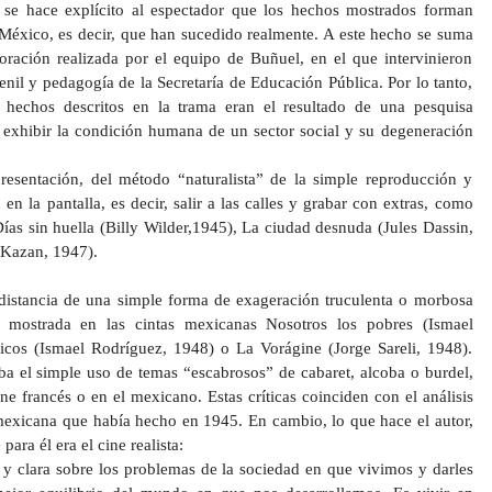
e se hace explícito al espectador que los hechos mostrados forman
 México, es decir, que han sucedido realmente. A este hecho se suma
boración realizada por el equipo de Buñuel, en el que intervinieron
enil y pedagogía de la Secretaría de Educación Pública. Por lo tanto,
 hechos descritos en la trama eran el resultado de una pesquisa
a exhibir la condición humana de un sector social y su degeneración
resentación, del método “naturalista” de la simple reproducción y
en la pantalla, es decir, salir a las calles y grabar con extras, como
Días sin huella (Billy Wilder,1945), La ciudad desnuda (Jules Dassin,
 Kazan, 1947).
 distancia de una simple forma de exageración truculenta o morbosa
a mostrada en las cintas mexicanas Nosotros los pobres (Ismael
icos (Ismael Rodríguez, 1948) o La Vorágine (Jorge Sareli, 1948).
ba el simple uso de temas “escabrosos” de cabaret, alcoba o burdel,
ne francés o en el mexicano. Estas críticas coinciden con el análisis
 mexicana que había hecho en 1945. En cambio, lo que hace el autor,
para él era el cine realista:
 y clara sobre los problemas de la sociedad en que vivimos y darles