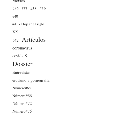
México
#36
#37
#38
#39
#40
#41 - Hojear el siglo
XX
Artículos
#42
coronavirus
covid-19
Dossier
Entrevistas
erotismo y pornografía
Numero#68
Número#66
Número#72
Número#75