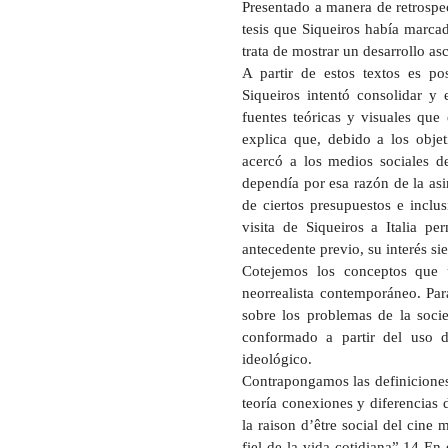
Presentado a manera de retrospec
tesis que Siqueiros había marca
trata de mostrar un desarrollo as
A partir de estos textos es p
Siqueiros intentó consolidar y
fuentes teóricas y visuales que
explica que, debido a los obje
acercó a los medios sociales de
dependía por esa razón de la asim
de ciertos presupuestos e inclus
visita de Siqueiros a Italia pe
antecedente previo, su interés si
Cotejemos los conceptos que ut
neorrealista contemporáneo. Para
sobre los problemas de la soci
conformado a partir del uso 
ideológico.
Contrapongamos las definiciones 
teoría conexiones y diferencias d
la raison d’être social del cine
fiel de la vida cotidiana”.14 En 