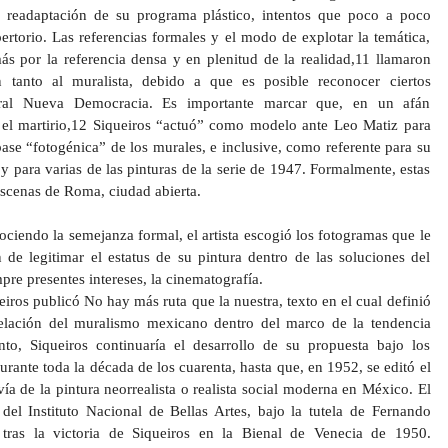
readaptación de su programa plástico, intentos que poco a poco
rtorio. Las referencias formales y el modo de explotar la temática,
ás por la referencia densa y en plenitud de la realidad,11 llamaron
n tanto al muralista, debido a que es posible reconocer ciertos
ural Nueva Democracia. Es importante marcar que, en un afán
e el martirio,12 Siqueiros “actuó” como modelo ante Leo Matiz para
base “fotogénica” de los murales, e inclusive, como referente para su
y para varias de las pinturas de la serie de 1947. Formalmente, estas
escenas de Roma, ciudad abierta.
nociendo la semejanza formal, el artista escogió los fotogramas que le
n de legitimar el estatus de su pintura dentro de las soluciones del
pre presentes intereses, la cinematografía.
iros publicó No hay más ruta que la nuestra, texto en el cual definió
 relación del muralismo mexicano dentro del marco de la tendencia
nto, Siqueiros continuaría el desarrollo de su propuesta bajo los
rante toda la década de los cuarenta, hasta que, en 1952, se editó el
vía de la pintura neorrealista o realista social moderna en México. El
el Instituto Nacional de Bellas Artes, bajo la tutela de Fernando
tras la victoria de Siqueiros en la Bienal de Venecia de 1950.