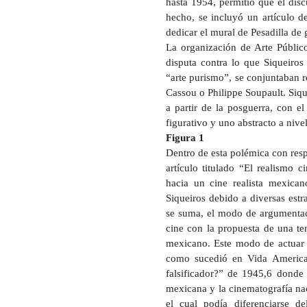
hasta 1954, permitió que el disc
hecho, se incluyó un artículo d
dedicar el mural de Pesadilla de 
La organización de Arte Público
disputa contra lo que Siqueiros 
“arte purismo”, se conjuntaban re
Cassou o Philippe Soupault. Sique
a partir de la posguerra, con el
figurativo y uno abstracto a nivel
Figura 1
Dentro de esta polémica con respe
artículo titulado “El realismo 
hacia un cine realista mexican
Siqueiros debido a diversas estr
se suma, el modo de argumentaci
cine con la propuesta de una ten
mexicano. Este modo de actuar f
como sucedió en Vida American
falsificador?” de 1945,6 donde 
mexicana y la cinematografía nac
el cual podía diferenciarse de