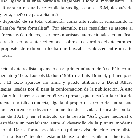
urso ligado a la línea partidista englobara a todo el movimiento. De
e Rivera en el que hace explícita sus ligas con el PCM, después de
guerra, sueño de paz a Stalin.5
 dependió de su total definición como arte realista, remarcando la
llamaba “arte formalista”. Por ejemplo, para respaldar su ataque al
ferencias de críticos, escritores o artistas internacionales, como Jean
iros buscó presentar reflexiones sobre el desarrollo del arte europeo
 propósito de exhibir la lucha que buscaba establecer entre un arte
 local.
cto al arte realista, apareció en el primer número de Arte Público un
cinematográfico. Los olvidados (1950) de Luis Buñuel, primer paso
o”. El texto aparece sin firma y puede atribuirse a David Alfaro
ategias usadas por él para la conformación de la publicación. A esto
ón y los intereses que en él se expresan, que mezclan la crítica de
dencia artística concreta, ligada al propio desarrollo del muralismo
ue recurrente en diversos momentos de la vida artística del pintor,
a de 1921 y en el artículo de la revista “Así, ¿cine nacional o
establece un paralelismo entre el desarrollo de la pintura moderna
ional. De esa forma, establece un primer aviso del cine neorrealista,
l “truquismo” técnico estadunidense o del estatismo cine-teatral