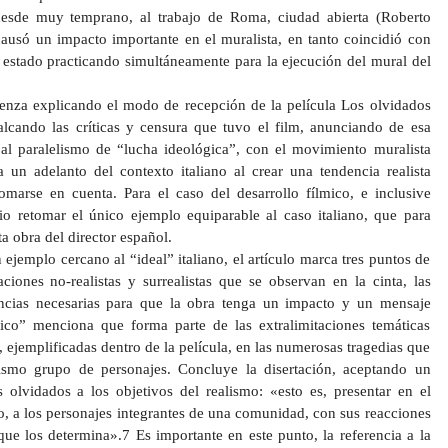
desde muy temprano, al trabajo de Roma, ciudad abierta (Roberto
 causó un impacto importante en el muralista, en tanto coincidió con
 estado practicando simultáneamente para la ejecución del mural del
ienza explicando el modo de recepción de la película Los olvidados
lcando las críticas y censura que tuvo el film, anunciando de esa
al paralelismo de “lucha ideológica”, con el movimiento muralista
un adelanto del contexto italiano al crear una tendencia realista
marse en cuenta. Para el caso del desarrollo fílmico, e inclusive
io retomar el único ejemplo equiparable al caso italiano, que para
a obra del director español.
jemplo cercano al “ideal” italiano, el artículo marca tres puntos de
ciones no-realistas y surrealistas que se observan en la cinta, las
encias necesarias para que la obra tenga un impacto y un mensaje
tico” menciona que forma parte de las extralimitaciones temáticas
, ejemplificadas dentro de la película, en las numerosas tragedias que
smo grupo de personajes. Concluye la disertación, aceptando un
olvidados a los objetivos del realismo: «esto es, presentar en el
, a los personajes integrantes de una comunidad, con sus reacciones
que los determina».7 Es importante en este punto, la referencia a la