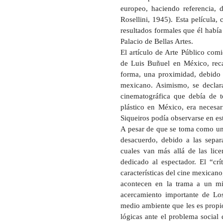
europeo, haciendo referencia, 
Rosellini, 1945). Esta película,
resultados formales que él había
Palacio de Bellas Artes.
El artículo de Arte Público com
de Luis Buñuel en México, reca
forma, una proximidad, debido 
mexicano. Asimismo, se declara 
cinematográfica que debía de to
plástico en México, era necesar
Siqueiros podía observarse en est
A pesar de que se toma como un e
desacuerdo, debido a las separa
cuales van más allá de las lic
dedicado al espectador. El “crí
características del cine mexicano
acontecen en la trama a un mi
acercamiento importante de Los 
medio ambiente que les es propio
lógicas ante el problema social 