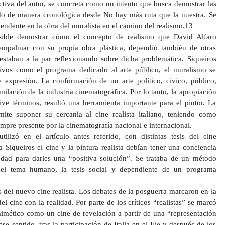
tiva del autor, se concreta como un intento que busca demostrar las
do de manera cronológica desde No hay más ruta que la nuestra. Se
cendente en la obra del muralista en el camino del realismo.13
osible demostrar cómo el concepto de realismo que David Alfaro
 empalmar con su propia obra plástica, dependió también de otras
 estaban a la par reflexionando sobre dicha problemática. Siqueiros
tivos como el programa dedicado al arte público, el muralismo se
 expresión. La conformación de un arte político, cívico, público,
ilación de la industria cinematográfica. Por lo tanto, la apropiación
ive términos, resultó una herramienta importante para el pintor. La
rmite suponer su cercanía al cine realista italiano, teniendo como
empre presente por la cinematografía nacional e internacional.
ilizó en el artículo antes referido, con distintas tesis del cine
 Siqueiros el cine y la pintura realista debían tener una conciencia
edad para darles una “positiva solución”. Se trataba de un método
del tema humano, la tesis social y dependiente de un programa
del nuevo cine realista. Los debates de la posguerra marcaron en la
el cine con la realidad. Por parte de los críticos “realistas” se marcó
 mimético como un cine de revelación a partir de una “representación
ese sentido, tras la participación de Italia en el Eje y después de los