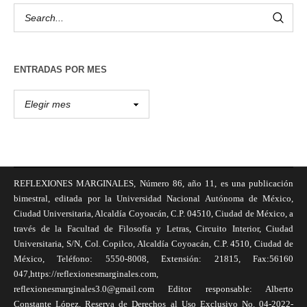
ENTRADAS POR MES
REFLEXIONES MARGINALES, Número 86, año 11, es una publicación
bimestral, editada por la Universidad Nacional Autónoma de México,
Ciudad Universitaria, Alcaldía Coyoacán, C.P. 04510, Ciudad de México, a
través de la Facultad de Filosofía y Letras, Circuito Interior, Ciudad
Universitaria, S/N, Col. Copilco, Alcaldía Coyoacán, C.P. 4510, Ciudad de
México, Teléfono: 5550-8008, Extensión: 21815, Fax:56160
047,https://reflexionesmarginales.com,
reflexionesmarginales3.0@gmail.com Editor responsable: Alberto
Constante López, Reserva de Derechos al Uso Exclusivo No. 04-2022-