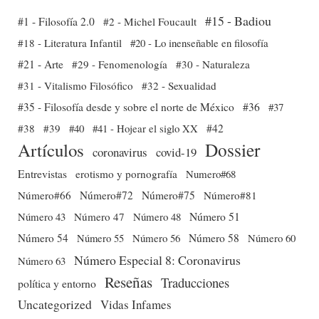
#15 - Badiou
#1 - Filosofía 2.0
#2 - Michel Foucault
#18 - Literatura Infantil
#20 - Lo inenseñable en filosofía
#21 - Arte
#29 - Fenomenología
#30 - Naturaleza
#31 - Vitalismo Filosófico
#32 - Sexualidad
#35 - Filosofía desde y sobre el norte de México
#36
#37
#38
#39
#40
#41 - Hojear el siglo XX
#42
Dossier
Artículos
coronavirus
covid-19
Entrevistas
erotismo y pornografía
Numero#68
Número#66
Número#72
Número#75
Número#81
Número 51
Número 43
Número 47
Número 48
Número 54
Número 56
Número 58
Número 60
Número 55
Número Especial 8: Coronavirus
Número 63
Reseñas
Traducciones
política y entorno
Uncategorized
Vidas Infames