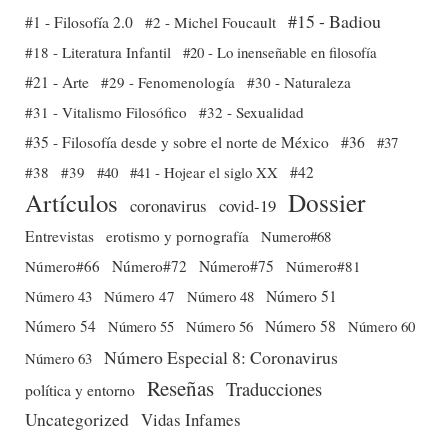
#15 - Badiou
#1 - Filosofía 2.0
#2 - Michel Foucault
#18 - Literatura Infantil
#20 - Lo inenseñable en filosofía
#21 - Arte
#29 - Fenomenología
#30 - Naturaleza
#31 - Vitalismo Filosófico
#32 - Sexualidad
#35 - Filosofía desde y sobre el norte de México
#36
#37
#38
#39
#40
#41 - Hojear el siglo XX
#42
Dossier
Artículos
coronavirus
covid-19
Entrevistas
erotismo y pornografía
Numero#68
Número#66
Número#72
Número#75
Número#81
Número 51
Número 43
Número 47
Número 48
Número 54
Número 56
Número 58
Número 60
Número 55
Número Especial 8: Coronavirus
Número 63
Reseñas
Traducciones
política y entorno
Uncategorized
Vidas Infames