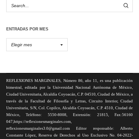
ENTRADAS POR MES
REFLEXIONES MARGINALES, Número 86, año 11, es una publicación
bimestral, editada por la Universidad Nacional Autónoma de México,
Ciudad Universitaria, Alcaldía Coyoacán, C.P. 04510, Ciudad de México, a
través de la Facultad de Filosofía y Letras, Circuito Interior, Ciudad
Universitaria, S/N, Col. Copilco, Alcaldía Coyoacán, C.P. 4510, Ciudad de
México, Teléfono: 5550-8008, Extensión: 21815, Fax:56160
047,https://reflexionesmarginales.com,
reflexionesmarginales3.0@gmail.com Editor responsable: Alberto
Constante López, Reserva de Derechos al Uso Exclusivo No. 04-2022-