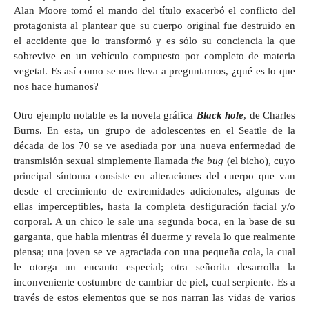
Alan Moore tomó el mando del título exacerbó el conflicto del
protagonista al plantear que su cuerpo original fue destruido en
el accidente que lo transformó y es sólo su conciencia la que
sobrevive en un vehículo compuesto por completo de materia
vegetal. Es así como se nos lleva a preguntarnos, ¿qué es lo que
nos hace humanos?
Otro ejemplo notable es la novela gráfica
Black hole
, de Charles
Burns. En esta, un grupo de adolescentes en el Seattle de la
década de los 70 se ve asediada por una nueva enfermedad de
transmisión sexual simplemente llamada
the bug
(el bicho), cuyo
principal síntoma consiste en alteraciones del cuerpo que van
desde el crecimiento de extremidades adicionales, algunas de
ellas imperceptibles, hasta la completa desfiguración facial y/o
corporal. A un chico le sale una segunda boca, en la base de su
garganta, que habla mientras él duerme y revela lo que realmente
piensa; una joven se ve agraciada con una pequeña cola, la cual
le otorga un encanto especial; otra señorita desarrolla la
inconveniente costumbre de cambiar de piel, cual serpiente. Es a
través de estos elementos que se nos narran las vidas de varios