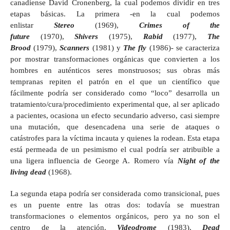
canadiense David Cronenberg, la cual podemos dividir en tres
etapas básicas. La primera -en la cual podemos
enlistar
Stereo
(1969),
Crimes of the
future
(1970),
Shivers
(1975),
Rabid
(1977),
The
Brood
(1979),
Scanners
(1981) y
The fly
(1986)- se caracteriza
por mostrar transformaciones orgánicas que convierten a los
hombres en auténticos seres monstruosos; sus obras más
tempranas repiten el patrón en el que un científico que
fácilmente podría ser considerado como “loco” desarrolla un
tratamiento/cura/procedimiento experimental que, al ser aplicado
a pacientes, ocasiona un efecto secundario adverso, casi siempre
una mutación, que desencadena una serie de ataques o
catástrofes para la víctima incauta y quienes la rodean. Esta etapa
está permeada de un pesimismo el cual podría ser atribuible a
una ligera influencia de George A. Romero vía
Night of the
living dead
(1968).
La segunda etapa podría ser considerada como transicional, pues
es un puente entre las otras dos: todavía se muestran
transformaciones o elementos orgánicos, pero ya no son el
centro de la atención.
Videodrome
(1983),
Dead