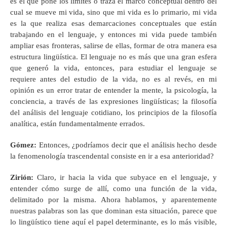
es el que pone los límites o traza el marco conceptual dentro del
cual se mueve mi vida, sino que mi vida es lo primario, mi vida
es la que realiza esas demarcaciones conceptuales que están
trabajando en el lenguaje, y entonces mi vida puede también
ampliar esas fronteras, salirse de ellas, formar de otra manera esa
estructura lingüística. El lenguaje no es más que una gran esfera
que generó la vida, entonces, para estudiar el lenguaje se
requiere antes del estudio de la vida, no es al revés, en mi
opinión es un error tratar de entender la mente, la psicología, la
conciencia, a través de las expresiones lingüísticas; la filosofía
del análisis del lenguaje cotidiano, los principios de la filosofía
analítica, están fundamentalmente errados.
Gómez
:
Entonces, ¿podríamos decir que el análisis hecho desde
la fenomenología trascendental consiste en ir a esa anterioridad?
Zirión
:
Claro, ir hacia la vida que subyace en el lenguaje, y
entender cómo surge de allí, como una función de la vida,
delimitado por la misma. Ahora hablamos, y aparentemente
nuestras palabras son las que dominan esta situación, parece que
lo lingüístico tiene aquí el papel determinante, es lo más visible,