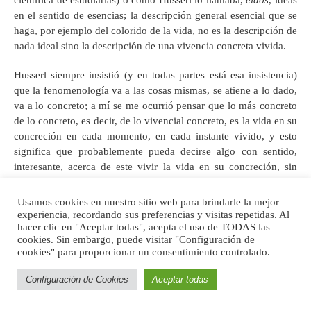
en el sentido de esencias; la descripción general esencial que se
haga, por ejemplo del colorido de la vida, no es la descripción de
nada ideal sino la descripción de una vivencia concreta vivida.
Husserl siempre insistió (y en todas partes está esa insistencia)
que la fenomenología va a las cosas mismas, se atiene a lo dado,
va a lo concreto; a mí se me ocurrió pensar que lo más concreto
de lo concreto, es decir, de lo vivencial concreto, es la vida en su
concreción en cada momento, en cada instante vivido, y esto
significa que probablemente pueda decirse algo con sentido,
interesante, acerca de este vivir la vida en su concreción, sin
seleccionar ninguna dimensión, sin privilegiar ningún factor de
todos los que componen y determinan esa vida en su
Usamos cookies en nuestro sitio web para brindarle la mejor
concreción.
experiencia, recordando sus preferencias y visitas repetidas. Al
hacer clic en "Aceptar todas", acepta el uso de TODAS las
cookies. Sin embargo, puede visitar "Configuración de
Digamos por ejemplo, temporalidad, sí, la vida concreta es
cookies" para proporcionar un consentimiento controlado.
temporal, pero no es sólo temporal; la fenomenología de la
temporalidad es el estudio de cierto factor muy importante,
Configuración de Cookies
Aceptar todas
fundamental, de la vida, pero el estudio de la sola temporalidad
no nos dice todavía cómo es una vida en su concresión. O si tú