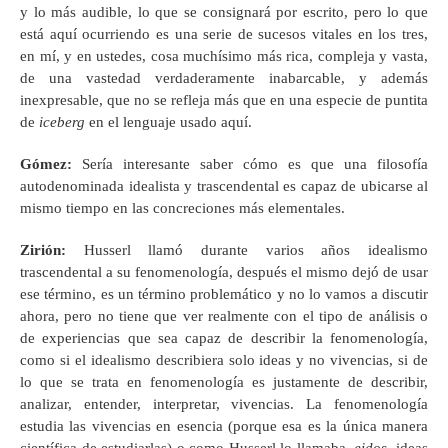
y lo más audible, lo que se consignará por escrito, pero lo que
está aquí ocurriendo es una serie de sucesos vitales en los tres,
en mí, y en ustedes, cosa muchísimo más rica, compleja y vasta,
de una vastedad verdaderamente inabarcable, y además
inexpresable, que no se refleja más que en una especie de puntita
de
iceberg
en el lenguaje usado aquí.
Gómez
:
Sería interesante saber cómo es que una filosofía
autodenominada idealista y trascendental es capaz de ubicarse al
mismo tiempo en las concreciones más elementales.
Zirión
:
Husserl llamó durante varios años idealismo
trascendental a su fenomenología, después el mismo dejó de usar
ese término, es un término problemático y no lo vamos a discutir
ahora, pero no tiene que ver realmente con el tipo de análisis o
de experiencias que sea capaz de describir la fenomenología,
como si el idealismo describiera solo ideas y no vivencias, si de
lo que se trata en fenomenología es justamente de describir,
analizar, entender, interpretar, vivencias. La fenomenología
estudia las vivencias en esencia (porque esa es la única manera
científica de estudiarlas) o como Husserl lo llamaba,
eidos
, ideas