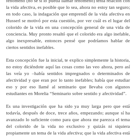
fenómeno (no sé si lo pueda llamar fenómeno) tenía relación con
la vida afectiva, es posible que lo sea, ahora no estoy tan seguro;
en todo caso, la indagación que emprendí de la vida afectiva en
Husserl se motivó por esta cuestión, por ver cuál es el lugar del
colorido de la vida en una concepción general de una vida de
conciencia. Muy pronto resaltó que el colorido era algo inefable,
algo inexpresable, entonces pensé que podríamos hablar de
ciertos sentidos inefables.
Esta concepción fue la inicial, te explico simplemente la historia,
no estoy diciéndote aquí las cosas como las veo ahora, pero así
las veía yo –había sentidos impregnados o determinados de
afectividad y que eran por lo tanto inefables; había que estudiar
eso y por eso llamé al seminario que llevaba con algunos
estudiantes en Morelia “Seminario sobre sentido y afectividad”.
Es una investigación que ha sido ya muy larga pero que está
todavía, después de doce, trece años, empezando; aunque sí ha
avanzado lo suficiente como para que ahora me parezca el tema
del colorido de la vida no exclusivo y quizás ni siquiera
propiamente un tema de la vida afectiva; que la vida afectiva está