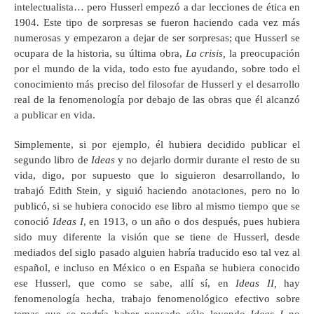
intelectualista… pero Husserl empezó a dar lecciones de ética en
1904. Este tipo de sorpresas se fueron haciendo cada vez más
numerosas y empezaron a dejar de ser sorpresas; que Husserl se
ocupara de la historia, su última obra,
La crisis,
la preocupación
por el mundo de la vida, todo esto fue ayudando, sobre todo el
conocimiento más preciso del filosofar de Husserl y el desarrollo
real de la fenomenología por debajo de las obras que él alcanzó
a publicar en vida.
Simplemente, si por ejemplo, él hubiera decidido publicar el
segundo libro de
Ideas
y no dejarlo dormir durante el resto de su
vida, digo, por supuesto que lo siguieron desarrollando, lo
trabajó Edith Stein, y siguió haciendo anotaciones, pero no lo
publicó, si se hubiera conocido ese libro al mismo tiempo que se
conoció
Ideas
I
, en 1913, o un año o dos después, pues hubiera
sido muy diferente la visión que se tiene de Husserl, desde
mediados del siglo pasado alguien habría traducido eso tal vez al
español, e incluso en México o en España se hubiera conocido
ese Husserl, que como se sabe, allí sí, en
Ideas II,
hay
fenomenología hecha, trabajo fenomenológico efectivo sobre
temas que se podría haber pensado sólo leyendo
Ideas I
no