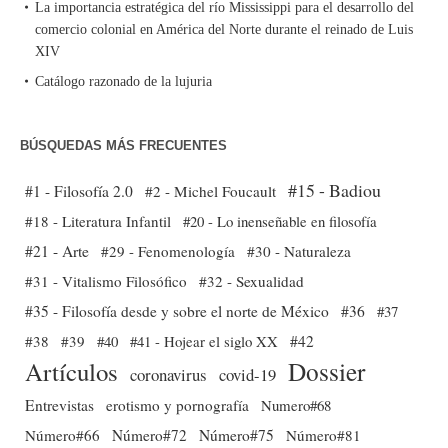
La importancia estratégica del río Mississippi para el desarrollo del
comercio colonial en América del Norte durante el reinado de Luis
XIV
Catálogo razonado de la lujuria
BÚSQUEDAS MÁS FRECUENTES
#15 - Badiou
#1 - Filosofía 2.0
#2 - Michel Foucault
#18 - Literatura Infantil
#20 - Lo inenseñable en filosofía
#21 - Arte
#29 - Fenomenología
#30 - Naturaleza
#31 - Vitalismo Filosófico
#32 - Sexualidad
#35 - Filosofía desde y sobre el norte de México
#36
#37
#38
#39
#40
#41 - Hojear el siglo XX
#42
Dossier
Artículos
coronavirus
covid-19
Entrevistas
erotismo y pornografía
Numero#68
Número#66
Número#72
Número#75
Número#81