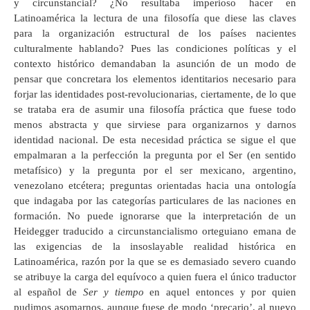
y circunstancial? ¿No resultaba imperioso hacer en
Latinoamérica la lectura de una filosofía que diese las claves
para la organización estructural de los países nacientes
culturalmente hablando? Pues las condiciones políticas y el
contexto histórico demandaban la asunción de un modo de
pensar que concretara los elementos identitarios necesario para
forjar las identidades post-revolucionarias, ciertamente, de lo que
se trataba era de asumir una filosofía práctica que fuese todo
menos abstracta y que sirviese para organizarnos y darnos
identidad nacional. De esta necesidad práctica se sigue el que
empalmaran a la perfección la pregunta por el Ser (en sentido
metafísico) y la pregunta por el ser mexicano, argentino,
venezolano etcétera; preguntas orientadas hacia una ontología
que indagaba por las categorías particulares de las naciones en
formación. No puede ignorarse que la interpretación de un
Heidegger traducido a circunstancialismo orteguiano emana de
las exigencias de la insoslayable realidad histórica en
Latinoamérica, razón por la que se es demasiado severo cuando
se atribuye la carga del equívoco a quien fuera el único traductor
al español de
Ser y tiempo
en aquel entonces y por quien
pudimos asomarnos, aunque fuese de modo ‘precario’, al nuevo