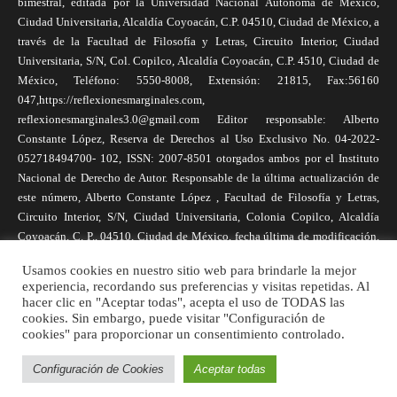
bimestral, editada por la Universidad Nacional Autónoma de México,
Ciudad Universitaria, Alcaldía Coyoacán, C.P. 04510, Ciudad de México, a
través de la Facultad de Filosofía y Letras, Circuito Interior, Ciudad
Universitaria, S/N, Col. Copilco, Alcaldía Coyoacán, C.P. 4510, Ciudad de
México, Teléfono: 5550-8008, Extensión: 21815, Fax:56160
047,https://reflexionesmarginales.com,
reflexionesmarginales3.0@gmail.com Editor responsable: Alberto
Constante López, Reserva de Derechos al Uso Exclusivo No. 04-2022-
052718494700- 102, ISSN: 2007-8501 otorgados ambos por el Instituto
Nacional de Derecho de Autor. Responsable de la última actualización de
este número, Alberto Constante López , Facultad de Filosofía y Letras,
Circuito Interior, S/N, Ciudad Universitaria, Colonia Copilco, Alcaldía
Coyoacán, C. P., 04510, Ciudad de México, fecha última de modificación,
1 de abril de 2025. Las opiniones expresadas por los autores no
Usamos cookies en nuestro sitio web para brindarle la mejor
necesariamente reflejan la postura de la revista, ni de Universidad Nacional
experiencia, recordando sus preferencias y visitas repetidas. Al
Autónoma de México. Los autores son responsables de los contenidos de
hacer clic en "Aceptar todas", acepta el uso de TODAS las
sus artículos. Se autoriza la reproducción total o parcial de los textos aquí
cookies. Sin embargo, puede visitar "Configuración de
publicados siempre y cuando se cite la fuente completa y la dirección
cookies" para proporcionar un consentimiento controlado.
electrónica de la publicación.
Configuración de Cookies
Aceptar todas