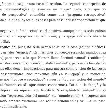
jé para conseguir otra cosa: el residuo. La segunda concepción de
 la fenomenología) no consiste en “dejar” nada, sino que es
de perspectiva” entendida como una “pregunta retrospectiva”
gida a lo que subyace a las cosas para descubrir las “operaciones” que
negativo, la “reducción” es el positivo, aunque ambos sólo cobran
éctica): sin epojé no hay reducción; y la epojé está enfocada a la
uélla).
ducción, pues, no sería la “esencia” de la cosa (actitud eidética),
gan tales “esencias”. Es más: tales conceptos (esencia, mundo, cosa
.) pertenecen a lo que Husserl llama “actitud natural” (cotidiana).
 tales conceptos (“conceptualidad natural”), pero éstos han de ser
es ellos tienen implicaciones para nuestra comprensión de las cosas
 desapercibidas. Nos movemos aún en la “epojé y la reducción
ue nos “reduce o reconduce” a nuestra “representación del mundo”
 al “mundo en sí” (que nunca conocemos). Por ello, la “epojé y la
lógica” no superan aún la citada “conceptualidad natural” (pues
ción “representación del mundo” vs. “mundo en sí). Sin superar aún
grado empero “instaurar una actitud fenomenológica”. Es un paso
 aún insuficiente.