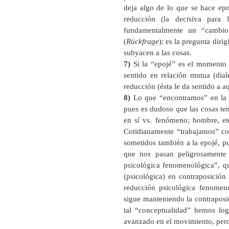
deja algo de lo que se hace epo
reducción (la decisiva para
fundamentalmente un “cambio 
(
Rückfrage
): es la pregunta diri
subyacen a las cosas.
7)
Si la “epojé” es el momento 
sentido en relación mutua (dial
reducción (ésta le da sentido a aq
8)
Lo que “encontramos” en la re
pues es dudoso que las cosas ten
en sí vs. fenómeno; hombre, etc
Cotidianamente “trabajamos” con
sometidos también a la epojé, pu
que nos pasan peligrosamente
psicológica fenomenológica”, q
(psicológica) en contraposición
reducción psicológica fenomeno
sigue manteniendo la contraposi
tal “conceptualidad” hemos lo
avanzado en el movimiento, pero