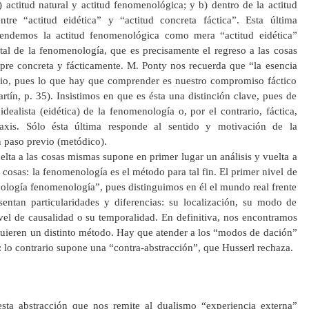
) actitud natural y actitud fenomenológica; y b) dentro de la actitud
tre “actitud eidética” y “actitud concreta fáctica”. Esta última
ntendemos la actitud fenomenológica como mera “actitud eidética”
al de la fenomenología, que es precisamente el regreso a las cosas
pre concreta y fácticamente. M. Ponty nos recuerda que “la esencia
dio, pues lo que hay que comprender es nuestro compromiso fáctico
tín, p. 35). Insistimos en que es ésta una distinción clave, pues de
dealista (eidética) de la fenomenología o, por el contrario, fáctica,
axis. Sólo ésta última responde al sentido y motivación de la
n paso previo (metódico).
elta a las cosas mismas supone en primer lugar un análisis y vuelta a
 cosas: la fenomenología es el método para tal fin. El primer nivel de
ología fenomenología”, pues distinguimos en él el mundo real frente
ntan particularidades y diferencias: su localización, su modo de
vel de causalidad o su temporalidad. En definitiva, nos encontramos
quieren un distinto método. Hay que atender a los “modos de dación”
s: lo contrario supone una “contra-abstracción”, que Husserl rechaza.
ta abstracción que nos remite al dualismo “experiencia externa”