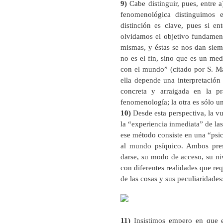
9)
Cabe distinguir, pues, entre a
fenomenológica distinguimos en
distinción es clave, pues si e
olvidamos el objetivo fundament
mismas, y éstas se nos dan siem
no es el fin, sino que es un me
con el mundo” (citado por S. Mar
ella depende una interpretación i
concreta y arraigada en la pr
fenomenología; la otra es sólo u
10)
Desde esta perspectiva, la vu
la “experiencia inmediata” de las
ese método consiste en una “psic
al mundo psíquico. Ambos prese
darse, su modo de acceso, su ni
con diferentes realidades que re
de las cosas y sus peculiaridade
11)
Insistimos empero en que es