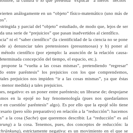
 hombre, la cultura o lo que pretenda “explicar” a meros “hechos”
vierten análogamente en un “objeto” físico-matemático (uno más de
os”.
tringida y parcial del “objeto” estudiado, de modo que, lejos de ser
a una serie de “prejuicios” que pasan inadvertidos al científico.
ncia” ni el “saber científico” (la cientificidad de la ciencia no se pone
de a) denunciar tales pretensiones (presuntuosas) y b) poner al
l método científico (por ejemplo: la asunción de la relación causa-
eterminada concepción del tiempo, el espacio, etc.).
 propone la “vuelta a las cosas mismas”, pretendiendo “regresar”
do entre paréntesis” los prejuicios con los que comprendemos,
tales prejuicios nos impiden “ir a las cosas mismas”, ya que éstas
 menor medida) a tales prejuicios.
es, negativo: es un poner entre paréntesis; un librarse de; despojarse
edamos en la epojé no hay fenomenología (pues nos quedaríamos
en cuestión/ paréntesis” algo). Es por ello que la epojé sólo tiene
sario (pero sólo preparativo) en relación a la “reducción”: hacemos
s” a la cosa (
Sache
) que queremos describir. La “reducción” es así
hrung
) a la cosa. Tenemos, pues, dos conceptos de reducción: la
chränkung
), estrictamente negativa: es un movimiento en el que se