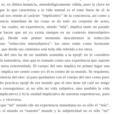
o es, en última instancia, metodológicamente válida, pues la clave en
ue lo que caracteriza a la vida mental es el estar fuera de sí:
la
ad nos remite al carácter
“implicativo”
de la conciencia, así como a
iencia inmediata de las cosas se da todo un conjunto de actos,
r las cuales, mi experiencia, siendo “mía”, implica tanto un pasado
e hacen que mi yo exista siempre en un contexto intersubjetivo
ng
). Desde este primer momento descubrimos la reducción
mo “reducción intersubjetiva”: los otros están como horizonte
 que desde sus cimientos está toda ella referida a los otros.
a del otro ha de ser también sometida a la epojé: no lo considero
la naturaleza, sino que es tomado como una experiencia que supone
 mera exterioridad). El cuerpo del otro implica en primer lugar una
implica ser centro como yo: él es centro de su mundo. Se requieren,
riencia del otro: a) para quedarnos con el cuerpo del otro como puro
bo practicar epojé de ese mundo que el otro tiene (al cual no tengo
 conseguimos: a) no sólo mi vida subjetiva, sino también la vida
 implicativo) y b) la unidad implicativa de nuestras experiencias, pues
o, y viceversa.
 que “mi” mundo (de mi experiencia inmediata) no es sólo el “mío”,
: el mundo es “nuestro” mundo y la subjetividad no es sólo “mi”