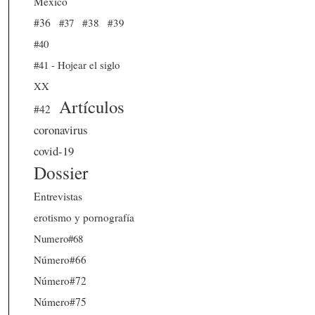
México
#36
#37
#38
#39
#40
#41 - Hojear el siglo
XX
Artículos
#42
coronavirus
covid-19
Dossier
Entrevistas
erotismo y pornografía
Numero#68
Número#66
Número#72
Número#75