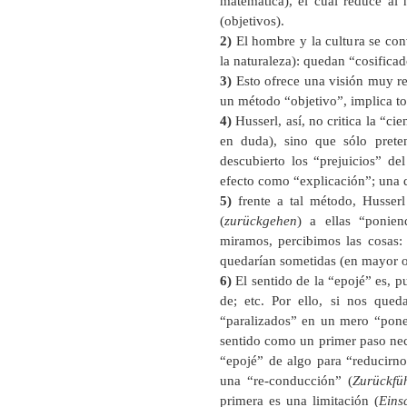
matemática), el cual reduce al
(objetivos).
2)
El hombre y la cultura se con
la naturaleza): quedan “cosificad
3)
Esto ofrece una visión muy res
un método “objetivo”, implica tod
4)
Husserl, así, no critica la “cie
en duda), sino que sólo preten
descubierto los “prejuicios” de
efecto como “explicación”; una d
5)
frente a tal método, Husserl
(
zurückgehen
) a ellas “ponien
miramos, percibimos las cosas: 
quedarían sometidas (en mayor o
6)
El sentido de la “epojé” es, pu
de; etc. Por ello, si nos qu
“paralizados” en un mero “poner 
sentido como un primer paso nece
“epojé” de algo para “reducirno
una “re-conducción” (
Zurückfü
primera es una limitación (
Eins