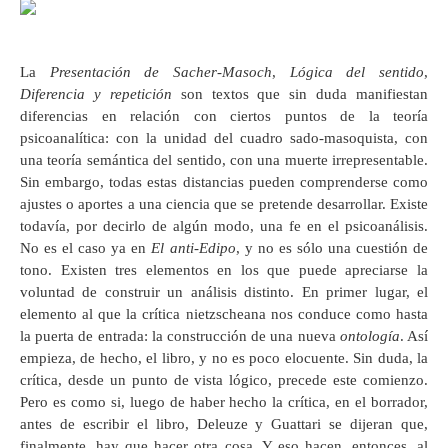
La
Presentación de Sacher-Masoch
,
Lógica del sentido
,
Diferencia y repetición
son textos que sin duda manifiestan
diferencias en relación con ciertos puntos de la teoría
psicoanalítica: con la unidad del cuadro sado-masoquista, con
una teoría semántica del sentido, con una muerte irrepresentable.
Sin embargo, todas estas distancias pueden comprenderse como
ajustes o aportes a una ciencia que se pretende desarrollar. Existe
todavía, por decirlo de algún modo, una fe en el psicoanálisis.
No es el caso ya en
El anti-Edipo
, y no es sólo una cuestión de
tono. Existen tres elementos en los que puede apreciarse la
voluntad de construir un análisis distinto. En primer lugar, el
elemento al que la crítica nietzscheana nos conduce como hasta
la puerta de entrada: la construcción de una nueva
ontología
. Así
empieza, de hecho, el libro, y no es poco elocuente. Sin duda, la
crítica, desde un punto de vista lógico, precede este comienzo.
Pero es como si, luego de haber hecho la crítica, en el borrador,
antes de escribir el libro, Deleuze y Guattari se dijeran que,
finalmente, hay que hacer otra cosa. Y eso hacen, entonces, al