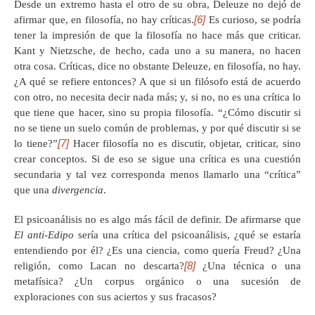
Desde un extremo hasta el otro de su obra, Deleuze no dejó de
[6]
afirmar que, en filosofía, no hay críticas.
Es curioso, se podría
tener la impresión de que la filosofía no hace más que criticar.
Kant y Nietzsche, de hecho, cada uno a su manera, no hacen
otra cosa. Críticas, dice no obstante Deleuze, en filosofía, no hay.
¿A qué se refiere entonces? A que si un filósofo está de acuerdo
con otro, no necesita decir nada más; y, si no, no es una crítica lo
que tiene que hacer, sino su propia filosofía. “¿Cómo discutir si
no se tiene un suelo común de problemas, y por qué discutir si se
[7]
lo tiene?”
Hacer filosofía no es discutir, objetar, criticar, sino
crear conceptos. Si de eso se sigue una crítica es una cuestión
secundaria y tal vez corresponda menos llamarlo una “crítica”
que una
divergencia
.
El psicoanálisis no es algo más fácil de definir. De afirmarse que
El anti-Edipo
sería una crítica del psicoanálisis, ¿qué se estaría
entendiendo por él? ¿Es una ciencia, como quería Freud? ¿Una
[8]
religión, como Lacan no descarta?
¿Una técnica o una
metafísica? ¿Un corpus orgánico o una sucesión de
exploraciones con sus aciertos y sus fracasos?