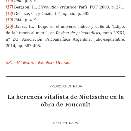
[16]
Ibid
., p. 319.
[17]
Bergson, H.,
L’évolution créatrice
, París, PUF, 2003, p. 271.
[18]
Deleuze, G., y Guattari F.,
op. cit.
, p. 385.
[19]
Ibid
., p. 419.
[20]
Bauzá, H., “Edipo en el universo mítico y cultural. ‘Edipo:
de la historia al mito’”, en
Revista de psicoanálisis
, tomo LXXI,
n° 2/3, Asociación Psicoanalítica Argentina, julio-septiembre,
2014, pp. 387-405.
#31 - Vitalismo Filosófico
Dossier
,
PREVIOUS ENTRADA
La herencia vitalista de Nietzsche en la
obra de Foucault
NEXT ENTRADA