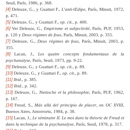
Seuil, París, 1986, p. 368.
[4]
Deleuze, G., y Guattari F.,
L’anti-Œdipe
, París, Minuit, 1972,
p. 471.
[5]
Deleuze, G., y Guattari F.,
op. cit.
, p. 400.
[6]
Ver Deleuze, G.,
Empirisme et subjectivité
, París, PUF, 1953,
p. 120 y
Deux régimes de fous
, París, Minuit, 2003, p. 355.
[7]
Deleuze, G.,
Deux régimes de fous
, París, Minuit, 2003, p.
355.
[8]
Lacan, J.,
Les quatre concepts fondamentaux de la
psychanalyse
, París, Seuil, 1973, pp. 9-22.
[9]
Deleuze, G., y Guattari F.,
op. cit.
, p. 89.
[10]
Deleuze, G., y Guattari F.,
op. cit.
, p. 89.
[11]
Ibid.
, p. 385.
[12]
Ibid.
, p. 342.
[13]
Deleuze, G.,
Nietzsche et la philosophie
, París, PUF, 1962,
p. 167.
[14]
Freud, S.,
Más allá del principio de placer
, en
OC XVIII
,
Buenos Aires, Amorrortu, 1984, p. 38.
[15]
Lacan, J.,
Le séminaire II. Le moi dans la théorie de Freud et
dans la technique de la psychanalyse
, París, Seuil, 1978, p. 317.