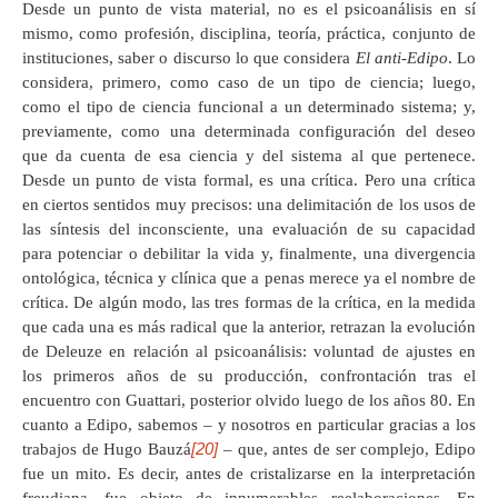
Desde un punto de vista material, no es el psicoanálisis en sí
mismo, como profesión, disciplina, teoría, práctica, conjunto de
instituciones, saber o discurso lo que considera
El anti-Edipo
. Lo
considera, primero, como caso de un tipo de ciencia; luego,
como el tipo de ciencia funcional a un determinado sistema; y,
previamente, como una determinada configuración del deseo
que da cuenta de esa ciencia y del sistema al que pertenece.
Desde un punto de vista formal, es una crítica. Pero una crítica
en ciertos sentidos muy precisos: una delimitación de los usos de
las síntesis del inconsciente, una evaluación de su capacidad
para potenciar o debilitar la vida y, finalmente, una divergencia
ontológica, técnica y clínica que a penas merece ya el nombre de
crítica. De algún modo, las tres formas de la crítica, en la medida
que cada una es más radical que la anterior, retrazan la evolución
de Deleuze en relación al psicoanálisis: voluntad de ajustes en
los primeros años de su producción, confrontación tras el
encuentro con Guattari, posterior olvido luego de los años 80. En
cuanto a Edipo, sabemos – y nosotros en particular gracias a los
[20]
trabajos de Hugo Bauzá
– que, antes de ser complejo, Edipo
fue un mito. Es decir, antes de cristalizarse en la interpretación
freudiana, fue objeto de innumerables reelaboraciones. En