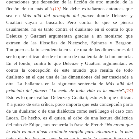
operaciones que dependen de la ficción de otro mundo, de la
[13]
ficción de un más allá.
No debe extrañarnos entonces que
sea en
Más allá del principio del placer
donde Deleuze y
Guattari vayan a buscarlo. Pero contra lo que se piensa
usualmente, no es tanto contra el dualismo en sí contra lo que
Deleuze y Guattari argumentan gracias a un monismo que
extraen de las filosofías de Nietzsche, Spinoza y Bergson.
Tampoco es la trascendencia en sí de una de las dimensiones del
ser lo que critican desde el marco de una teoría de la inmanencia.
En el fondo, contra lo que Deleuze y Guattari argumentan, es
contra la concepción de este mundo que resulta de todo
dualismo en el que una de las dimensiones del ser trasciende a
otra. La hallamos en la siguiente sentencia de
Más allá del
[14]
principio del placer
: “
La meta de toda vida es la muerte
”.
Esto es lo que evalúan Deleuze y Guattari; esto es lo que critican.
Y a juicio de esta crítica, poco importa que esta concepción parta
de un dualismo o de una dialéctica como será luego el caso con
Lacan. De hecho, es él quien, al cabo de una lectura dialéctica
del mito de Edipo, nos recuerda la frase de Freud: “
No crean que
la vida es una diosa exaltante surgida para alcanzar a la más
bella de las formas, que haya en la vida la menor fuerza de