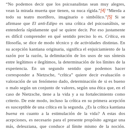
“No podemos decir que los psicoanalistas sean muy alegres,
[4]
vean la mirada muerta que tienen, su nuca rígida.”
“Mierda a
[5]
todo su teatro mortífero, imaginario o simbólico.”
Si se
afirmase que
El anti-Edipo
es una crítica del psicoanálisis, se
entendería rápidamente qué se quiere decir. Por eso justamente
es difícil comprender en qué sentido preciso lo es.
Crítica
, en
filosofía, se dice de modo técnico y de actividades distintas. En
su acepción kantiana originaria, significa el enjuiciamiento de la
razón por la razón, la delimitación de los usos de sus síntesis
entre legítimos e ilegítimos, la determinación de los límites de la
experiencia. En un segundo sentido que podemos hacer
corresponder a Nietzsche, “crítica” quiere decir evaluación o
valoración de un fenómeno dado, determinación de si es bueno
o malo según un conjunto de valores, según una ética que, en el
caso de Nietzsche, tiene a la vida y a su fortalecimiento como
criterio. De este modo, incluso la crítica en su primera acepción
es susceptible de una crítica en la segunda. ¿Es la crítica kantiana
buena
en cuanto a la estimulación de la vida? A estas dos
acepciones, es necesario para el presente propósito agregar una
más, deleuziana, que conduce al límite mismo de la noción.