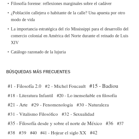
Filosofía forense: reflexiones marginales sobre el cadáver
¿Población callejera o habitante de la calle? Una apuesta por otro
modo de vida
La importancia estratégica del río Mississippi para el desarrollo del
comercio colonial en América del Norte durante el reinado de Luis
XIV
Catálogo razonado de la lujuria
BÚSQUEDAS MÁS FRECUENTES
#15 - Badiou
#1 - Filosofía 2.0
#2 - Michel Foucault
#18 - Literatura Infantil
#20 - Lo inenseñable en filosofía
#21 - Arte
#29 - Fenomenología
#30 - Naturaleza
#31 - Vitalismo Filosófico
#32 - Sexualidad
#35 - Filosofía desde y sobre el norte de México
#36
#37
#38
#39
#40
#41 - Hojear el siglo XX
#42