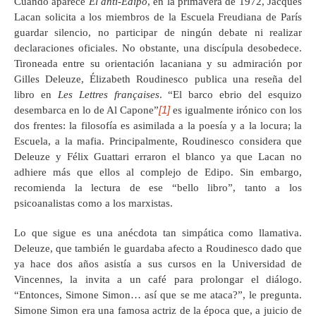
Cuando aparece
El anti-Edipo
, en la primavera de 1972, Jacques
Lacan solicita a los miembros de la Escuela Freudiana de París
guardar silencio, no participar de ningún debate ni realizar
declaraciones oficiales. No obstante, una discípula desobedece.
Tironeada entre su orientación lacaniana y su admiración por
Gilles Deleuze, Élizabeth Roudinesco publica una reseña del
libro en
Les Lettres françaises
. “El barco ebrio del esquizo
[1]
desembarca en lo de Al Capone”
es igualmente irónico con los
dos frentes: la filosofía es asimilada a la poesía y a la locura; la
Escuela, a la mafia. Principalmente, Roudinesco considera que
Deleuze y Félix Guattari erraron el blanco ya que Lacan no
adhiere más que ellos al complejo de Edipo. Sin embargo,
recomienda la lectura de ese “bello libro”, tanto a los
psicoanalistas como a los marxistas.
Lo que sigue es una anécdota tan simpática como llamativa.
Deleuze, que también le guardaba afecto a Roudinesco dado que
ya hace dos años asistía a sus cursos en la Universidad de
Vincennes, la invita a un café para prolongar el diálogo.
“Entonces, Simone Simon… así que se me ataca?”, le pregunta.
Simone Simon era una famosa actriz de la época que, a juicio de