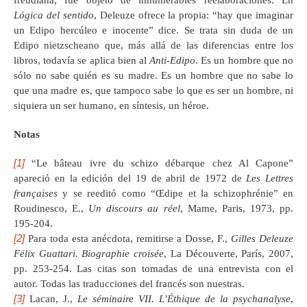
Lógica del sentido
, Deleuze ofrece la propia: “hay que imaginar
un Edipo hercúleo e inocente” dice. Se trata sin duda de un
Edipo nietzscheano que, más allá de las diferencias entre los
libros, todavía se aplica bien al
Anti-Edipo
. Es un hombre que no
sólo no sabe quién es su madre. Es un hombre que no sabe lo
que una madre es, que tampoco sabe lo que es ser un hombre, ni
siquiera un ser humano, en síntesis, un héroe.
Notas
[1]
“Le bâteau ivre du schizo débarque chez Al Capone”
apareció en la edición del 19 de abril de 1972 de
Les Lettres
françaises
y se reeditó como “Œdipe et la schizophrénie” en
Roudinesco, E.,
Un discours au réel
, Mame, Paris, 1973, pp.
195-204.
[2]
Para toda esta anécdota, remitirse a Dosse, F.,
Gilles Deleuze
Félix Guattari. Biographie croisée
, La Découverte, París, 2007,
pp. 253-254. Las citas son tomadas de una entrevista con el
autor. Todas las traducciones del francés son nuestras.
[3]
Lacan, J.,
Le séminaire VII. L’Éthique de la psychanalyse
,