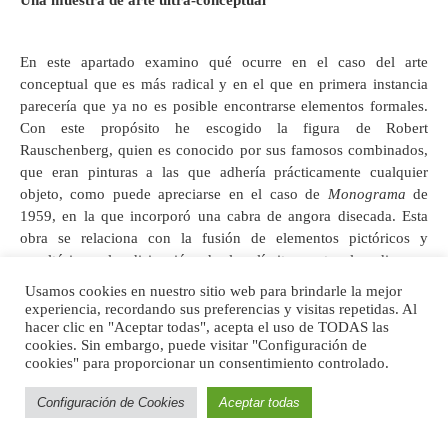
Una muestra de arte ultra-conceptual
En este apartado examino qué ocurre en el caso del arte
conceptual que es más radical y en el que en primera instancia
parecería que ya no es posible encontrarse elementos formales.
Con este propósito he escogido la figura de Robert
Rauschenberg, quien es conocido por sus famosos combinados,
que eran pinturas a las que adhería prácticamente cualquier
objeto, como puede apreciarse en el caso de
Monograma
de
1959, en la que incorporó una cabra de angora disecada. Esta
obra se relaciona con la fusión de elementos pictóricos y
escultóricos, la disipación de los límites entre las diversas
[25]
disciplinas y la aparición de los géneros híbridos.
Usamos cookies en nuestro sitio web para brindarle la mejor
experiencia, recordando sus preferencias y visitas repetidas. Al
hacer clic en "Aceptar todas", acepta el uso de TODAS las
cookies. Sin embargo, puede visitar "Configuración de
cookies" para proporcionar un consentimiento controlado.
Sin embargo, aquí me centraré en una de sus primeras obras que
Configuración de Cookies
Aceptar todas
[26]
es
De Kooning
borrado
de 1953,
que consistió en un dibujo
que este famoso pintor expresionista le obsequió a