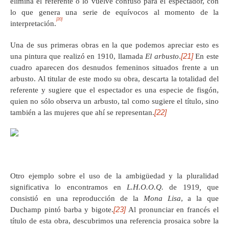
elimina el referente o lo vuelve confuso para el espectador, con
lo que genera una serie de equívocos al momento de la
[20]
interpretación.
Una de sus primeras obras en la que podemos apreciar esto es
[21]
una pintura que realizó en 1910, llamada
El arbusto
.
En este
cuadro aparecen dos desnudos femeninos situados frente a un
arbusto. Al titular de este modo su obra, descarta la totalidad del
referente y sugiere que el espectador es una especie de fisgón,
quien no sólo observa un arbusto, tal como sugiere el título, sino
[22]
también a las mujeres que ahí se representan.
Otro ejemplo sobre el uso de la ambigüedad y la pluralidad
significativa lo encontramos en
L.H.O.O.Q.
de 1919
,
que
consistió en una reproducción de la
Mona Lisa
, a la que
[23]
Duchamp pintó barba y bigote.
Al pronunciar en francés el
título de esta obra, descubrimos una referencia prosaica sobre la