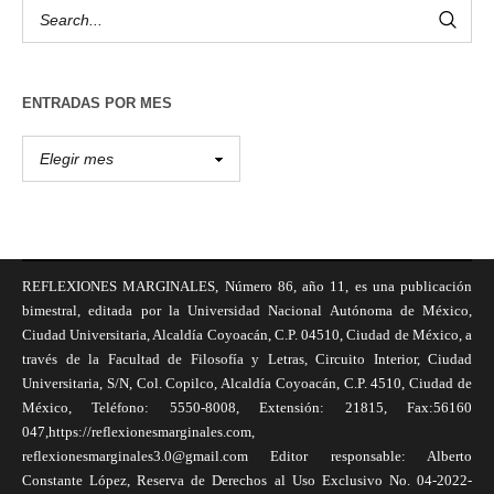
ENTRADAS POR MES
REFLEXIONES MARGINALES, Número 86, año 11, es una publicación
bimestral, editada por la Universidad Nacional Autónoma de México,
Ciudad Universitaria, Alcaldía Coyoacán, C.P. 04510, Ciudad de México, a
través de la Facultad de Filosofía y Letras, Circuito Interior, Ciudad
Universitaria, S/N, Col. Copilco, Alcaldía Coyoacán, C.P. 4510, Ciudad de
México, Teléfono: 5550-8008, Extensión: 21815, Fax:56160
047,https://reflexionesmarginales.com,
reflexionesmarginales3.0@gmail.com Editor responsable: Alberto
Constante López, Reserva de Derechos al Uso Exclusivo No. 04-2022-