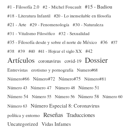
#15 - Badiou
#1 - Filosofía 2.0
#2 - Michel Foucault
#18 - Literatura Infantil
#20 - Lo inenseñable en filosofía
#21 - Arte
#29 - Fenomenología
#30 - Naturaleza
#31 - Vitalismo Filosófico
#32 - Sexualidad
#35 - Filosofía desde y sobre el norte de México
#36
#37
#38
#39
#40
#41 - Hojear el siglo XX
#42
Dossier
Artículos
coronavirus
covid-19
Entrevistas
erotismo y pornografía
Numero#68
Número#66
Número#72
Número#75
Número#81
Número 51
Número 43
Número 47
Número 48
Número 54
Número 56
Número 58
Número 60
Número 55
Número Especial 8: Coronavirus
Número 63
Reseñas
Traducciones
política y entorno
Uncategorized
Vidas Infames