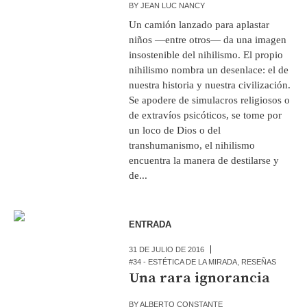
BY
JEAN LUC NANCY
Un camión lanzado para aplastar
niños —entre otros— da una imagen
insostenible del nihilismo. El propio
nihilismo nombra un desenlace: el de
nuestra historia y nuestra civilización.
Se apodere de simulacros religiosos o
de extravíos psicóticos, se tome por
un loco de Dios o del
transhumanismo, el nihilismo
encuentra la manera de destilarse y
de...
ENTRADA
31 DE JULIO DE 2016
#34 - ESTÉTICA DE LA MIRADA
,
RESEÑAS
Una rara ignorancia
BY
ALBERTO CONSTANTE