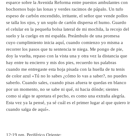
esparce sobre la Avenida Reforma entre puestos ambulantes con
bochornos bajo las lonas y verdes racimos de pápalo. Un tufo
espeso de carbón encendido, irritante, el señor que vende pollos
se talla los ojos, y un soplo de cartón dispersa el humo. Guardo
el celular en la pequeña bolsa lateral de mi mochila, la recojo del
suelo y la cuelgo en mi espalda. Preámbulo de una promesa
cuyo cumplimiento inicia aquí, cuando comienzo yo misma a
recorrer los pasos que tu sentencia te niega. Me pongo de pie,
doy la vuelta, repaso con la vista una y otra vez la distancia que
hay entre tu encierro y mis dos pies, recuerdo tus palabras
cuando me entregaste esta hoja pisada con la huella de tu tenis
de color azul «Tú no lo sabes ¿cómo lo vas a saber?, no puedes
saberlo. Cuando sales, cuando pisas afuera te quedas en blanco
por un momento, no se sabe ni qué, ni hacia dónde; sientes
como si algo te apretara el pecho, es como una extraña alegría.
Esta vez ya la pensé, ya sé cuál es el primer lugar al que quiero ir
cuando salga de aquí».
12:19 pm. Periférico Oriente: