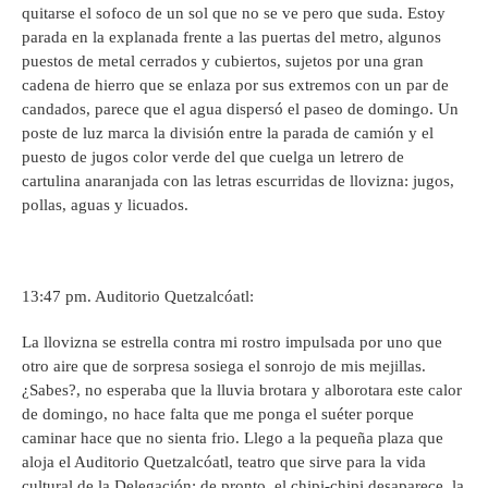
quitarse el sofoco de un sol que no se ve pero que suda. Estoy
parada en la explanada frente a las puertas del metro, algunos
puestos de metal cerrados y cubiertos, sujetos por una gran
cadena de hierro que se enlaza por sus extremos con un par de
candados, parece que el agua dispersó el paseo de domingo. Un
poste de luz marca la división entre la parada de camión y el
puesto de jugos color verde del que cuelga un letrero de
cartulina anaranjada con las letras escurridas de llovizna: jugos,
pollas, aguas y licuados.
13:47 pm. Auditorio Quetzalcóatl:
La llovizna se estrella contra mi rostro impulsada por uno que
otro aire que de sorpresa sosiega el sonrojo de mis mejillas.
¿Sabes?, no esperaba que la lluvia brotara y alborotara este calor
de domingo, no hace falta que me ponga el suéter porque
caminar hace que no sienta frio. Llego a la pequeña plaza que
aloja el Auditorio Quetzalcóatl, teatro que sirve para la vida
cultural de la Delegación; de pronto, el chipi-chipi desaparece, la