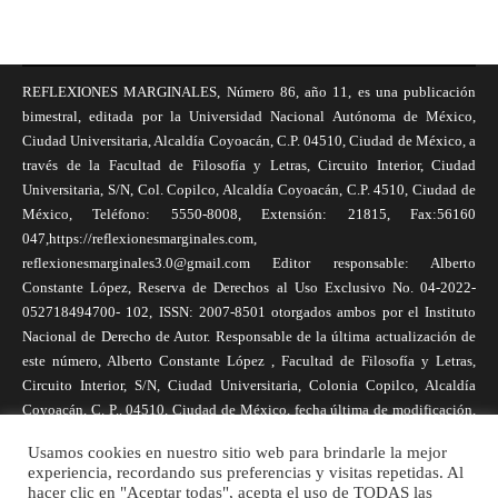
REFLEXIONES MARGINALES, Número 86, año 11, es una publicación
bimestral, editada por la Universidad Nacional Autónoma de México,
Ciudad Universitaria, Alcaldía Coyoacán, C.P. 04510, Ciudad de México, a
través de la Facultad de Filosofía y Letras, Circuito Interior, Ciudad
Universitaria, S/N, Col. Copilco, Alcaldía Coyoacán, C.P. 4510, Ciudad de
México, Teléfono: 5550-8008, Extensión: 21815, Fax:56160
047,https://reflexionesmarginales.com,
reflexionesmarginales3.0@gmail.com Editor responsable: Alberto
Constante López, Reserva de Derechos al Uso Exclusivo No. 04-2022-
052718494700- 102, ISSN: 2007-8501 otorgados ambos por el Instituto
Nacional de Derecho de Autor. Responsable de la última actualización de
este número, Alberto Constante López , Facultad de Filosofía y Letras,
Circuito Interior, S/N, Ciudad Universitaria, Colonia Copilco, Alcaldía
Coyoacán, C. P., 04510, Ciudad de México, fecha última de modificación,
1 de abril de 2025. Las opiniones expresadas por los autores no
Usamos cookies en nuestro sitio web para brindarle la mejor
necesariamente reflejan la postura de la revista, ni de Universidad Nacional
experiencia, recordando sus preferencias y visitas repetidas. Al
Autónoma de México. Los autores son responsables de los contenidos de
hacer clic en "Aceptar todas", acepta el uso de TODAS las