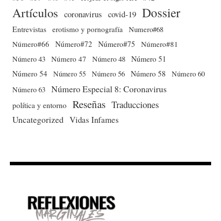
Dossier
Artículos
coronavirus
covid-19
Entrevistas
erotismo y pornografía
Numero#68
Número#66
Número#72
Número#75
Número#81
Número 51
Número 43
Número 47
Número 48
Número 54
Número 56
Número 58
Número 60
Número 55
Número Especial 8: Coronavirus
Número 63
Reseñas
Traducciones
política y entorno
Uncategorized
Vidas Infames