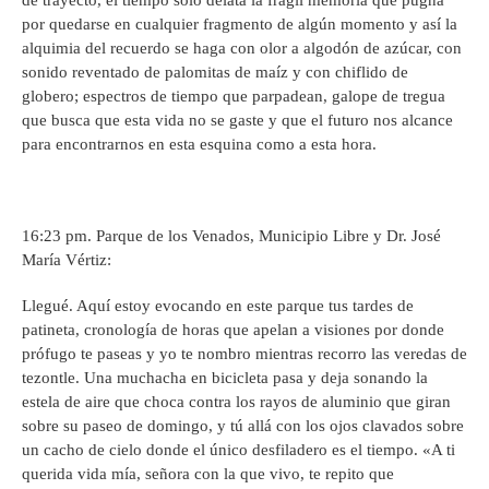
de trayecto, el tiempo sólo delata la frágil memoria que pugna
por quedarse en cualquier fragmento de algún momento y así la
alquimia del recuerdo se haga con olor a algodón de azúcar, con
sonido reventado de palomitas de maíz y con chiflido de
globero; espectros de tiempo que parpadean, galope de tregua
que busca que esta vida no se gaste y que el futuro nos alcance
para encontrarnos en esta esquina como a esta hora.
16:23 pm. Parque de los Venados, Municipio Libre y Dr. José
María Vértiz:
Llegué. Aquí estoy evocando en este parque tus tardes de
patineta, cronología de horas que apelan a visiones por donde
prófugo te paseas y yo te nombro mientras recorro las veredas de
tezontle. Una muchacha en bicicleta pasa y deja sonando la
estela de aire que choca contra los rayos de aluminio que giran
sobre su paseo de domingo, y tú allá con los ojos clavados sobre
un cacho de cielo donde el único desfiladero es el tiempo. «A ti
querida vida mía, señora con la que vivo, te repito que