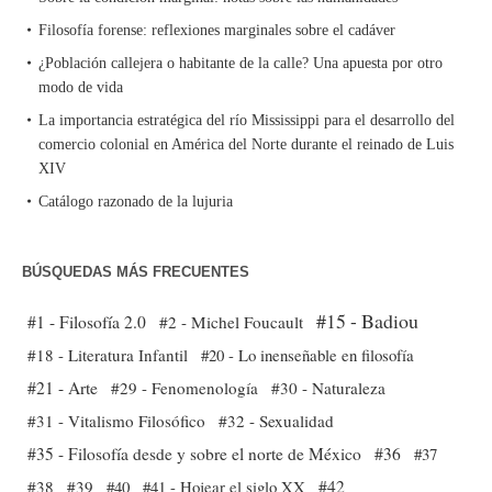
Filosofía forense: reflexiones marginales sobre el cadáver
¿Población callejera o habitante de la calle? Una apuesta por otro
modo de vida
La importancia estratégica del río Mississippi para el desarrollo del
comercio colonial en América del Norte durante el reinado de Luis
XIV
Catálogo razonado de la lujuria
BÚSQUEDAS MÁS FRECUENTES
#15 - Badiou
#1 - Filosofía 2.0
#2 - Michel Foucault
#18 - Literatura Infantil
#20 - Lo inenseñable en filosofía
#21 - Arte
#29 - Fenomenología
#30 - Naturaleza
#31 - Vitalismo Filosófico
#32 - Sexualidad
#35 - Filosofía desde y sobre el norte de México
#36
#37
#38
#39
#40
#41 - Hojear el siglo XX
#42