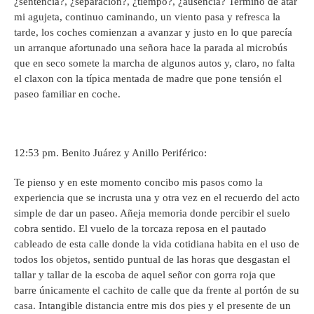
¿sentencia?, ¿separación?, ¿tiempo?, ¿ausencia? Termino de atar
mi agujeta, continuo caminando, un viento pasa y refresca la
tarde, los coches comienzan a avanzar y justo en lo que parecía
un arranque afortunado una señora hace la parada al microbús
que en seco somete la marcha de algunos autos y, claro, no falta
el claxon con la típica mentada de madre que pone tensión el
paseo familiar en coche.
12:53 pm. Benito Juárez y Anillo Periférico:
Te pienso y en este momento concibo mis pasos como la
experiencia que se incrusta una y otra vez en el recuerdo del acto
simple de dar un paseo. Añeja memoria donde percibir el suelo
cobra sentido. El vuelo de la torcaza reposa en el pautado
cableado de esta calle donde la vida cotidiana habita en el uso de
todos los objetos, sentido puntual de las horas que desgastan el
tallar y tallar de la escoba de aquel señor con gorra roja que
barre únicamente el cachito de calle que da frente al portón de su
casa. Intangible distancia entre mis dos pies y el presente de un