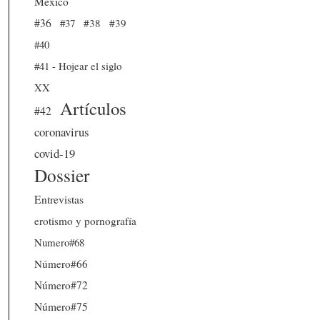
México
#36
#37
#38
#39
#40
#41 - Hojear el siglo
XX
Artículos
#42
coronavirus
covid-19
Dossier
Entrevistas
erotismo y pornografía
Numero#68
Número#66
Número#72
Número#75