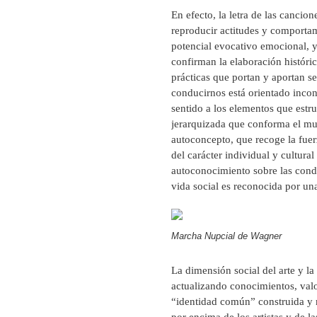
En efecto, la letra de las cancio
reproducir actitudes y comportami
potencial evocativo emocional, 
confirman la elaboración históric
prácticas que portan y aportan s
conducirnos está orientado incon
sentido a los elementos que estr
jerarquizada que conforma el mun
autoconcepto, que recoge la fuer
del carácter individual y cultura
autoconocimiento sobre las condic
vida social es reconocida por una
Marcha Nupcial de Wagner
La dimensión social del arte y l
actualizando conocimientos, valo
“identidad común” construida y 