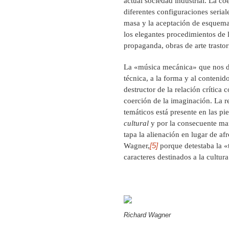
actual sociedad industrial. La co
diferentes configuraciones seria
masa y la aceptación de esquemas
los elegantes procedimientos de 
propaganda, obras de arte trasto
La «música mecánica» que nos 
técnica, a la forma y al conteni
destructor de la relación crítica
coerción de la imaginación. La r
temáticos está presente en las p
cultural
y por la consecuente man
tapa la alienación en lugar de afr
[5]
Wagner,
porque detestaba la «
caracteres destinados a la cultura
Richard Wagner