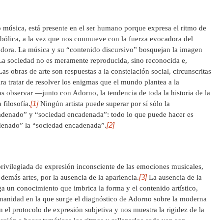
 música, está presente en el ser humano porque expresa el ritmo de
mbólica, a la vez que nos conmueve con la fuerza evocadora del
eadora. La música y su “contenido discursivo” bosquejan la imagen
La sociedad no es meramente reproducida, sino reconocida e,
Las obras de arte son respuestas a la constelación social, circunscritas
ara tratar de resolver los enigmas que el mundo plantea a la
 observar —junto con Adorno, la tendencia de toda la historia de la
[1]
 filosofía.
Ningún artista puede superar por sí sólo la
cadenado” y “sociedad encadenada”: todo lo que puede hacer es
[2]
adenado” la “sociedad encadenada”.
rivilegiada de expresión inconsciente de las emociones musicales,
[3]
 demás artes, por la ausencia de la apariencia.
La ausencia de la
ga un conocimiento que imbrica la forma y el contenido artístico,
 humanidad en la que surge el diagnóstico de Adorno sobre la moderna
el protocolo de expresión subjetiva y nos muestra la rigidez de la