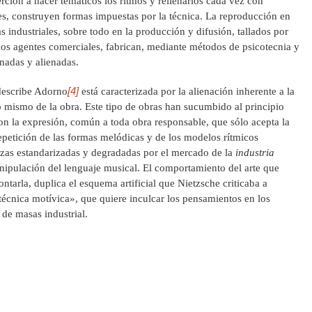
erción a hacer temáticos los ritmos y rellenarlos cada vez con
les, construyen formas impuestas por la técnica. La reproducción en
 industriales, sobre todo en la producción y difusión, tallados por
los agentes comerciales, fabrican, mediante métodos de psicotecnia y
rnadas y alienadas.
[4]
describe Adorno
está caracterizada por la alienación inherente a la
do mismo de la obra. Este tipo de obras han sucumbido al principio
 con la expresión, común a toda obra responsable, que sólo acepta la
epetición de las formas melódicas y de los modelos rítmicos
iezas estandarizadas y degradadas por el mercado de la
industria
ipulación del lenguaje musical. El comportamiento del arte que
ontarla, duplica el esquema artificial que Nietzsche criticaba a
técnica motívica», que quiere inculcar los pensamientos en los
 de masas industrial.