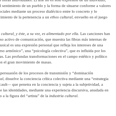
as obras individuales. El arte no es sólo expresión de un individuo,
l sentimiento de un pueblo y la forma de situarse conforme a valores
sociales mediante un proceso dialéctico entre lo concreto y lo
cimiento de la pertenencia a un
ethos cultural
, envuelto en el juego
cultural, y éste, a su vez, es alimentado por ella.
Las canciones han
o activo de comunicación, que muestra las fibras más internas de
ical es una expresión personal que refleja los intereses de una
rso armónico”, una “psicología colectiva”, que es influida por los
s. Las profundas transformaciones en el campo estético y político
con el gran movimiento de masas.
persuasión de los procesos de transmisión y “dominación
ral
, disuelve la conciencia crítica colectiva mediante una “estrategia
ault— que penetra en la conciencia y sujeta a la subjetividad, a
 de las identidades, mediante una experiencia discursiva, anudada en
 a la figura del “artista” de la
industria cultural
.