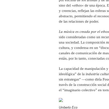
por encima de los artistas y de l
sino del «
ethos
» de una época. E
y creencias, reflejan las esferas 
abstracto, permitiendo el recono
de las relaciones de poder.
La música es creada por el ethos 
sido consideradas como un recurs
una sociedad. La composición mus
cultura, y condensa en un “discu
canales de comunicación de masa
están, por lo tanto, conectadas 
La capacidad de manipulación y 
ideológica” de la
industria cultu
sin estrategas” —como diría Fouc
través de la construcción social
el “imaginario colectivo” en torno
Umberto Eco