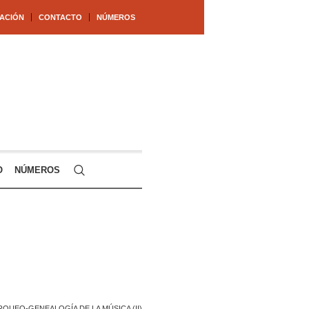
ACIÓN
CONTACTO
NÚMEROS
O
NÚMEROS
RQUEO-GENEALOGÍA DE LA MÚSICA (II)