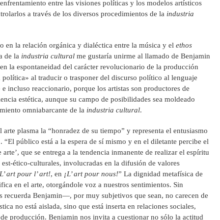
enfrentamiento entre las visiones políticas y los modelos artísticos
trolarlos a través de los diversos procedimientos de la
industria
no en la relación orgánica y dialéctica entre la música y el
ethos
ia de la
industria cultural
me gustaría unirme al llamado de Benjamin
 en la espontaneidad del carácter revolucionario de la producción
 política» al traducir o trasponer del discurso político al lenguaje
e e incluso reaccionario, porque los artistas son productores de
iencia estética, aunque su campo de posibilidades sea moldeado
amiento omniabarcante de la
industria cultural
.
 arte plasma la “honradez de su tiempo” y representa el entusiasmo
. “El público está a la espera de sí mismo y en el diletante percibe el
 arte’, que se entrega a la tendencia inmanente de realizar el espíritu
st-ético-culturales, involucradas en la difusión de valores
L’ art pour l’ art!
, en
¡L’ art pour nous!
” La dignidad metafísica de
ifica en el arte, otorgándole voz a nuestros sentimientos. Sin
s recuerda Benjamin—, por muy subjetivos que sean, no carecen de
stica no está aislada, sino que está inserta en relaciones sociales,
 de producción. Benjamin nos invita a cuestionar no sólo la actitud