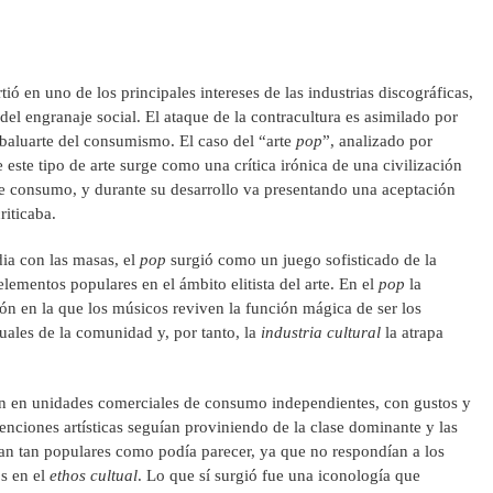
tió en uno de los principales intereses de las industrias discográficas,
el engranaje social. El ataque de la contracultura es asimilado por
baluarte del consumismo. El caso del “arte
pop
”, analizado por
este tipo de arte surge como una crítica irónica de una civilización
 de consumo, y durante su desarrollo va presentando una aceptación
iticaba.
dia con las masas, el
pop
surgió como un juego sofisticado de la
lementos populares en el ámbito elitista del arte. En el
pop
la
ión en la que los músicos reviven la función mágica de ser los
tuales de la comunidad y, por tanto, la
industria cultural
la atrapa
ron en unidades comerciales de consumo independientes, con gustos y
enciones artísticas seguían proviniendo de la clase dominante y las
an tan populares como podía parecer, ya que no respondían a los
s en el
ethos cultual
. Lo que sí surgió fue una iconología que