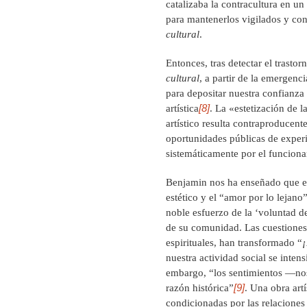
catalizaba la contracultura en un 
para mantenerlos vigilados y con
cultural
.
Entonces, tras detectar el trastor
cultural
, a partir de la emergenc
para depositar nuestra confianza
[8]
artística
. La «estetización de la
artístico resulta contraproducent
oportunidades públicas de exper
sistemáticamente por el funcion
Benjamin nos ha enseñado que el
estético y el “amor por lo lejano”
noble esfuerzo de la ‘voluntad de
de su comunidad. Las cuestiones e
espirituales, han transformado “
¡
nuestra actividad social se intens
embargo, “los sentimientos —no
[9]
razón histórica”
. Una obra artí
condicionadas por las relaciones