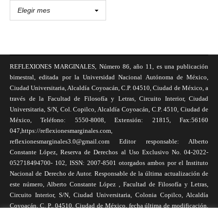
REFLEXIONES MARGINALES, Número 86, año 11, es una publicación
bimestral, editada por la Universidad Nacional Autónoma de México,
Ciudad Universitaria, Alcaldía Coyoacán, C.P. 04510, Ciudad de México, a
través de la Facultad de Filosofía y Letras, Circuito Interior, Ciudad
Universitaria, S/N, Col. Copilco, Alcaldía Coyoacán, C.P. 4510, Ciudad de
México, Teléfono: 5550-8008, Extensión: 21815, Fax:56160
047,https://reflexionesmarginales.com,
reflexionesmarginales3.0@gmail.com Editor responsable: Alberto
Constante López, Reserva de Derechos al Uso Exclusivo No. 04-2022-
052718494700- 102, ISSN: 2007-8501 otorgados ambos por el Instituto
Nacional de Derecho de Autor. Responsable de la última actualización de
este número, Alberto Constante López , Facultad de Filosofía y Letras,
Circuito Interior, S/N, Ciudad Universitaria, Colonia Copilco, Alcaldía
Coyoacán, C. P., 04510, Ciudad de México, fecha última de modificación,
1 de abril de 2025. Las opiniones expresadas por los autores no