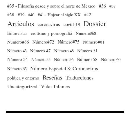
#35 - Filosofía desde y sobre el norte de México
#36
#37
#38
#39
#40
#41 - Hojear el siglo XX
#42
Dossier
Artículos
coronavirus
covid-19
Entrevistas
erotismo y pornografía
Numero#68
Número#66
Número#72
Número#75
Número#81
Número 51
Número 43
Número 47
Número 48
Número 54
Número 56
Número 58
Número 60
Número 55
Número Especial 8: Coronavirus
Número 63
Reseñas
Traducciones
política y entorno
Uncategorized
Vidas Infames