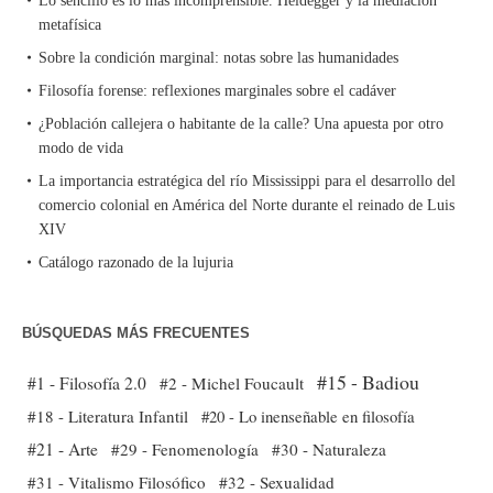
Lo sencillo es lo más incomprensible. Heidegger y la mediación
metafísica
Sobre la condición marginal: notas sobre las humanidades
Filosofía forense: reflexiones marginales sobre el cadáver
¿Población callejera o habitante de la calle? Una apuesta por otro
modo de vida
La importancia estratégica del río Mississippi para el desarrollo del
comercio colonial en América del Norte durante el reinado de Luis
XIV
Catálogo razonado de la lujuria
BÚSQUEDAS MÁS FRECUENTES
#15 - Badiou
#1 - Filosofía 2.0
#2 - Michel Foucault
#18 - Literatura Infantil
#20 - Lo inenseñable en filosofía
#21 - Arte
#29 - Fenomenología
#30 - Naturaleza
#31 - Vitalismo Filosófico
#32 - Sexualidad