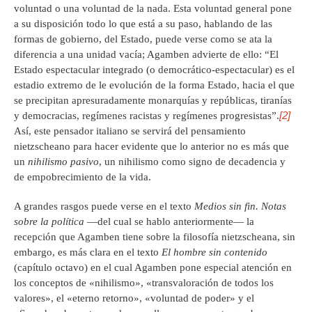
voluntad o una voluntad de la nada. Esta voluntad general pone
a su disposición todo lo que está a su paso, hablando de las
formas de gobierno, del Estado, puede verse como se ata la
diferencia a una unidad vacía; Agamben advierte de ello: “El
Estado espectacular integrado (o democrático-espectacular) es el
estadio extremo de le evolución de la forma Estado, hacia el que
se precipitan apresuradamente monarquías y repúblicas, tiranías
[2]
y democracias, regímenes racistas y regímenes progresistas”.
Así, este pensador italiano se servirá del pensamiento
nietzscheano para hacer evidente que lo anterior no es más que
un
nihilismo pasivo
, un nihilismo como signo de decadencia y
de empobrecimiento de la vida.
A grandes rasgos puede verse en el texto
Medios sin fin. Notas
sobre la política
—del cual se hablo anteriormente— la
recepción que Agamben tiene sobre la filosofía nietzscheana, sin
embargo, es más clara en el texto
El hombre sin contenido
(capítulo octavo) en el cual Agamben pone especial atención en
los conceptos de «nihilismo», «transvaloración de todos los
valores», el «eterno retorno», «voluntad de poder» y el