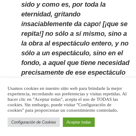
sido y como es
, por toda la
eternidad, gritando
insaciablemente
da capo!
[¡que se
repita!] no sólo a sí mismo, sino a
la obra al espectáculo entero, y no
sólo a un espectáculo, sino en el
fondo, a aquel que tiene necesidad
precisamente de ese espectáculo
[…] y lo hace necesario: porque
Usamos cookies en nuestro sitio web para brindarle la mejor
una y otra vez tiene necesidad de
experiencia, recordando sus preferencias y visitas repetidas. Al
hacer clic en "Aceptar todas", acepta el uso de TODAS las
sí mismo [y por tanto] lo hace
cookies. Sin embargo, puede visitar "Configuración de
necesario.
cookies" para proporcionar un consentimiento controlado.
[17]
Configuración de Cookies
Aceptar todas
Para Agamben el amor fati es la potencia de la aproximación