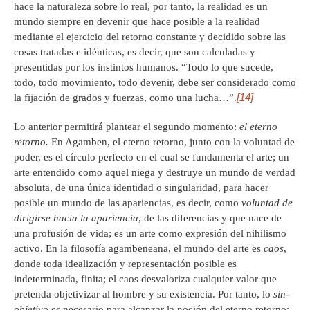
hace la naturaleza sobre lo real, por tanto, la realidad es un
mundo siempre en devenir que hace posible a la realidad
mediante el ejercicio del retorno constante y decidido sobre las
cosas tratadas e idénticas, es decir, que son calculadas y
presentidas por los instintos humanos. “Todo lo que sucede,
todo, todo movimiento, todo devenir, debe ser considerado como
[14]
la fijación de grados y fuerzas, como una lucha…”.
Lo anterior permitirá plantear el segundo momento:
el eterno
retorno.
En Agamben, el eterno retorno, junto con la voluntad de
poder, es el círculo perfecto en el cual se fundamenta el arte; un
arte entendido como aquel niega y destruye un mundo de verdad
absoluta, de una única identidad o singularidad, para hacer
posible un mundo de las apariencias, es decir, como
voluntad de
dirigirse hacia la apariencia
, de las diferencias y que nace de
una profusión de vida; es un arte como expresión del nihilismo
activo. En la filosofía agambeneana, el mundo del arte es
caos
,
donde toda idealización y representación posible es
indeterminada, finita; el caos desvaloriza cualquier valor que
pretenda objetivizar al hombre y su existencia. Por tanto, lo
sin-
objetivo
es necesario para alcanzar la noción del eterno retorno: