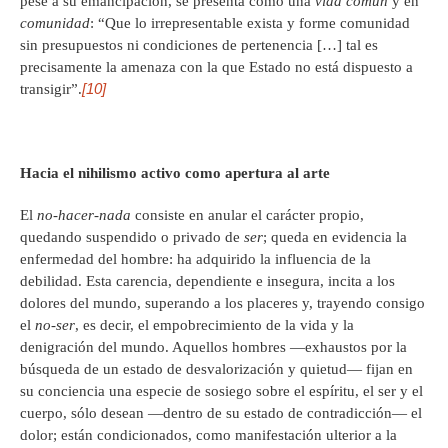
pese a su emancipación, se presenta como una
vida común
y en
comunidad
: “Que lo irrepresentable exista y forme comunidad
sin presupuestos ni condiciones de pertenencia […] tal es
precisamente la amenaza con la que Estado no está dispuesto a
[10]
transigir”.
Hacia el nihilismo activo como apertura al arte
El
no-hacer-nada
consiste en anular el carácter propio,
quedando suspendido o privado de
ser
; queda en evidencia la
enfermedad del hombre: ha adquirido la influencia de la
debilidad. Esta carencia, dependiente e insegura, incita a los
dolores del mundo, superando a los placeres y, trayendo consigo
el
no-ser
, es decir, el empobrecimiento de la vida y la
denigración del mundo. Aquellos hombres —exhaustos por la
búsqueda de un estado de desvalorización y quietud— fijan en
su conciencia una especie de sosiego sobre el espíritu, el ser y el
cuerpo, sólo desean —dentro de su estado de contradicción— el
dolor; están condicionados, como manifestación ulterior a la