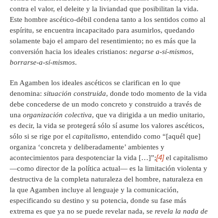
contra el valor, el deleite y la liviandad que posibilitan la vida.
Este hombre ascético-débil condena tanto a los sentidos como al
espíritu, se encuentra incapacitado para asumirlos, quedando
solamente bajo el amparo del resentimiento; no es más que la
conversión hacia los ideales cristianos:
negarse a-sí-mismos
,
borrarse-a-sí-mismos
.
En Agamben los ideales ascéticos se clarifican en lo que
denomina:
situación construida
, donde todo momento de la vida
debe concederse de un modo concreto y construido a través de
una
organización colectiva
, que va dirigida a un medio unitario,
es decir, la vida se protegerá sólo sí asume los valores ascéticos,
sólo si se rige por el
capitalismo
, entendido como “[aquél que]
organiza ‘concreta y deliberadamente’ ambientes y
[4]
acontecimientos para despotenciar la vida […]”;
el capitalismo
—como director de la política actual— es la limitación violenta y
destructiva de la completa naturaleza del hombre, naturaleza en
la que Agamben incluye al lenguaje y la comunicación,
especificando su destino y su potencia, donde su fase más
extrema es que ya no se puede revelar nada, se
revela la nada de