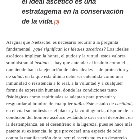
el ideal ascético es una
estratagema en la conservación
de la vida.
[3]
Al igual que Nietzsche, es necesario recurrir a la pregunta
fundamental:
¿qué significan los ideales ascéticos?
Los ideales
ascéticos implican la honra, el pudor y la virtud, estos valores
suministran al
instinto
—hay que entender el instinto como el
que tiende hacia la ejecución de tales ideales— de protección y
de
salud
, en la que esta última debe ser entendida como una
inmunidad o resistencia a lo real, a la voluntad y a cualquier
forma de expresión humana, donde las condiciones tanto
fisiológicas como espirituales se adaptan para prevenir y
resguardar al hombre de cualquier
daño
. Este estado de
castidad
,
en el cual su antítesis es el placer y la contingencia, dispone de la
condición del hombre ascético evitándole caer en el desorden, en
la destemplanza, en el desenfreno o la ligereza, pues se hace más
patente su existencia, lo que provocará una especie de odio
contra la manifestación de su ser; el ascetismo es un desprecio