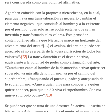
será considerada como una voluntad afirmativa.
Agamben coincide con la propuesta nietzscheana, en la cual,
para que haya una transvaloración es necesario cambiar el
elemento negativo –que constituía al hombre y a lo existente–
por el positivo, pues sólo así se podrá sostener que se han
invertido y transformado tales valores. Este pensador
contemporáneo afirma que Nietzsche marcó un horizonte del
advenimiento del
arte
: “[…] el «valor» del arte no puede ser
apreciado si no es a partir de la «desvalorización de todos los
[12]
valores»”.
La transvaloración es el devenir activo,
equivalente a la voluntad de poder como afirmación del arte,
“Zarathustra canta al hombre de la destrucción activa: quiere ser
superado, va más allá de lo humano, ya por el camino del
superhombre, «franqueando el puente», padre y antepasado de
lo sobrehumano. «Amo a quien vive para conocer y a quien
quiere conocer, para que un día viva el superhombre.
Por eso
[13]
quiero su propio ocaso
»”.
Se puede ver que se trata de una destrucción activa —inscrita en
Nietzsche y Agamben— y significa el punto, el momento de