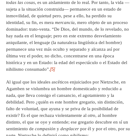
todas las cosas
, es un aislamiento de lo real. Por tanto, la vida —
sujeta a la situación construida— permanece en un estado de
inmovilidad, de quietud pero, pese a ello, ha perdido su
identidad, su fin, es mera
mercancía
, mero objeto de un proceso
dominador: trato-venta. “De Dios, del mundo, de lo revelado, no
hay nada en el lenguaje; pero en este extremo desvelamiento
aniquilante, el lenguaje (la naturaleza lingüística del hombre)
permanece una vez más oculto y separado y alcanza así por
última vez el poder, no dicho, concentrarse en una época
histórica y en un Estado: la edad del espectáculo o el Estado del
[5]
nihilismo consumado”.
Al igual que los ideales ascéticos enjuiciados por Nietzsche, en
Agamben se vislumbra un hombre domesticado y reducido a
nada, que lleva consigo el cansancio, el agotamiento y la
debilidad. Pero ¿quién es este hombre gregario, sin distinción,
falto de voluntad, que ayuna y se priva de la posibilidad de
existir? Es el que rechaza violentamente al
otro
, al hombre
distinto, el que se oye y entiende; ese gregario descubre en sí un
sentimiento de
compasión
y
desplacer
por él y por el otro, por su
parte, Nietzsche lo definirá como
nihilismo
: