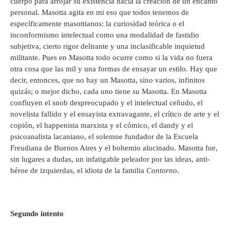
cuerpo para arrojar su existencia hacia la creación de un encanto
personal. Masotta agita en mi eso que todos tenemos de
específicamente masottianos: la curiosidad teórica o el
inconformismo intelectual como una modalidad de fastidio
subjetiva, cierto rigor delirante y una inclasificable inquietud
militante. Pues en Masotta todo ocurre como si la vida no fuera
otra cosa que las mil y una formas de ensayar un estilo. Hay que
decir, entonces, que no hay un Masotta, sino varios, infinitos
quizás; o mejor dicho, cada uno tiene
su
Masotta. En Masotta
confluyen el snob despreocupado y el intelectual ceñudo, el
novelista fallido y el ensayista extravagante, el crítico de arte y el
copión, el happenista marxista y el cómico, el dandy y el
psicoanalista lacaniano, el solemne fundador de la Escuela
Freudiana de Buenos Aires y el bohemio alucinado. Masotta fue,
sin lugares a dudas, un infatigable peleador por las ideas, anti-
héroe de izquierdas, el idiota de la familia
Contorno
.
Segundo intento