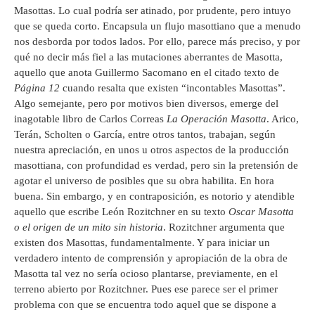
Masottas. Lo cual podría ser atinado, por prudente, pero intuyo
que se queda corto. Encapsula un flujo masottiano que a menudo
nos desborda por todos lados. Por ello, parece más preciso, y por
qué no decir más fiel a las mutaciones aberrantes de Masotta,
aquello que anota Guillermo Sacomano en el citado texto de
Página 12
cuando resalta que existen “incontables Masottas”.
Algo semejante, pero por motivos bien diversos, emerge del
inagotable libro de Carlos Correas
La Operación Masotta
. Arico,
Terán, Scholten o García, entre otros tantos, trabajan, según
nuestra apreciación, en unos u otros aspectos de la producción
masottiana, con profundidad es verdad, pero sin la pretensión de
agotar el universo de posibles que su obra habilita. En hora
buena. Sin embargo, y en contraposición, es notorio y atendible
aquello que escribe León Rozitchner en su texto
Oscar Masotta
o el origen de un mito sin historia
. Rozitchner argumenta que
existen dos Masottas, fundamentalmente. Y para iniciar un
verdadero intento de comprensión y apropiación de la obra de
Masotta tal vez no sería ocioso plantarse, previamente, en el
terreno abierto por Rozitchner. Pues ese parece ser el primer
problema con que se encuentra todo aquel que se dispone a