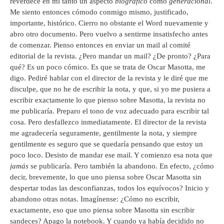
reverdece en mí tanto un aspecto
biográfico
como
generacional
.
Me siento entonces cómodo conmigo mismo, justificado,
importante, histórico. Cierro no obstante el Word nuevamente y
abro otro documento. Pero vuelvo a sentirme insatisfecho antes
de comenzar. Pienso entonces en enviar un mail al comité
editorial de la revista. ¿Pero mandar un mail? ¿De pronto? ¿Para
qué? Es un poco cómico. Es que se trata de Oscar Masotta, me
digo. Pediré hablar con el director de la revista y le diré que me
disculpe, que no he de escribir la nota, y que, si yo me pusiera a
escribir exactamente lo que pienso sobre Masotta, la revista no
me publicaría. Preparo el tono de voz adecuado para escribir tal
cosa. Pero desfallezco inmediatamente. El director de la revista
me agradecería seguramente, gentilmente la nota, y siempre
gentilmente es seguro que se quedaría pensando que estoy un
poco loco. Desisto de mandar ese mail. Y comienzo esa nota que
jamás
se publicaría. Pero también la abandono. En efecto, ¿cómo
decir, brevemente, lo que uno piensa sobre Oscar Masotta sin
despertar todas las desconfianzas, todos los equívocos? Inicio y
abandono otras notas. Imagínense: ¿Cómo no escribir,
exactamente, eso que uno piensa sobre Masotta sin escribir
sandeces? Apago la notebook. Y cuando ya había decidido no