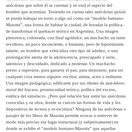
anécdotas que sobre él se cuentan y se verá el aspecto del
hombre que acentúan. Teniendo en cuenta tales anécdotas quizás
se pueda trabajar en torno a algo así como un “modelo humano-
Masotta”, una forma de habitar la ciudad, de horadar la política,
de transformar el quehacer teórico en Argentina. Una imagen
pintoresca, coloreada, con final agridulce, un muchacho un tanto
revoltoso, un poco inconciente, o bastante, pero de hipnotizante
talante, un hombre que vehiculiza otro tipo de adultez, o una
prolongación atenta de la adolescencia, preocupado y serio,
talentoso y descuidado, dedicado a molestar. Un muchacho
presto a superarse, para ganarse el pan, para mejorarse, para ser
cualquier cosa menos
alguien
: escritor, artista, actor o militante.
Una imagen pedagógica, edificante por sus ribetes de anti-héroe:
moral del fracaso, promiscuidad teórica, política del exceso,
estética del simulacro. ¿Pero qué relación hay entre las anécdotas
conocidas y su obra, donde se cuecen las formas de vida y los
dispositivos de lectura y re-escritura? Ninguna de las anécdotas o
pasajes de los libros de Masotta permite evocar o entrever de
modo más preciso ese lugar estructural (y subjetivamente) en
donde se exhibe el “modelo humano-Masotta” que aquellas