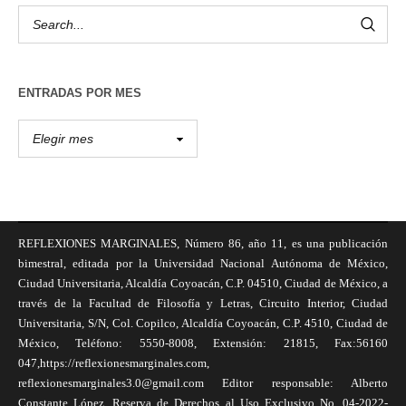
ENTRADAS POR MES
REFLEXIONES MARGINALES, Número 86, año 11, es una publicación
bimestral, editada por la Universidad Nacional Autónoma de México,
Ciudad Universitaria, Alcaldía Coyoacán, C.P. 04510, Ciudad de México, a
través de la Facultad de Filosofía y Letras, Circuito Interior, Ciudad
Universitaria, S/N, Col. Copilco, Alcaldía Coyoacán, C.P. 4510, Ciudad de
México, Teléfono: 5550-8008, Extensión: 21815, Fax:56160
047,https://reflexionesmarginales.com,
reflexionesmarginales3.0@gmail.com Editor responsable: Alberto
Constante López, Reserva de Derechos al Uso Exclusivo No. 04-2022-