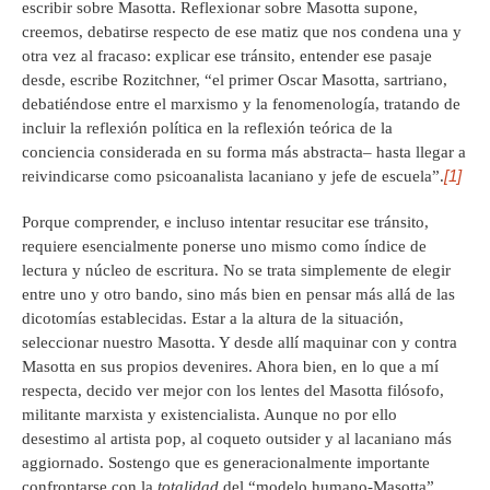
escribir sobre Masotta. Reflexionar sobre Masotta supone,
creemos, debatirse respecto de ese matiz que nos condena una y
otra vez al fracaso: explicar ese tránsito, entender ese pasaje
desde, escribe Rozitchner, “el primer Oscar Masotta, sartriano,
debatiéndose entre el marxismo y la fenomenología, tratando de
incluir la reflexión política en la reflexión teórica de la
conciencia considerada en su forma más abstracta– hasta llegar a
[1]
reivindicarse como psicoanalista lacaniano y jefe de escuela”.
Porque comprender, e incluso intentar resucitar ese tránsito,
requiere esencialmente ponerse uno mismo como índice de
lectura y núcleo de escritura. No se trata simplemente de elegir
entre uno y otro bando, sino más bien en pensar más allá de las
dicotomías establecidas. Estar a la altura de la situación,
seleccionar nuestro Masotta. Y desde allí maquinar con y contra
Masotta en sus propios devenires. Ahora bien, en lo que a mí
respecta, decido ver mejor con los lentes del Masotta filósofo,
militante marxista y existencialista. Aunque no por ello
desestimo al artista pop, al coqueto outsider y al lacaniano más
aggiornado. Sostengo que es generacionalmente importante
confrontarse con la
totalidad
del “modelo humano-Masotta”.