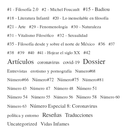
#15 - Badiou
#1 - Filosofía 2.0
#2 - Michel Foucault
#18 - Literatura Infantil
#20 - Lo inenseñable en filosofía
#21 - Arte
#29 - Fenomenología
#30 - Naturaleza
#31 - Vitalismo Filosófico
#32 - Sexualidad
#35 - Filosofía desde y sobre el norte de México
#36
#37
#38
#39
#40
#41 - Hojear el siglo XX
#42
Dossier
Artículos
coronavirus
covid-19
Entrevistas
erotismo y pornografía
Numero#68
Número#66
Número#72
Número#75
Número#81
Número 51
Número 43
Número 47
Número 48
Número 54
Número 56
Número 58
Número 60
Número 55
Número Especial 8: Coronavirus
Número 63
Reseñas
Traducciones
política y entorno
Uncategorized
Vidas Infames