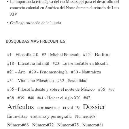
La importancia estratégica del río Mississippi para el desarrollo del
comercio colonial en América del Norte durante el reinado de Luis
XIV
Catálogo razonado de la lujuria
BÚSQUEDAS MÁS FRECUENTES
#15 - Badiou
#1 - Filosofía 2.0
#2 - Michel Foucault
#18 - Literatura Infantil
#20 - Lo inenseñable en filosofía
#21 - Arte
#29 - Fenomenología
#30 - Naturaleza
#31 - Vitalismo Filosófico
#32 - Sexualidad
#35 - Filosofía desde y sobre el norte de México
#36
#37
#38
#39
#40
#41 - Hojear el siglo XX
#42
Dossier
Artículos
coronavirus
covid-19
Entrevistas
erotismo y pornografía
Numero#68
Número#66
Número#72
Número#75
Número#81