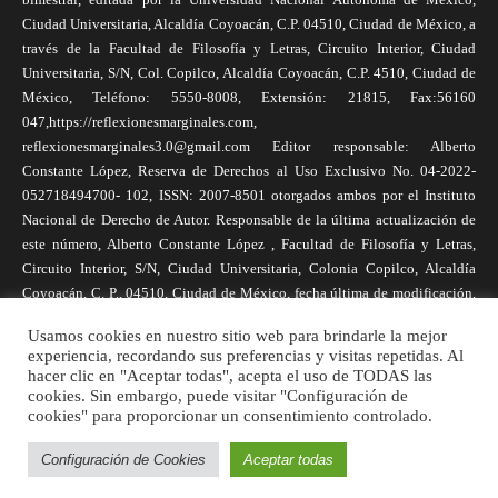
Ciudad Universitaria, Alcaldía Coyoacán, C.P. 04510, Ciudad de México, a
través de la Facultad de Filosofía y Letras, Circuito Interior, Ciudad
Universitaria, S/N, Col. Copilco, Alcaldía Coyoacán, C.P. 4510, Ciudad de
México, Teléfono: 5550-8008, Extensión: 21815, Fax:56160
047,https://reflexionesmarginales.com,
reflexionesmarginales3.0@gmail.com Editor responsable: Alberto
Constante López, Reserva de Derechos al Uso Exclusivo No. 04-2022-
052718494700- 102, ISSN: 2007-8501 otorgados ambos por el Instituto
Nacional de Derecho de Autor. Responsable de la última actualización de
este número, Alberto Constante López , Facultad de Filosofía y Letras,
Circuito Interior, S/N, Ciudad Universitaria, Colonia Copilco, Alcaldía
Coyoacán, C. P., 04510, Ciudad de México, fecha última de modificación,
1 de abril de 2025. Las opiniones expresadas por los autores no
Usamos cookies en nuestro sitio web para brindarle la mejor
necesariamente reflejan la postura de la revista, ni de Universidad Nacional
experiencia, recordando sus preferencias y visitas repetidas. Al
Autónoma de México. Los autores son responsables de los contenidos de
hacer clic en "Aceptar todas", acepta el uso de TODAS las
sus artículos. Se autoriza la reproducción total o parcial de los textos aquí
cookies. Sin embargo, puede visitar "Configuración de
cookies" para proporcionar un consentimiento controlado.
publicados siempre y cuando se cite la fuente completa y la dirección
electrónica de la publicación.
Configuración de Cookies
Aceptar todas