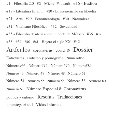
#15 - Badiou
#1 - Filosofía 2.0
#2 - Michel Foucault
#18 - Literatura Infantil
#20 - Lo inenseñable en filosofía
#21 - Arte
#29 - Fenomenología
#30 - Naturaleza
#31 - Vitalismo Filosófico
#32 - Sexualidad
#35 - Filosofía desde y sobre el norte de México
#36
#37
#38
#39
#40
#41 - Hojear el siglo XX
#42
Dossier
Artículos
coronavirus
covid-19
Entrevistas
erotismo y pornografía
Numero#68
Número#66
Número#72
Número#75
Número#81
Número 51
Número 43
Número 47
Número 48
Número 54
Número 56
Número 58
Número 60
Número 55
Número Especial 8: Coronavirus
Número 63
Reseñas
Traducciones
política y entorno
Uncategorized
Vidas Infames