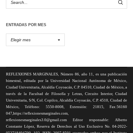
ENTRADAS POR MES
REFLEXIONES MARGINALES, Número 86, año 11, es una publicación
bimestral, editada por la Universidad Nacional Autónoma de México,
Ciudad Universitaria, Alcaldía Coyoacán, C.P. 04510, Ciudad de México, a
través de la Facultad de Filosofía y Letras, Circuito Interior, Ciudad
Universitaria, S/N, Col. Copilco, Alcaldía Coyoacán, C.P. 4510, Ciudad de
México, Teléfono: 5550-8008, Extensión: 21815, Fax:56160
047,https://reflexionesmarginales.com,
reflexionesmarginales3.0@gmail.com Editor responsable: Alberto
Constante López, Reserva de Derechos al Uso Exclusivo No. 04-2022-
052718494700- 102, ISSN: 2007-8501 otorgados ambos por el Instituto