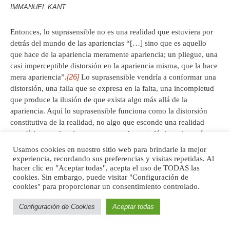
IMMANUEL KANT
Entonces, lo suprasensible no es una realidad que estuviera por
detrás del mundo de las apariencias “[…] sino que es aquello
que hace de la apariencia meramente apariencia; un pliegue, una
casi imperceptible distorsión en la apariencia misma, que la hace
[26]
mera apariencia”.
Lo suprasensible vendría a conformar una
distorsión, una falla que se expresa en la falta, una incompletud
que produce la ilusión de que exista algo más allá de la
apariencia. Aquí lo suprasensible funciona como la distorsión
constitutiva de la realidad, no algo que esconde una realidad
metafísica que funciona como un orden ontológico, sino más
bien la falla que se expresa a través de la falta. El problema de
Usamos cookies en nuestro sitio web para brindarle la mejor
las esencias y las apariencias ha tenido predominancia platónica
experiencia, recordando sus preferencias y visitas repetidas. Al
pues él dividió el mundo en dos: un mundo inteligible que es el
hacer clic en "Aceptar todas", acepta el uso de TODAS las
cookies. Sin embargo, puede visitar "Configuración de
verdadero; y otro sensible que sólo es apariencia distorsionada
cookies" para proporcionar un consentimiento controlado.
del primero. Žižek, a diferencia de la vertiente platónica,
manifestará que no existe la pretendida división entre lo aparente
Configuración de Cookies
Aceptar todas
y lo esencial, sino que lo suprasensible es apariencia en cuanto
apariencia.