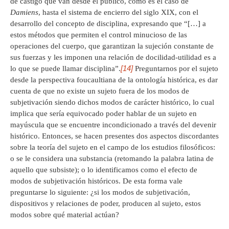
de castigo que van desde el público, como es el caso de
Damiens
, hasta el sistema de encierro del siglo XIX, con el
desarrollo del concepto de disciplina, expresando que “[…] a
estos métodos que permiten el control minucioso de las
operaciones del cuerpo, que garantizan la sujeción constante de
sus fuerzas y les imponen una relación de docilidad-utilidad es a
[14]
lo que se puede llamar disciplina”.
Preguntarnos por el sujeto
desde la perspectiva foucaultiana de la ontología histórica, es dar
cuenta de que no existe un sujeto fuera de los modos de
subjetivación siendo dichos modos de carácter histórico, lo cual
implica que sería equivocado poder hablar de un sujeto en
mayúscula que se encuentre incondicionado a través del devenir
histórico. Entonces, se hacen presentes dos aspectos discordantes
sobre la teoría del sujeto en el campo de los estudios filosóficos:
o se le considera una substancia (retomando la palabra latina de
aquello que subsiste); o lo identificamos como el efecto de
modos de subjetivación históricos. De esta forma vale
preguntarse lo siguiente: ¿si los modos de subjetivación,
dispositivos y relaciones de poder, producen al sujeto, estos
modos sobre qué material actúan?