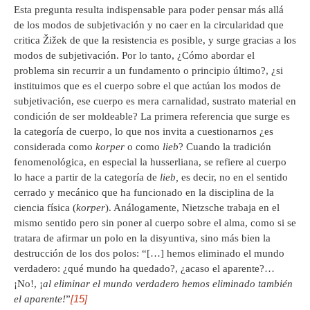
Esta pregunta resulta indispensable para poder pensar más allá
de los modos de subjetivación y no caer en la circularidad que
critica Žižek de que la resistencia es posible, y surge gracias a los
modos de subjetivación. Por lo tanto, ¿Cómo abordar el
problema sin recurrir a un fundamento o principio último?, ¿si
instituimos que es el cuerpo sobre el que actúan los modos de
subjetivación, ese cuerpo es mera carnalidad, sustrato material en
condición de ser moldeable? La primera referencia que surge es
la categoría de cuerpo, lo que nos invita a cuestionarnos ¿es
considerada como
korper
o como
lieb
? Cuando la tradición
fenomenológica, en especial la husserliana, se refiere al cuerpo
lo hace a partir de la categoría de
lieb,
es decir, no en el sentido
cerrado y mecánico que ha funcionado en la disciplina de la
ciencia física (
korper
). Análogamente, Nietzsche trabaja en el
mismo sentido pero sin poner al cuerpo sobre el alma, como si se
tratara de afirmar un polo en la disyuntiva, sino más bien la
destrucción de los dos polos: “[…] hemos eliminado el mundo
verdadero: ¿qué mundo ha quedado?, ¿acaso el aparente?…
¡No!, ¡
al eliminar el mundo verdadero hemos eliminado también
[15]
el aparente!
”