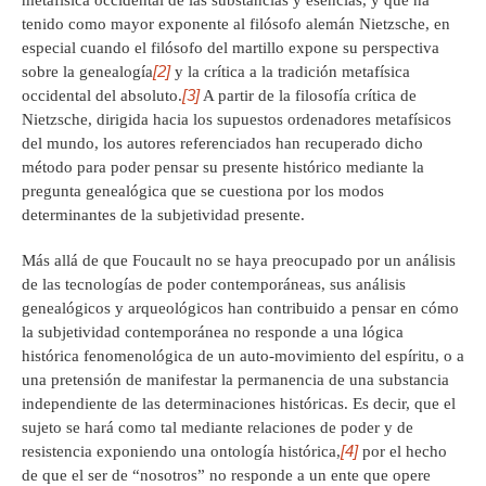
metafísica occidental de las substancias y esencias, y que ha
tenido como mayor exponente al filósofo alemán Nietzsche, en
especial cuando el filósofo del martillo expone su perspectiva
[2]
sobre la genealogía
y la crítica a la tradición metafísica
[3]
occidental del absoluto.
A partir de la filosofía crítica de
Nietzsche, dirigida hacia los supuestos ordenadores metafísicos
del mundo, los autores referenciados han recuperado dicho
método para poder pensar su presente histórico mediante la
pregunta genealógica que se cuestiona por los modos
determinantes de la subjetividad presente.
Más allá de que Foucault no se haya preocupado por un análisis
de las tecnologías de poder contemporáneas, sus análisis
genealógicos y arqueológicos han contribuido a pensar en cómo
la subjetividad contemporánea no responde a una lógica
histórica fenomenológica de un auto-movimiento del espíritu, o a
una pretensión de manifestar la permanencia de una substancia
independiente de las determinaciones históricas. Es decir, que el
sujeto se hará como tal mediante relaciones de poder y de
[4]
resistencia exponiendo una ontología histórica,
por el hecho
de que el ser de “nosotros” no responde a un ente que opere