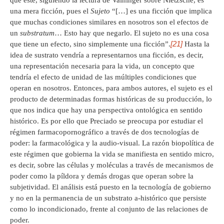
que éste, siguiendo la lectura de Vaihinger sobre Nietzsche, es
una mera ficción, pues el
Sujeto
“[…] es una ficción que implica
que muchas condiciones similares en nosotros son el efectos de
un
substratum
… Esto hay que negarlo. El sujeto no es una cosa
[21]
que tiene un efecto, sino simplemente una ficción”.
Hasta la
idea de sustrato vendría a representarnos una ficción, es decir,
una representación necesaria para la vida, un concepto que
tendría el efecto de unidad de las múltiples condiciones que
operan en nosotros. Entonces, para ambos autores, el sujeto es el
producto de determinadas formas históricas de su producción, lo
que nos indica que hay una perspectiva ontológica en sentido
histórico. Es por ello que Preciado se preocupa por estudiar el
régimen farmacopornográfico a través de dos tecnologías de
poder: la farmacológica y la audio-visual. La razón biopolítica de
este régimen que gobierna la vida se manifiesta en sentido micro,
es decir, sobre las células y moléculas a través de mecanismos de
poder como la píldora y demás drogas que operan sobre la
subjetividad. El análisis está puesto en la tecnología de gobierno
y no en la permanencia de un substrato a-histórico que persiste
como lo incondicionado, frente al conjunto de las relaciones de
poder.