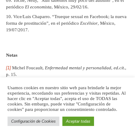
Toche, Nelly, “Aún sabemos muy poco del autismo”, en el
periódico
El economista
, México, 29/02/16.
Vice/Luis Chaparro. “Trueque sexual en Facebook; la nueva
forma de prostitución”, en el periódico
Excélsior
, México,
19/07/2017.
Notas
[1]
Michel Foucault,
Enfermedad mental y personalidad
,
ed.cit
.,
p. 15.
[2]
Ibídem
, p. 19.
[3]
Ibídem
, pp. 83-84.
Usamos cookies en nuestro sitio web para brindarle la mejor
experiencia, recordando sus preferencias y visitas repetidas. Al
[4]
Ibídem
, pp. 19-20.
hacer clic en "Aceptar todas", acepta el uso de TODAS las
[5]
Ibídem
, p. 59.
cookies. Sin embargo, puede visitar "Configuración de
[6]
Michel Foucault,
El poder psiquiátrico
,
ed.cit
., p. 17.
cookies" para proporcionar un consentimiento controlado.
[7]
Maud Mannoni.
La primera entrevista con el psicoanalista
.,
ed.cit
., pp. 131-132.
Configuración de Cookies
Aceptar todas
[8]
Ibídem
, p.134.
[9]
Nelly Toche, “Aún sabemos muy poco del autismo”,
ed. cit.