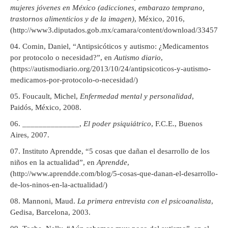
mujeres jóvenes en México (adicciones, embarazo temprano,
trastornos alimenticios y de la imagen)
, México, 2016,
(http://www3.diputados.gob.mx/camara/content/download/334571/11
Comin, Daniel, “Antipsicóticos y autismo: ¿Medicamentos
por protocolo o necesidad?”, en
Autismo diario
,
(https://autismodiario.org/2013/10/24/antipsicoticos-y-autismo-
medicamos-por-protocolo-o-necesidad/)
Foucault, Michel,
Enfermedad mental y personalidad
,
Paidós, México, 2008.
______________,
El poder psiquiátrico
, F.C.E., Buenos
Aires, 2007.
Instituto Aprendde, “5 cosas que dañan el desarrollo de los
niños en la actualidad”, en
Aprendde
,
(http://www.aprendde.com/blog/5-cosas-que-danan-el-desarrollo-
de-los-ninos-en-la-actualidad/)
Mannoni, Maud.
La primera entrevista con el psicoanalista
,
Gedisa, Barcelona, 2003.